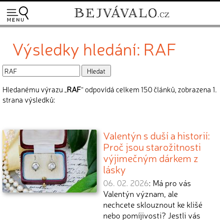
Výsledky hledání: RAF
Hledanému výrazu „
RAF
“ odpovídá celkem 150 článků, zobrazena 1.
strana výsledků:
Valentýn s duší a historií:
Proč jsou starožitnosti
výjimečným dárkem z
lásky
06. 02. 2026
: Má pro vás
Valentýn význam, ale
nechcete sklouznout ke klišé
nebo pomíjivosti? Jestli vás