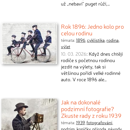
už „nebaví“ puget růží,…
Rok 1896: Jedno kolo pro
celou rodinu
témata:
1896
,
cyklistika
,
rodina
,
výlet
10. 03. 2026
: Když dnes chtějí
rodiče s početnou rodinou
jezdit na výlety, tak si
většinou pořídí velké rodinné
auto. V roce 1896 ale…
Jak na dokonalé
podzimní fotografie?
Zkuste rady z roku 1939
témata:
1939
,
fotografování
,
podzim
,
koníčky
,
příroda
,
návody