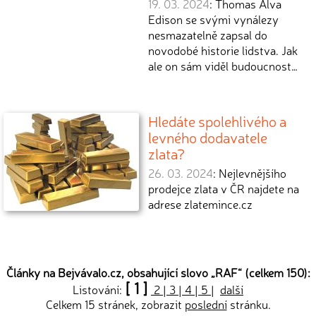
19. 03. 2024
: Thomas Alva
Edison se svými vynálezy
nesmazatelně zapsal do
novodobé historie lidstva. Jak
ale on sám viděl budoucnost…
Hledáte spolehlivého a
levného dodavatele
zlata?
26. 03. 2024
: Nejlevnějšího
prodejce zlata v ČR najdete na
adrese zlatemince.cz
Články na Bejvávalo.cz, obsahující slovo „
RAF
“ (celkem 150):
[ 1 ]
Listování:
2
|
3
|
4
|
5
|
další
Celkem 15 stránek, zobrazit
poslední
stránku.