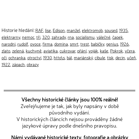
Historie hledání:
RAF
,
lise
,
Edison
,
manžel
,
elektromob
,
soused
,
1935
,
elektrarny
,
nemoc
,
tři
,
320
,
zahrady
,
rna
,
socialismu
,
válečné
,
čapek
,
narodni
,
rudolf
,
ovoce
,
firma
,
domina
,
smrt
,
trest
,
babičky
,
genius
,
1926
,
zlato
,
zelená
,
kuchyně
,
aviatika
,
cukrovar
,
přání
,
voják
,
kaše
,
Pokrok
,
včera
,
oči
,
ochranka
,
otroctví
,
1930
,
http\s
,
bál
,
mariánský
,
cibule
,
tisk
,
decin
,
učeň
,
1922
,
zápach
,
obrazy
Všechny historické články jsou 100% reálné!
Zveřejňujeme je tak, jak byly napsány v době
původního vydání.
V historických článcích nejsou prováděny žádné
jazykové úpravy podle dnešního pravopisu.
Námi vydávané historické texty, fotografie a obrázky