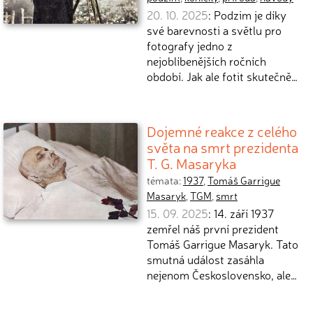
20. 10. 2025
: Podzim je díky
své barevnosti a světlu pro
fotografy jedno z
nejoblíbenějších ročních
období. Jak ale fotit skutečně…
Dojemné reakce z celého
světa na smrt prezidenta
T. G. Masaryka
témata:
1937
,
Tomáš Garrigue
Masaryk
,
TGM
,
smrt
15. 09. 2025
: 14. září 1937
zemřel náš první prezident
Tomáš Garrigue Masaryk. Tato
smutná událost zasáhla
nejenom Československo, ale…