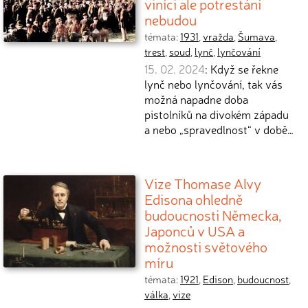
viníci ale potrestání
nebudou
témata:
1931
,
vražda
,
Šumava
,
trest
,
soud
,
lynč
,
lynčování
15. 02. 2024
: Když se řekne
lynč nebo lynčování, tak vás
možná napadne doba
pistolníků na divokém západu
a nebo „spravedlnost“ v době…
Vize Thomase Alvy
Edisona ohledně
budoucnosti Německa,
Japonců v USA a
možnosti světového
míru
témata:
1921
,
Edison
,
budoucnost
,
válka
,
vize