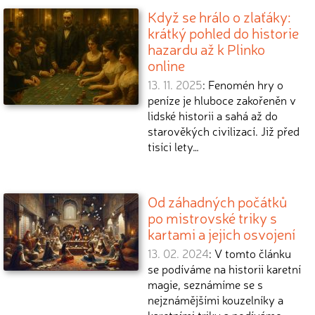
Když se hrálo o zlaťáky:
krátký pohled do historie
hazardu až k Plinko
online
13. 11. 2025
: Fenomén hry o
peníze je hluboce zakořeněn v
lidské historii a sahá až do
starověkých civilizací. Již před
tisíci lety…
Od záhadných počátků
po mistrovské triky s
kartami a jejich osvojení
13. 02. 2024
: V tomto článku
se podíváme na historii karetní
magie, seznámíme se s
nejznámějšími kouzelníky a