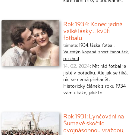
karetními triky a podíváme…
Rok 1934: Konec jedné
velké lásky... kvůli
fotbalu
témata:
1934
,
láska
,
fotbal
,
Valentýn
,
kopaná
,
sport
,
fanoušek
,
rozchod
14. 02. 2024
: Mít rád fotbal je
jistě v pořádku. Ale jak se říká,
nic se nemá přehánět.
Historický článek z roku 1934
vám ukáže, jaké to…
Rok 1931: Lynčování na
Šumavě skočilo
dvojnásobnou vraždou,