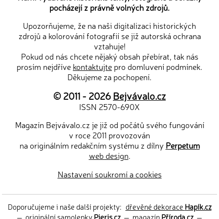
pocházejí z právně volných zdrojů.
Upozorňujeme, že na naši digitalizaci historických
zdrojů a kolorování fotografií se již autorská ochrana
vztahuje!
Pokud od nás chcete nějaký obsah přebírat, tak nás
prosím nejdříve
kontaktujte
pro domluvení podmínek.
Děkujeme za pochopení.
© 2011 - 2026
Bejvávalo.cz
ISSN 2570-690X
Magazín Bejvávalo.cz je již od počátů svého fungování
v roce 2011 provozován
na originálním redakčním systému z dílny
Perpetum
web design
.
Nastavení soukromí a cookies
Doporučujeme i naše další projekty:
dřevěné dekorace
Hapík.cz
—
originální samolepky
Pieris.cz
—
magazín
Příroda.cz
—