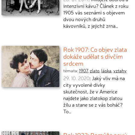
intenzivní kávu? Článek z roku
1905 vás seznámí s objevem
dvou nových druhů
kávovníků, z jejichž zrna…
Rok 1907: Co objev zlata
dokáže udělat s dívčím
srdcem
témata:
1907
,
zlato
,
láska
,
vztahy
29. 10. 2020
: Jaký vliv má na
city vyvolené dívky
skutečnost, že v Americe
najdete jako zlatokop zlatou
žílu a stane se z vás boháč?
To…
Rok 1923: Pomůže nový