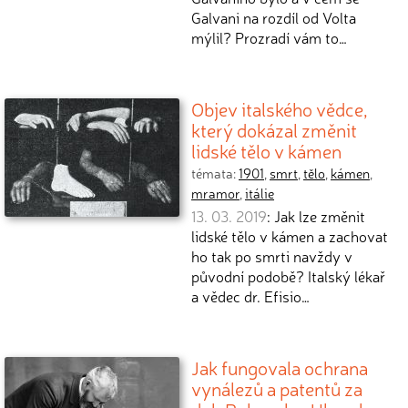
Galvani na rozdíl od Volta
mýlil? Prozradí vám to…
Objev italského vědce,
který dokázal změnit
lidské tělo v kámen
témata:
1901
,
smrt
,
tělo
,
kámen
,
mramor
,
itálie
13. 03. 2019
: Jak lze změnit
lidské tělo v kámen a zachovat
ho tak po smrti navždy v
původní podobě? Italský lékař
a vědec dr. Efisio…
Jak fungovala ochrana
vynálezů a patentů za