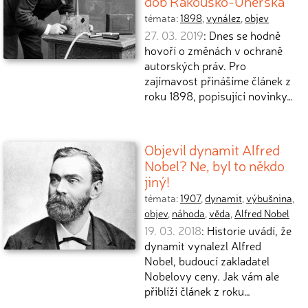
dob Rakousko-Uherska
témata:
1898
,
vynález
,
objev
27. 03. 2019
: Dnes se hodně
hovoří o změnách v ochraně
autorských práv. Pro
zajímavost přinášíme článek z
roku 1898, popisující novinky…
Objevil dynamit Alfred
Nobel? Ne, byl to někdo
jiný!
témata:
1907
,
dynamit
,
výbušnina
,
objev
,
náhoda
,
věda
,
Alfred Nobel
19. 03. 2018
: Historie uvádí, že
dynamit vynalezl Alfred
Nobel, budoucí zakladatel
Nobelovy ceny. Jak vám ale
přiblíží článek z roku…