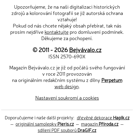
Upozorňujeme, že na naši digitalizaci historických
zdrojů a kolorování fotografií se již autorská ochrana
vztahuje!
Pokud od nás chcete nějaký obsah přebírat, tak nás
prosím nejdříve
kontaktujte
pro domluvení podmínek.
Děkujeme za pochopení.
© 2011 - 2026
Bejvávalo.cz
ISSN 2570-690X
Magazín Bejvávalo.cz je již od počátů svého fungování
v roce 2011 provozován
na originálním redakčním systému z dílny
Perpetum
web design
.
Nastavení soukromí a cookies
Doporučujeme i naše další projekty:
dřevěné dekorace
Hapík.cz
—
originální samolepky
Pieris.cz
—
magazín
Příroda.cz
—
sdílení PDF souborů
DraGIF.cz