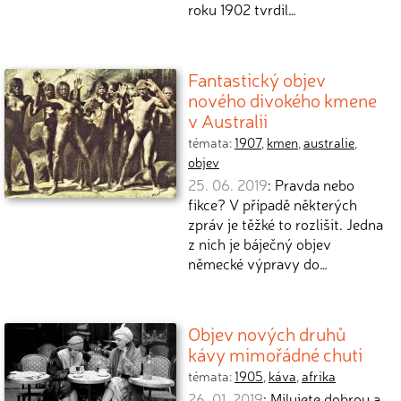
roku 1902 tvrdil…
Fantastický objev
nového divokého kmene
v Australii
témata:
1907
,
kmen
,
australie
,
objev
25. 06. 2019
: Pravda nebo
fikce? V případě některých
zpráv je těžké to rozlišit. Jedna
z nich je báječný objev
německé výpravy do…
Objev nových druhů
kávy mimořádné chuti
témata:
1905
,
káva
,
afrika
26. 01. 2019
: Milujete dobrou a