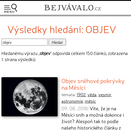
Výsledky hledání: OBJEV
Hledanému výrazu „
objev
“ odpovídá celkem 150 článků, zobrazena
1. strana výsledků:
Objev sněhové pokrývky
na Měsíci
témata:
1902
,
věda
,
vesmír
,
astronomie
,
měsíc
09. 08. 2018
: Víte, že je na
Měsíci sníh a možná dokonce i
život? Alespoň tak to podle
našeho historického článku z