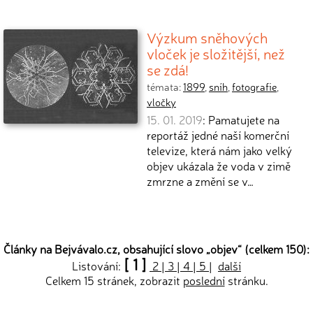
Výzkum sněhových
vloček je složitější, než
se zdá!
témata:
1899
,
sníh
,
fotografie
,
vločky
15. 01. 2019
: Pamatujete na
reportáž jedné naší komerční
televize, která nám jako velký
objev ukázala že voda v zimě
zmrzne a změní se v…
Články na Bejvávalo.cz, obsahující slovo „
objev
“ (celkem 150):
[ 1 ]
Listování:
2
|
3
|
4
|
5
|
další
Celkem 15 stránek, zobrazit
poslední
stránku.