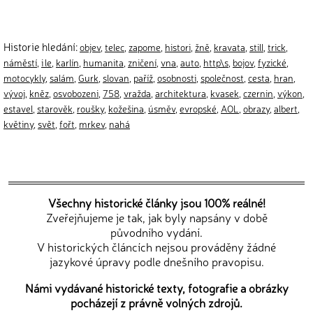
Historie hledání:
objev
,
telec
,
zapome
,
histori
,
žně
,
kravata
,
still
,
trick
,
náměstí
,
i le
,
karlín
,
humanita
,
zničení
,
vna
,
auto
,
http\s
,
bojov
,
fyzické
,
motocykly
,
salám
,
Gurk
,
slovan
,
paříž
,
osobnosti
,
společnost
,
cesta
,
hran
,
vývoj
,
kněz
,
osvobozeni
,
758
,
vražda
,
architektura
,
kvasek
,
czernin
,
výkon
,
estavel
,
starověk
,
roušky
,
kožešina
,
úsměv
,
evropské
,
AOL
,
obrazy
,
albert
,
květiny
,
svět
,
fořt
,
mrkev
,
nahá
Všechny historické články jsou 100% reálné!
Zveřejňujeme je tak, jak byly napsány v době
původního vydání.
V historických článcích nejsou prováděny žádné
jazykové úpravy podle dnešního pravopisu.
Námi vydávané historické texty, fotografie a obrázky
pocházejí z právně volných zdrojů.