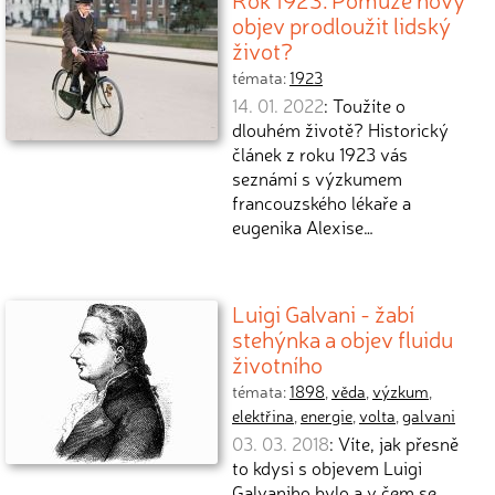
objev prodloužit lidský
život?
témata:
1923
14. 01. 2022
: Toužíte o
dlouhém životě? Historický
článek z roku 1923 vás
seznámí s výzkumem
francouzského lékaře a
eugenika Alexise…
Luigi Galvani - žabí
stehýnka a objev fluidu
životního
témata:
1898
,
věda
,
výzkum
,
elektřina
,
energie
,
volta
,
galvani
03. 03. 2018
: Víte, jak přesně
to kdysi s objevem Luigi
Galvaniho bylo a v čem se