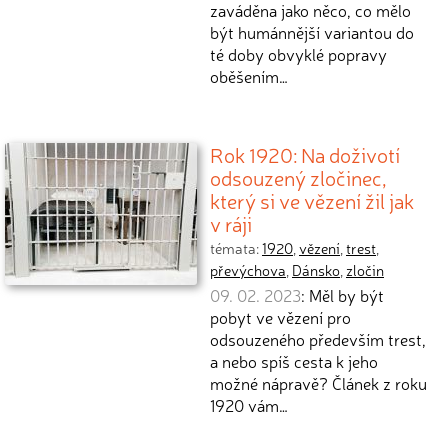
zaváděna jako něco, co mělo
být humánnější variantou do
té doby obvyklé popravy
oběšením…
Rok 1920: Na doživotí
odsouzený zločinec,
který si ve vězení žil jak
v ráji
témata:
1920
,
vězení
,
trest
,
převýchova
,
Dánsko
,
zločin
09. 02. 2023
: Měl by být
pobyt ve vězení pro
odsouzeného především trest,
a nebo spíš cesta k jeho
možné nápravě? Článek z roku
1920 vám…