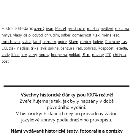
Historie hledání:
uzený
,
ivan
,
Postel
,
prostituce
,
martin
,
bydlení
,
reklama
,
hmyz
,
vlasy
,
dělo
,
odvod
,
chrudim
,
odber
,
domacnost
,
tlak
,
měna
,
ezo
,
mnichovsk
,
vláda
,
land
,
seznam
,
opice
,
Slavn
,
mnich
,
koleje
,
Duchcov
,
ras
,
LCI
,
zisk
,
naděje
,
třika
,
zvíř
,
sukně
,
cenzura
,
rab
,
pohřeb
,
Rozpočet
,
letadla
,
vody
,
Itálie
,
krv
,
vahy
,
houby
,
koupelna
,
poklad
,
Ｓｐ
,
noviny
,
120
,
chřipka
,
pošt
Všechny historické články jsou 100% reálné!
Zveřejňujeme je tak, jak byly napsány v době
původního vydání.
V historických článcích nejsou prováděny žádné
jazykové úpravy podle dnešního pravopisu.
Námi vydávané historické texty, fotografie a obrázky