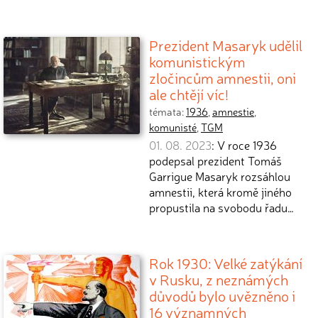
Prezident Masaryk udělil
komunistickým
zločincům amnestii, oni
ale chtějí víc!
témata:
1936
,
amnestie
,
komunisté
,
TGM
01. 08. 2023
: V roce 1936
podepsal prezident Tomáš
Garrigue Masaryk rozsáhlou
amnestii, která kromě jiného
propustila na svobodu řadu…
Rok 1930: Velké zatýkání
v Rusku, z neznámých
důvodů bylo uvězněno i
16 významných