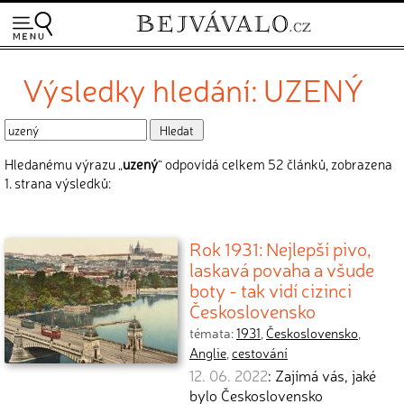
Výsledky hledání: UZENÝ
Hledanému výrazu „
uzený
“ odpovídá celkem 52 článků, zobrazena
1. strana výsledků:
Rok 1931: Nejlepší pivo,
laskavá povaha a všude
boty - tak vidí cizinci
Československo
témata:
1931
,
Československo
,
Anglie
,
cestování
12. 06. 2022
: Zajímá vás, jaké
bylo Československo