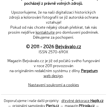
pocházejí z právně volných zdrojů.
Upozorňujeme, že na naši digitalizaci historických
zdrojů a kolorování fotografií se již autorská ochrana
vztahuje!
Pokud od nás chcete nějaký obsah přebírat, tak nás
prosím nejdříve
kontaktujte
pro domluvení podmínek.
Děkujeme za pochopení.
© 2011 - 2026
Bejvávalo.cz
ISSN 2570-690X
Magazín Bejvávalo.cz je již od počátů svého fungování
v roce 2011 provozován
na originálním redakčním systému z dílny
Perpetum
web design
.
Nastavení soukromí a cookies
Doporučujeme i naše další projekty:
dřevěné dekorace
Hapík.cz
—
originální samolepky
Pieris.cz
—
magazín
Příroda.cz
—