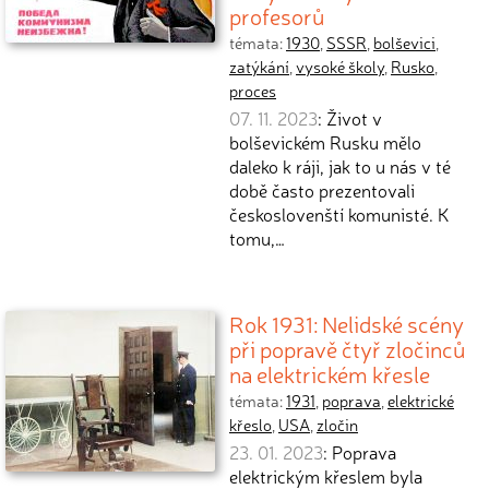
profesorů
témata:
1930
,
SSSR
,
bolševici
,
zatýkání
,
vysoké školy
,
Rusko
,
proces
07. 11. 2023
: Život v
bolševickém Rusku mělo
daleko k ráji, jak to u nás v té
době často prezentovali
českoslovenští komunisté. K
tomu,…
Rok 1931: Nelidské scény
při popravě čtyř zločinců
na elektrickém křesle
témata:
1931
,
poprava
,
elektrické
křeslo
,
USA
,
zločin
23. 01. 2023
: Poprava
elektrickým křeslem byla