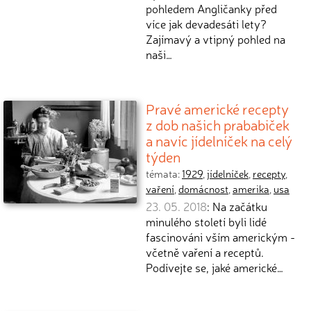
pohledem Angličanky před
více jak devadesáti lety?
Zajímavý a vtipný pohled na
naši…
Pravé americké recepty
z dob našich prababiček
a navíc jídelníček na celý
týden
témata:
1929
,
jídelníček
,
recepty
,
vaření
,
domácnost
,
amerika
,
usa
23. 05. 2018
: Na začátku
minulého století byli lidé
fascinováni vším americkým -
včetně vaření a receptů.
Podívejte se, jaké americké…