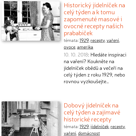
Historický jídelníček na
celý týden a k tomu
zapomenuté masové i
ovocné recepty našich
prababiček
témata:
1929
,
recepty
,
vaření
,
ovoce
,
amerika
10. 10. 2018
: Hledáte inspiraci
na vaření? Koukněte na
jídelníček obědů a večeří na
celý týden z roku 1929, nebo
rovnou vyzkoušejte…
Dobový jídelníček na
celý týden a zajímavé
historické recepty
témata:
1929
,
jídelníček
,
recepty
,
vaření
,
domácnost