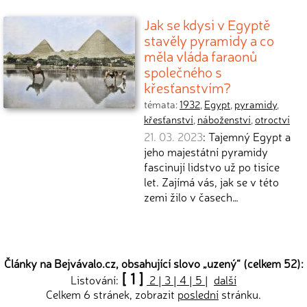
Jak se kdysi v Egyptě
stavěly pyramidy a co
měla vláda faraonů
společného s
křesťanstvím?
témata:
1932
,
Egypt
,
pyramidy
,
křesťanství
,
náboženství
,
otroctví
21. 03. 2023
: Tajemný Egypt a
jeho majestátní pyramidy
fascinují lidstvo už po tisíce
let. Zajímá vás, jak se v této
zemi žilo v časech…
Články na Bejvávalo.cz, obsahující slovo „
uzený
“ (celkem 52):
[ 1 ]
Listování:
2
|
3
|
4
|
5
|
další
Celkem 6 stránek, zobrazit
poslední
stránku.