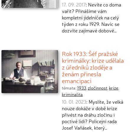
17. 09. 2017
: Nevíte co doma
vařit? Přinášíme vám
kompletní jídelníček na celý
týden z roku 1929. Navíc se
dozvíte zajímavé dobové…
Rok 1933: Šéf pražské
kriminálky: krize udělala
z úředníků zloděje a
ženám přinesla
emancipaci
témata:
1933
,
zločinnost
,
krize
,
kriminalita
10. 01. 2023
: Myslíte, že velká
nouze dokáže v době krize
přivést na dráhu zločinu i
poctivé lidi? Policejní rada
Josef Vaňásek, který…