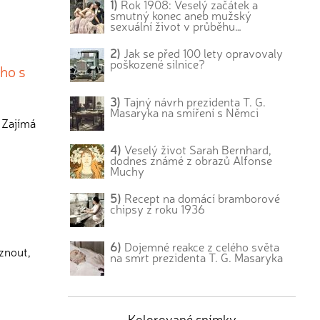
1)
Rok 1908: Veselý začátek a
smutný konec aneb mužský
sexuální život v průběhu…
2)
Jak se před 100 lety opravovaly
poškozené silnice?
ého s
3)
Tajný návrh prezidenta T. G.
Masaryka na smíření s Němci
. Zajímá
4)
Veselý život Sarah Bernhard,
dodnes známé z obrazů Alfonse
Muchy
5)
Recept na domácí bramborové
chipsy z roku 1936
6)
Dojemné reakce z celého světa
rznout,
na smrt prezidenta T. G. Masaryka
Kolorované snímky