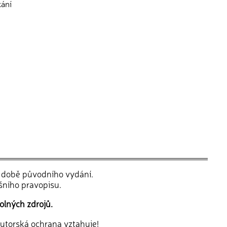
kání
v době původního vydání.
šního pravopisu.
olných zdrojů.
 autorská ochrana vztahuje!