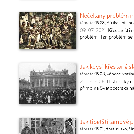
Nečekaný problém mi
témata:
1928
,
Afrika
,
mision
09. 07. 2021
: Křesťanští 
problém. Ten problém se t
Jak kdysi křesťané s
témata:
1908
,
vánoce
,
vatik
25. 12. 2018
: Historický 
přímo na Svatopetrské n
Jak tibetští lamové 
témata:
1901
,
tibet
,
rusko
,
čí