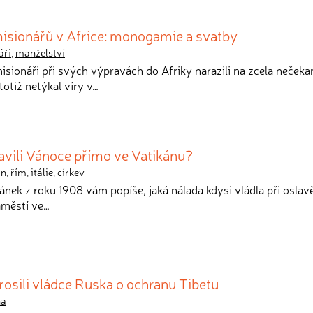
sionářů v Africe: monogamie a svatby
áři
,
manželství
misionáři při svých výpravách do Afriky narazili na zcela nečeka
otiž netýkal víry v…
lavili Vánoce přímo ve Vatikánu?
án
,
řím
,
itálie
,
církev
článek z roku 1908 vám popíše, jaká nálada kdysi vládla při osla
áměstí ve…
prosili vládce Ruska o ochranu Tibetu
na