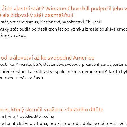
Židé vlastní stát? Winston Churchill podpořil jeho v
é ale židovský stát zesměšňují
 stát
,
antisemitismus
,
křesťanství
,
náboženství
,
Churchill
ovský stát budí i po desítkách let od vzniku Izraele bouřlivé emo
lánek z roku…
 od království až ke svobodné Americe
epublika
,
Amerika
,
USA
,
křesťanství
,
svoboda
,
prezident
,
senát
,
parlam
í předkřesťanská království společného s demokracií? Jak to by
u nebo u nás za časů…
s, který skončil vraždou vlastního dítěte
mrt
,
víra
,
tragédie
,
dítě
,
rodina
ne fanatická víra v boha, pro kterou rodič dokáže obětovat své d