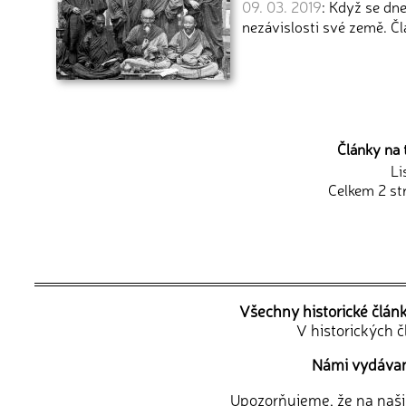
09. 03. 2019
: Když se dne
nezávislosti své země. Čl
Články na 
Li
Celkem 2 st
Všechny historické člán
V historických 
Námi vydávané
Upozorňujeme, že na naši d