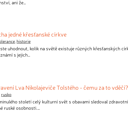
ství, ani že…
ha jedné křesťanské církve
olerance
,
historie
yste uhodnout, kolik na světě existuje různých křesťanských cír
známí s jejich…
vení Lva Nikolajeviče Tolstého - čemu za to vděčí
,
rusko
minulého století celý kulturní svět s obavami sledoval zdravotn
é ruské osobnosti.…