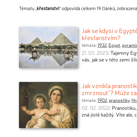
Tématu „
křesťanství
“ odpovídá celkem 19 článků, zobrazena 
Jak se kdysi v Egypt
křesťanstvím?
témata:
1932
,
Egypt
,
pyrami
21. 03. 2023
: Tajemný Egy
vás, jak se v této zemi ži
Jak vznikla pranosti
zmrznout“? Může za t
témata:
1902
,
pranostiky
,
Hr
02. 02. 2022
: Pranostiku
zná jistě každý. Víte ale,