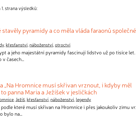
1. strana výsledků:
ě stavěly pyramidy a co měla vláda faraonů společn
dy
,
křesťanství
,
náboženství
,
otroctví
pt a jeho majestátní pyramidy fascinují lidstvo už po tisíce let
lo v časech…
ka „Na Hromnice musí skřivan vrznout, i kdyby měl
o panna Maria a Ježíšek v jesličkách
omnice
,
Ježíš
,
křesťanství
,
náboženství
,
legendy
, podle které musí skřivan na Hromnice i přes jakoukoliv zimu v
 co bylo na…