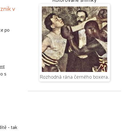
znik v
ce po
ent
lo s
Rozhodná rána černého boxera.
ítě - tak