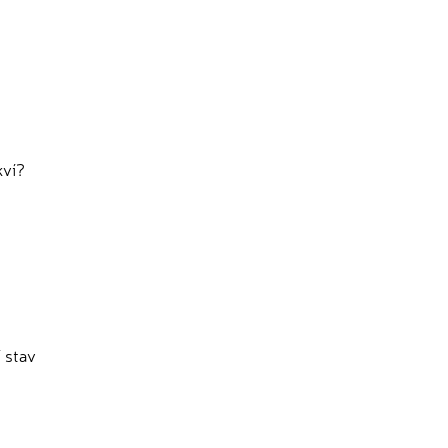
kví?
?
í stav