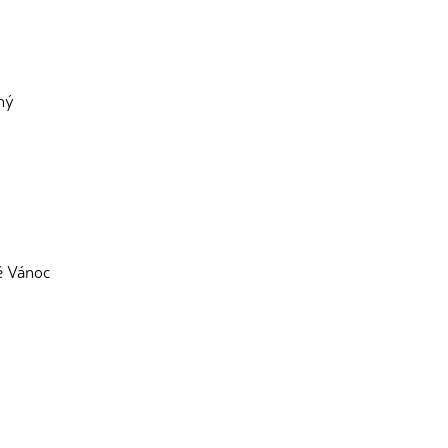
ný
vě Vánoc