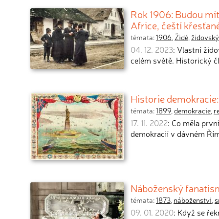
Rok 1906: Budou mít 
Africe, čeští křesťan
témata:
1906
,
Židé
,
židovský
04. 12. 2023
: Vlastní žid
celém světě. Historický č
Historie demokracie:
témata:
1899
,
demokracie
,
r
17. 11. 2022
: Co měla prvn
demokracií v dávném Řím
Náboženský fanatismu
témata:
1873
,
náboženství
,
s
09. 01. 2020
: Když se řek