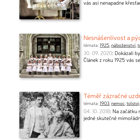
vás asi nenapadne křesťan
Nesnášenlivost a pýc
témata:
1925
,
náboženství
,
t
30. 09. 2020
: Dokázali b
Článek z roku 1925 vás se
Téměř zázračné uzdra
témata:
1903
,
nemoc
,
tolstoj
04. 10. 2018
: Na začátku 
jedné skutečně mimořádn