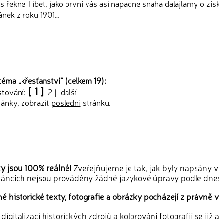
s řekne Tibet, jako první vás asi napadne snaha dalajlamy o zís
ánek z roku 1901…
téma „
křesťanství
“ (celkem 19):
[ 1 ]
stování:
2
|
další
ránky, zobrazit
poslední
stránku.
ky jsou 100% reálné!
Zveřejňujeme je tak, jak byly napsány 
článcích nejsou prováděny žádné jazykové úpravy podle dne
 historické texty, fotografie a obrázky pocházejí z právně v
igitalizaci historických zdrojů a kolorování fotografií se již