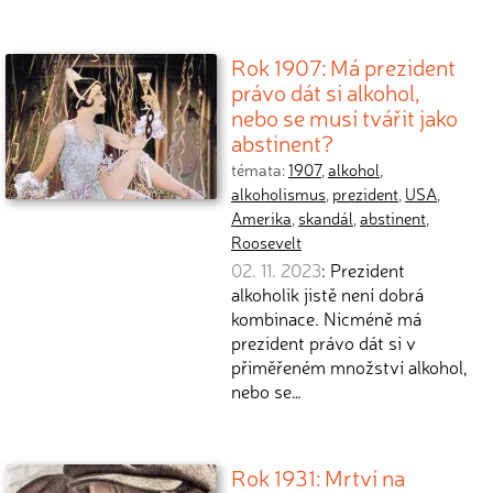
Rok 1907: Má prezident
právo dát si alkohol,
nebo se musí tvářit jako
abstinent?
témata:
1907
,
alkohol
,
alkoholismus
,
prezident
,
USA
,
Amerika
,
skandál
,
abstinent
,
Roosevelt
02. 11. 2023
: Prezident
alkoholik jistě není dobrá
kombinace. Nicméně má
prezident právo dát si v
přiměřeném množství alkohol,
nebo se…
Rok 1931: Mrtví na