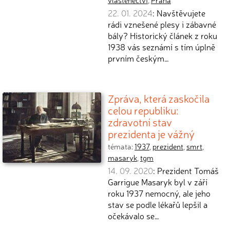
vlastenectví
,
Praha
22. 01. 2024
: Navštěvujete
rádi vznešené plesy i zábavné
bály? Historický článek z roku
1938 vás seznámí s tím úplně
prvním českým…
Zpráva, která zaskočila
celou republiku:
zdravotní stav
prezidenta je vážný
témata:
1937
,
prezident
,
smrt
,
masaryk
,
tgm
14. 09. 2020
: Prezident Tomáš
Garrigue Masaryk byl v září
roku 1937 nemocný, ale jeho
stav se podle lékařů lepšil a
očekávalo se…