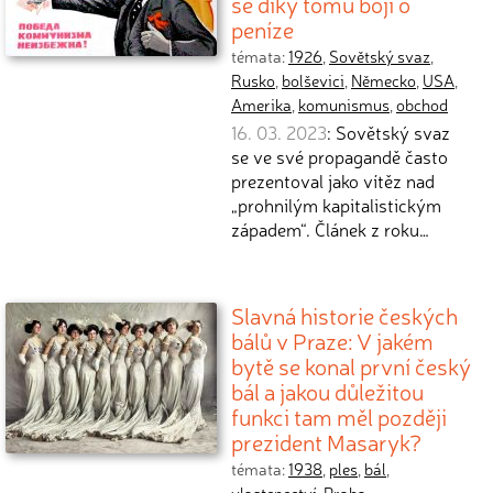
se díky tomu bojí o
peníze
témata:
1926
,
Sovětský svaz
,
Rusko
,
bolševici
,
Německo
,
USA
,
Amerika
,
komunismus
,
obchod
16. 03. 2023
: Sovětský svaz
se ve své propagandě často
prezentoval jako vítěz nad
„prohnilým kapitalistickým
západem“. Článek z roku…
Slavná historie českých
bálů v Praze: V jakém
bytě se konal první český
bál a jakou důležitou
funkci tam měl později
prezident Masaryk?
témata:
1938
,
ples
,
bál
,