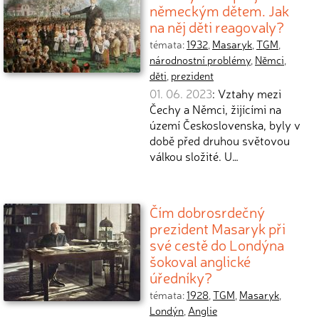
německým dětem. Jak
na něj děti reagovaly?
témata:
1932
,
Masaryk
,
TGM
,
národnostní problémy
,
Němci
,
děti
,
prezident
01. 06. 2023
: Vztahy mezi
Čechy a Němci, žijícími na
území Československa, byly v
době před druhou světovou
válkou složité. U…
Čím dobrosrdečný
prezident Masaryk při
své cestě do Londýna
šokoval anglické
úředníky?
témata:
1928
,
TGM
,
Masaryk
,
Londýn
,
Anglie