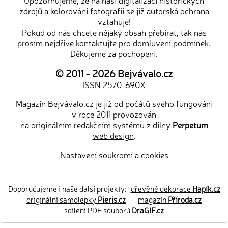
Upozorňujeme, že na naši digitalizaci historických
zdrojů a kolorování fotografií se již autorská ochrana
vztahuje!
Pokud od nás chcete nějaký obsah přebírat, tak nás
prosím nejdříve
kontaktujte
pro domluvení podmínek.
Děkujeme za pochopení.
© 2011 - 2026
Bejvávalo.cz
ISSN 2570-690X
Magazín Bejvávalo.cz je již od počátů svého fungování
v roce 2011 provozován
na originálním redakčním systému z dílny
Perpetum
web design
.
Nastavení soukromí a cookies
Doporučujeme i naše další projekty:
dřevěné dekorace
Hapík.cz
—
originální samolepky
Pieris.cz
—
magazín
Příroda.cz
—
sdílení PDF souborů
DraGIF.cz