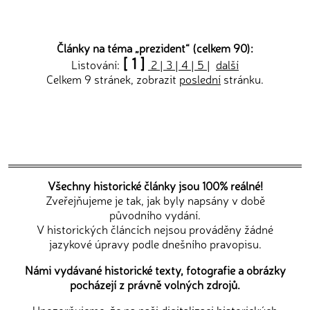
Články na téma „
prezident
“ (celkem 90):
[ 1 ]
Listování:
2
|
3
|
4
|
5
|
další
Celkem 9 stránek, zobrazit
poslední
stránku.
Všechny historické články jsou 100% reálné!
Zveřejňujeme je tak, jak byly napsány v době
původního vydání.
V historických článcích nejsou prováděny žádné
jazykové úpravy podle dnešního pravopisu.
Námi vydávané historické texty, fotografie a obrázky
pocházejí z právně volných zdrojů.