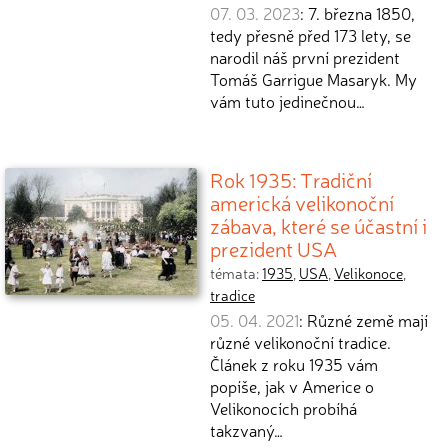
07. 03. 2023
: 7. března 1850,
tedy přesně před 173 lety, se
narodil náš první prezident
Tomáš Garrigue Masaryk. My
vám tuto jedinečnou…
Rok 1935: Tradiční
americká velikonoční
zábava, které se účastní i
prezident USA
témata:
1935
,
USA
,
Velikonoce
,
tradice
05. 04. 2021
: Různé země mají
různé velikonoční tradice.
Článek z roku 1935 vám
popíše, jak v Americe o
Velikonocích probíhá
takzvaný…