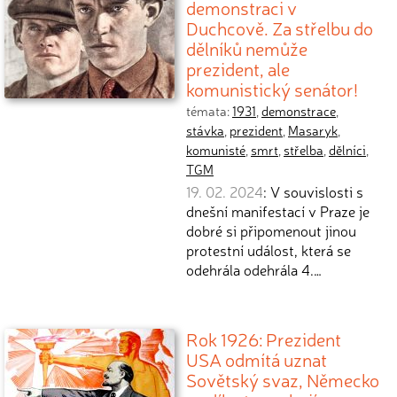
demonstraci v
Duchcově. Za střelbu do
dělníků nemůže
prezident, ale
komunistický senátor!
témata:
1931
,
demonstrace
,
stávka
,
prezident
,
Masaryk
,
komunisté
,
smrt
,
střelba
,
dělníci
,
TGM
19. 02. 2024
: V souvislosti s
dnešní manifestací v Praze je
dobré si připomenout jinou
protestní událost, která se
odehrála odehrála 4.…
Rok 1926: Prezident
USA odmítá uznat
Sovětský svaz, Německo