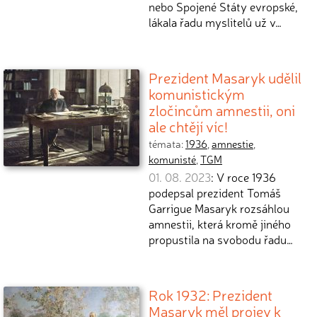
nebo Spojené Státy evropské,
lákala řadu myslitelů už v…
Prezident Masaryk udělil
komunistickým
zločincům amnestii, oni
ale chtějí víc!
témata:
1936
,
amnestie
,
komunisté
,
TGM
01. 08. 2023
: V roce 1936
podepsal prezident Tomáš
Garrigue Masaryk rozsáhlou
amnestii, která kromě jiného
propustila na svobodu řadu…
Rok 1932: Prezident
Masaryk měl projev k