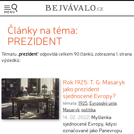
Články na téma:
PREZIDENT
Tématu „
prezident
“ odpovídá celkem 90 článků, zobrazena 1. strana
výsledků:
Rok 1925: T. G. Masaryk
jako prezident
sjednocené Evropy?
témata:
1925
,
Evropský unie
,
Masaryk
,
politika
14. 02. 2022
: Myšlenka
sjednocené Evropy, kdysi
označované jako Panevropu