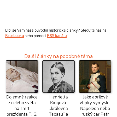
Líbí se Vám naše původní historické články? Sledujte nás na
Facebooku
nebo pomocí
RSS kanálu
!
Další články na podobné téma
Dojemné reakce
Henrietta
Jaké aprílové
z celého světa
Kingová:
vtípky vymýšlel
na smrt
„královna
Napoleon nebo
prezidenta T. G.
Texasu“ a
ruský car Petr