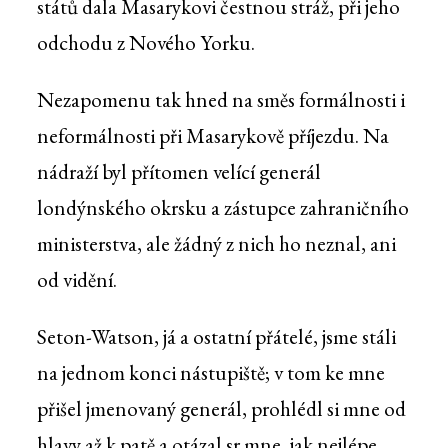
států dala Masarykovi čestnou stráž, při jeho
odchodu z Nového Yorku.
Nezapomenu tak hned na směs formálnosti i
neformálnosti při Masarykově příjezdu. Na
nádraží byl přítomen velící generál
londýnského okrsku a zástupce zahraničního
ministerstva, ale žádný z nich ho neznal, ani
od vidění.
Seton-Watson, já a ostatní přátelé, jsme stáli
na jednom konci nástupiště; v tom ke mne
přišel jmenovaný generál, prohlédl si mne od
hlavy až k patě a otázal sr mne, jak nejlépe