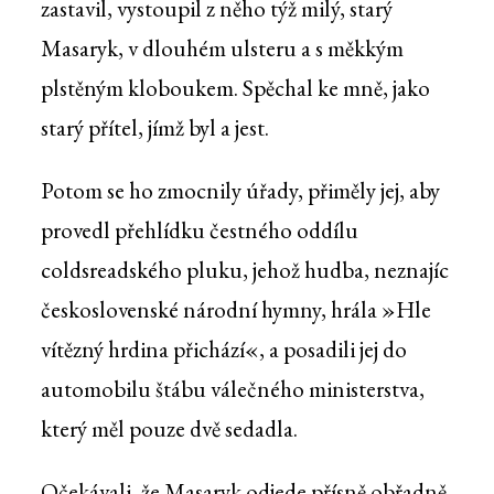
zastavil, vystoupil z něho týž milý, starý
Masaryk, v dlouhém ulsteru a s měkkým
plstěným kloboukem. Spěchal ke mně, jako
starý přítel, jímž byl a jest.
Potom se ho zmocnily úřady, přiměly jej, aby
provedl přehlídku čestného oddílu
coldsreadského pluku, jehož hudba, neznajíc
československé národní hymny, hrála »Hle
vítězný hrdina přichází«, a posadili jej do
automobilu štábu válečného ministerstva,
který měl pouze dvě sedadla.
Očekávali, že Masaryk odjede přísně obřadně,