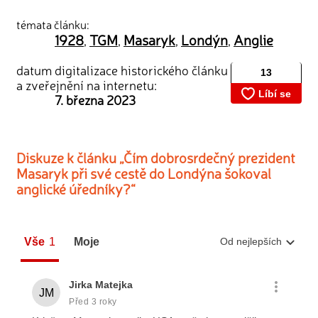
témata článku:
1928
TGM
Masaryk
Londýn
Anglie
,
,
,
,
datum digitalizace historického článku
a zveřejnění na internetu:
7. března 2023
Diskuze k článku „Čím dobrosrdečný prezident
Masaryk při své cestě do Londýna šokoval
anglické úředníky?“