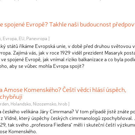
e spojené Evropě? Takhle naši budoucnost předpoví
k
,
Evropa
,
EU
,
Panevropa
]
ký států říkáme Evropská unie, v době před druhou světovou v
ropa. Zajímá vás, jak v roce 1929 viděl prezident Masaryk post
e spojené Evropě, jak vnímal riziko balkanizace a co byla podl
toho, aby se vůbec mohla Evropa spojit?
na Amose Komenského? Čeští vědci hlásí úspěch,
chybňují
rden
,
Holandsko
,
Nizozemsko
,
hrob
]
la českého velikána Járy Cimrmana? V tom případě jistě znáte p
a z Vídně, který úspěchy českých cimrmanologů zpochybňoval.
929, tak svého „profesora Fiedlera“ měli i skuteční čeští výzkumn
mose Komenského.