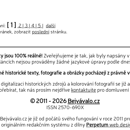
[ 1 ]
ání:
2
|
3
|
4
|
5
|
další
ránek, zobrazit
poslední
stránku.
ky jsou 100% reálné!
Zveřejňujeme je tak, jak byly napsány 
článcích nejsou prováděny žádné jazykové úpravy podle dne
 historické texty, fotografie a obrázky pocházejí z právně v
igitalizaci historických zdrojů a kolorování fotografií se již
řebírat, tak nás prosím nejdříve
kontaktujte
pro domluvení
© 2011 - 2026
Bejvávalo.cz
ISSN 2570-690X
Bejvávalo.cz je již od počátů svého fungování v roce 2011 p
 originálním redakčním systému z dílny
Perpetum
web desi