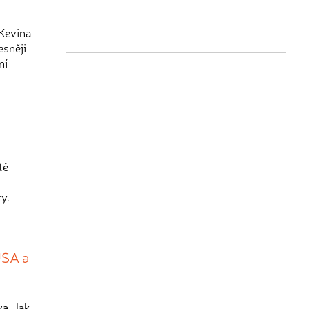
 Kevina
esněji
ní
tě
y.
USA a
a. Jak