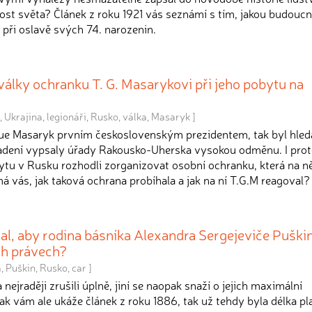
ost světa? Článek z roku 1921 vás seznámí s tím, jakou budouc
při oslavě svých 74. narozenin.
 války ochranku T. G. Masarykovi při jeho pobytu na
,
Ukrajina
,
legionáři
,
Rusko
,
válka
,
Masaryk
]
gue Masaryk prvním československým prezidentem, tak byl hle
padení vypsaly úřady Rakousko-Uherska vysokou odměnu. I pro
bytu v Rusku rozhodli zorganizovat osobní ochranku, která na n
á vás, jak taková ochrana probíhala a jak na ní T.G.M reagoval?
al, aby rodina básníka Alexandra Sergejeviče Puškin
ch právech?
a
,
Puškin
,
Rusko
,
car
]
nejraději zrušili úplně, jiní se naopak snaží o jejich maximální
Jak vám ale ukáže článek z roku 1886, tak už tehdy byla délka pl