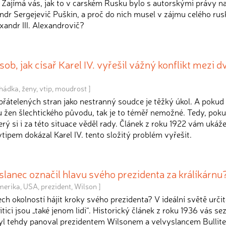
 Zajímá vás, jak to v carském Rusku bylo s autorskými právy na 
andr Sergejevič Puškin, a proč do nich musel v zájmu celého ru
xandr III. Alexandrovič?
sob, jak císař Karel IV. vyřešil vážný konflikt mezi 
hádka
,
ženy
,
vtip
,
moudrost
]
přátelených stran jako nestranný soudce je těžký úkol. A pokud 
 žen šlechtického původu, tak je to téměř nemožné. Tedy, poku
erý si i za této situace věděl rady. Článek z roku 1922 vám ukáže
ipem dokázal Karel IV. tento složitý problém vyřešit.
lanec označil hlavu svého prezidenta za králíkárnu
merika
,
USA
,
prezident
,
Wilson
]
ch okolností hájit kroky svého prezidenta? V ideální světě určit
tici jsou „také jenom lidi“. Historický článek z roku 1936 vás se
 byl tehdy panoval prezidentem Wilsonem a velvyslancem Bullit