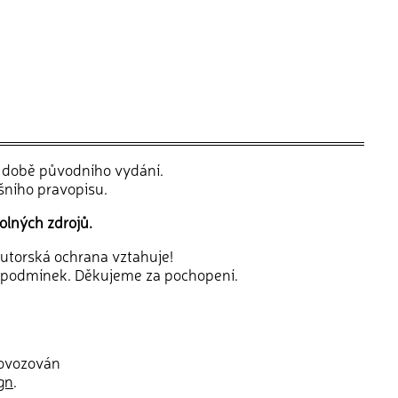
v době původního vydání.
šního pravopisu.
olných zdrojů.
 autorská ochrana vztahuje!
 podmínek. Děkujeme za pochopení.
rovozován
gn
.