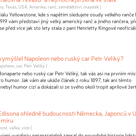
ny
,
Texas
,
USA
,
Amerika
,
ranč
,
zemědělství
,
majetek
]
riálu Yellowstone, kde s napětím sledujete osudy velkého ranče
919 vám představí jiný velký americký ranč a jiného rančera, př
se před více jak sto lety stala z paní Henrietty Kingové neoficiál
 vymýšlel Napoleon nebo ruský car Petr Veliký?
apoleon
,
car
,
Petr Veliký
]
onaparte nebo ruský car Petr Veliký, tak vás asi na prvním mís
o humor. Jak vám ale ukáže článek z roku 1897, tak ani těmto
byl humor cizí a dokázali si ze svého okolí tropit aprílové žert
Edisona ohledně budoucnosti Německa, Japonců v 
 míru
nost
,
válka
,
vize
]
ými vynálezy nesmazatelně zapsal do novodobé historie lidstv