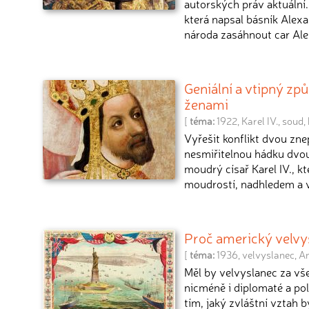
autorských práv aktuální.
která napsal básník Alex
národa zasáhnout car Ale
Geniální a vtipný způ
ženami
[
téma:
1922
,
Karel IV.
,
soud
,
Vyřešit konflikt dvou zne
nesmiřitelnou hádku dvou
moudrý císař Karel IV., kt
moudrostí, nadhledem a vt
Proč americký velvys
[
téma:
1936
,
velvyslanec
,
A
Měl by velvyslanec za vše
nicméně i diplomaté a poli
tím, jaký zvláštní vztah