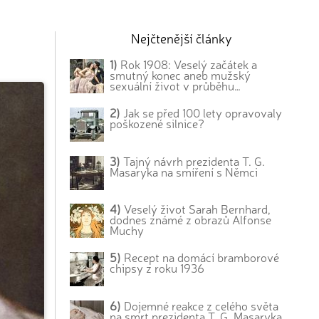
Nejčtenější články
1)
Rok 1908: Veselý začátek a
smutný konec aneb mužský
sexuální život v průběhu…
2)
Jak se před 100 lety opravovaly
poškozené silnice?
3)
Tajný návrh prezidenta T. G.
Masaryka na smíření s Němci
4)
Veselý život Sarah Bernhard,
dodnes známé z obrazů Alfonse
Muchy
5)
Recept na domácí bramborové
chipsy z roku 1936
6)
Dojemné reakce z celého světa
na smrt prezidenta T. G. Masaryka