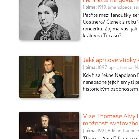
[
téma:
1919
,
emancipace
,
že
Patříte mezi fanoušky se
Costnera? Článek z roku 1
rančerku. Zajímá vás, jak 
královna Texasu?
Jaké aprílové vtípky
[
téma:
1897
,
apríl
,
humor
,
N
Když se řekne Napoleon B
nenapadne jejich smysl pr
historickým osobnostem ne
Vize Thomase Alvy 
možnosti světového
[
téma:
1921
,
Edison
,
budouc
Thomas Alva Edison se sv