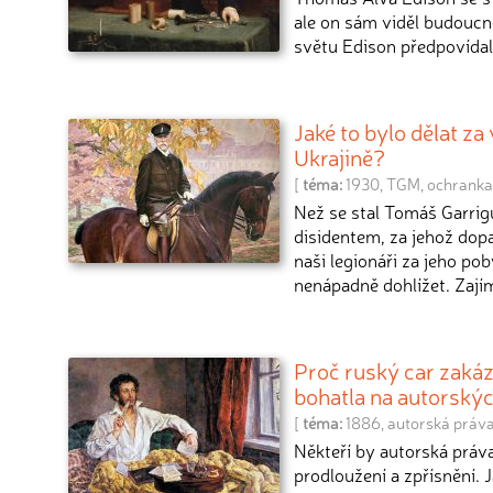
ale on sám viděl budoucn
světu Edison předpovídal 
Jaké to bylo dělat za
Ukrajině?
[
téma:
1930
,
TGM
,
ochranka
Než se stal Tomáš Garri
disidentem, za jehož do
naši legionáři za jeho po
nenápadně dohlížet. Zajím
Proč ruský car zakáz
bohatla na autorský
[
téma:
1886
,
autorská práv
Někteří by autorská práva 
prodloužení a zpřísnění. 