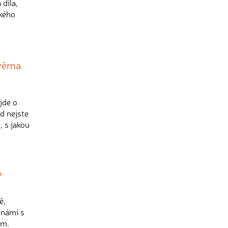
díla,
ského
dvěma
jde o
d nejste
, s jakou
?
ě,
známí s
em.