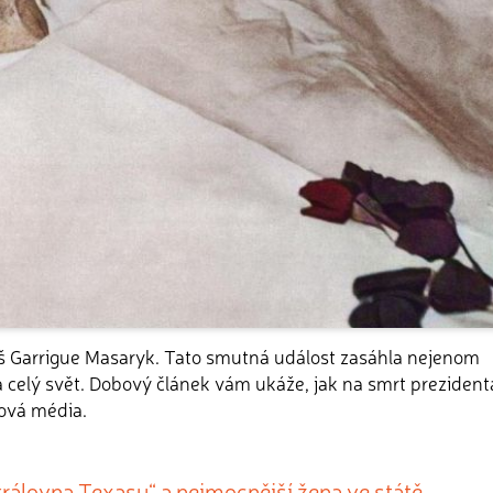
áš Garrigue Masaryk. Tato smutná událost zasáhla nejenom
 celý svět. Dobový článek vám ukáže, jak na smrt prezident
ová média.
královna Texasu“ a nejmocnější žena ve státě