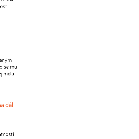
nost
daným
to se mu
ěj měla
a dál
atnosti