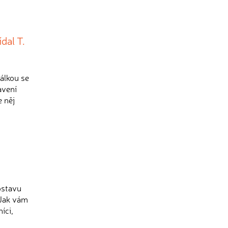
dal T.
álkou se
avení
e něj
ostavu
 Jak vám
íci,