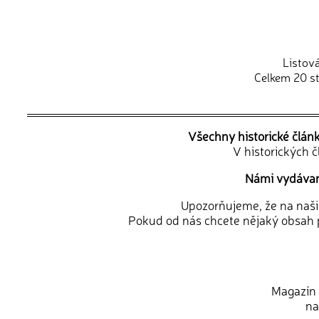
Listov
Celkem 20 st
Všechny historické člán
V historických 
Námi vydávané
Upozorňujeme, že na naši d
Pokud od nás chcete nějaký obsah p
Magazín 
na