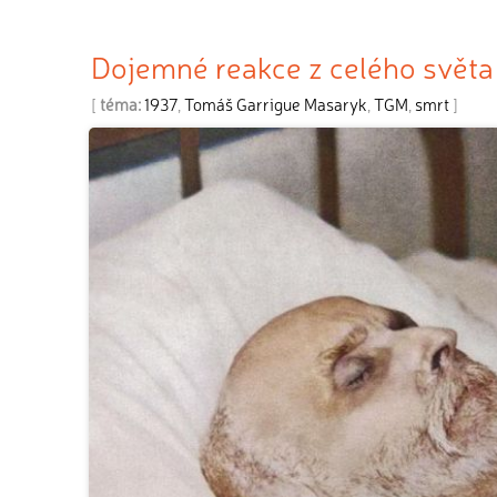
Dojemné reakce z celého světa
[
téma:
1937
,
Tomáš Garrigue Masaryk
,
TGM
,
smrt
]