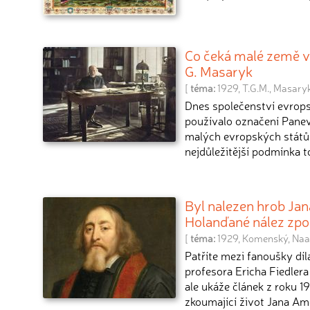
Co čeká malé země v
G. Masaryk
[
téma:
1929
,
T.G.M.
,
Masary
Dnes společenství evrops
používalo označení Panev
malých evropských států v
nejdůležitější podmínka 
Byl nalezen hrob Ja
Holanďané nález zpo
[
téma:
1929
,
Komenský
,
Naa
Patříte mezi fanoušky dí
profesora Ericha Fiedler
ale ukáže článek z roku 1
zkoumající život Jana A