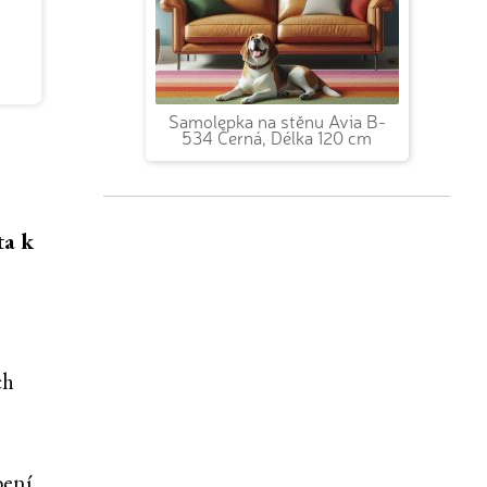
Samolepka na stěnu Avia B-
534 Černá, Délka 120 cm
ta k
ch
bení