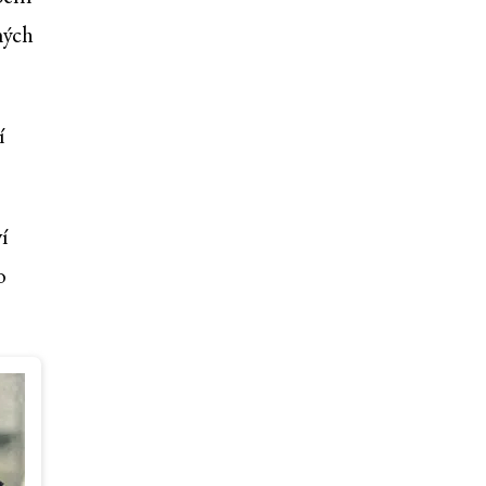
ných
í
í
o