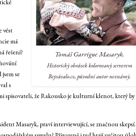
tické
 vést
ancie má
á řešení?
Tomáš Garrigue Masaryk.
chování
Historický obrázek kolorovaný serverem
l jsem se
Bejvávalo.cz, původní autor neznámý.
val s
spisovateli, že Rakousko je kulturní klenot, který by
dent Masaryk, praví interviewující, se značnou skepsí.
 hospodářském smyslu? Přirozeně i teď hrají určitou úlo