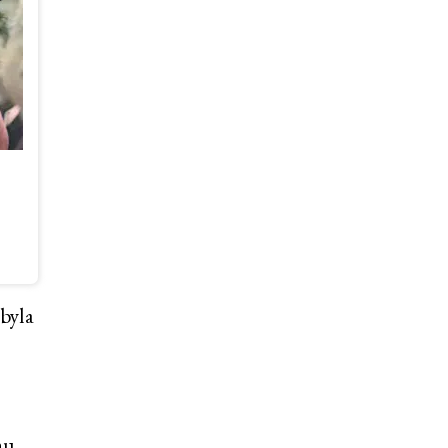
 byla
hu