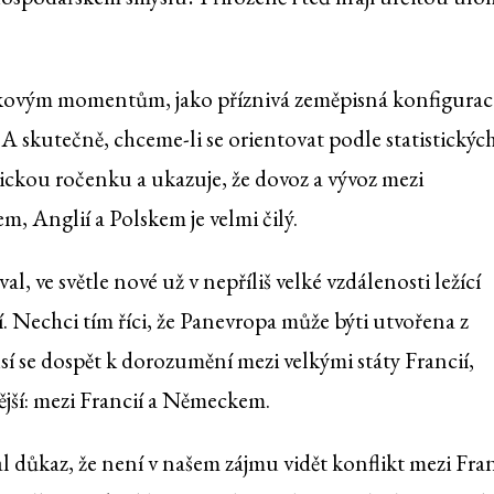
takovým momentům, jako příznivá zeměpisná konfigurac
 A skutečně, chceme-li se orientovat podle statistickýc
glickou ročenku a ukazuje, že dovoz a vývoz mezi
Anglií a Polskem je velmi čilý.
, ve světle nové už v nepříliš velké vzdálenosti ležící
. Nechci tím říci, že Panevropa může býti utvořena z
sí se dospět k dorozumění mezi velkými státy Francií,
tější: mezi Francií a Německem.
l důkaz, že není v našem zájmu vidět konflikt mezi Fran