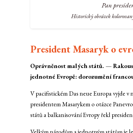
Pan preside
Historický obrázek kolorovan
President Masaryk o evr
Oprávněnost malých států. — Rakou
jednotné Evropě: dorozumění franco
V pacifistickém Das neue Europa vyjde v n
presidentem Masarykem o otázce Panevro
států a balkanisování Evropy řekl preside
Velkým národům a jednotným státům je lehk