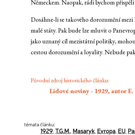
Německem. Naopak, rádi bychom přispěli p
Dosáhne-li se takového dorozumění mezi 
malé státy. Pak bude lze mluvit o Panevropě
jako uznaný cíl mezistátní politiky, mohou
cestou dorozumění a loyality. Nebude pak 
Původní zdroj historického článku:
Lidové noviny - 1929, autor E.
témata článku:
1929
T.G.M.
Masaryk
Evropa
EU
Pa
,
,
,
,
,