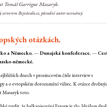
nt Tomáš Garrigue Masaryk.
ý serverem Bejvávalo.cz, původní autor neznámý.
opských otázkách.
sko a Německo. — Dunajská konfederace. — Ces
uzsko-německé.
ejbližších dnech v prosincovém čísle interview s
py a o evropském dorozumění vůbec. K otázce drobný
nt Masaryk toto:
é tvrdit, že balkanisování Evropy je zlo. Ideálem dro