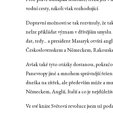
vodní cesty, nikoli však rozhodující.
Dopravní možnosti se tak rozvinuly, že 
nelze přikládat význam v dřívějším smyslu.
dat, tedy... a president Masaryk otvírá an
Československem a Německem, Rakouskem, 
Avšak také tyto otázky dostanou, pokračoval
Panevropy jiné a mnohem správnější řešení
dneška na zítřek, ale především může a mu
Německem, Anglií, Italií a co je nejdůleži
Ve své knize Světová revoluce jsem už poda