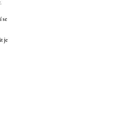
.
 se
n
t je