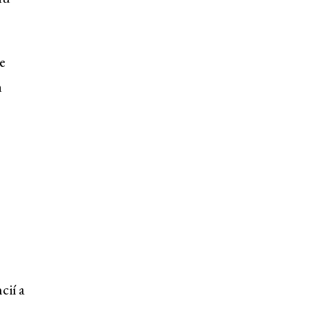
e
h
cií a