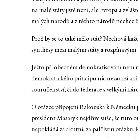
na malé státy jistě není, ale Evropa a zvláš
malých národů a z těchto národů nechce ž
Proč by se to také mělo stát? Nechová ka
synthesy mezi malými státy a rozpínavými 
Ježto při obecném demokratisování není m
demokratického principu nic nezadrží ani
souručenství, či do federace s velkými nár
O otázce připojení Rakouska k Německu p
president Masaryk nejdříve suše, že tuto 
nepokládá za akutní, za palčivou otázku. P