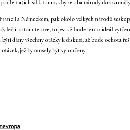
odle našich sil k tomu, aby se oba národy dorozuměly
Francií a Německem, pak okolo velkých národů seskupí
, leč i potom teprve, to jest až bude tento ideál vytče
 býti dány všechny otázky k diskusi, až bude ochota řeši
otázek, jež by musely být vyloučeny.
nevropa