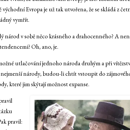
tě východní Evropa je už tak utvořena, že se skládá z čet
ádný vymřít.
ždý národ v sobě něco krásného a drahocenného? A nen
tendencemi? Oh, ano, je.
ožné utlačování jednoho národa druhým a při vítězstv
 nejmenší národy, budou-li chtít vstoupit do zájmovéh
ody, které jim skýtají možnost expanse.
ravil
otázku
ak pravil: