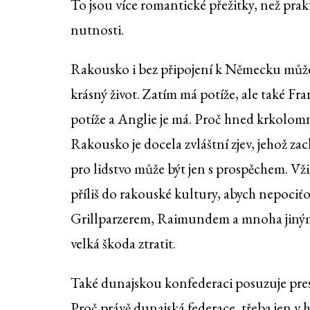
To jsou více romantické přežitky, než prak
nutnosti.
Rakousko i bez připojení k Německu může
krásný život. Zatím má potíže, ale také Fr
potíže a Anglie je má. Proč hned krkolomn
Rakousko je docela zvláštní zjev, jehož za
pro lidstvo může být jen s prospěchem. Vži
příliš do rakouské kultury, abych nepociťo
Grillparzerem, Raimundem a mnoha jinými 
velká škoda ztratit.
Také dunajskou konfederaci posuzuje presi
Proč právě dunajská federace, třeba jen v