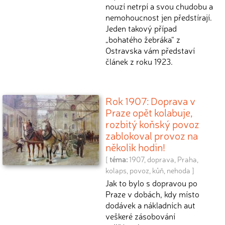
nouzí netrpí a svou chudobu a
nemohoucnost jen předstírají.
Jeden takový případ
„bohatého žebráka“ z
Ostravska vám představí
článek z roku 1923.
Rok 1907: Doprava v
Praze opět kolabuje,
rozbitý koňský povoz
zablokoval provoz na
několik hodin!
[
téma:
1907
,
doprava
,
Praha
,
kolaps
,
povoz
,
kůň
,
nehoda
]
Jak to bylo s dopravou po
Praze v dobách, kdy místo
dodávek a nákladních aut
veškeré zásobování