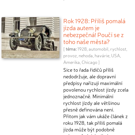
Rok 1928: Příliš pomalá
jízda autem je
nebezpečná! Poučí se z
toho naše města?
[
téma:
1928
,
automobil
,
rychlost
,
provoz
,
nehoda
,
havárie
,
USA
,
Amerika
,
Chicago
]
Sice to řada řidičů příliš
nedodržuje, ale dopravní
předpisy nařizují maximální
povolenou rychlost jízdy zcela
jednoznačně. Minimální
rychlost jízdy ale většinou
přesně definována není.
Přitom jak vám ukáže článek z
roku 1928, tak příliš pomalá
jízda může být podobně