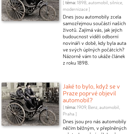
[
téma:
1898
,
automobil
,
silnice
,
modernizace
]
Dnes jsou automobily zcela
samozřejmou součástí našich
životů. Zajímá vás, jak jejich
budoucnost viděli odborní
novináři v době, kdy byla auta
ve svých úplných počátcích?
Názorně vám to ukáže článek
z roku 1898.
Jaké to bylo, když se v
Praze poprvé objevil
automobil?
[
téma:
1909
,
Benz
,
automobil
,
Praha
]
Dnes jsou pro nás automobily
něčím běžným, v přeplněných