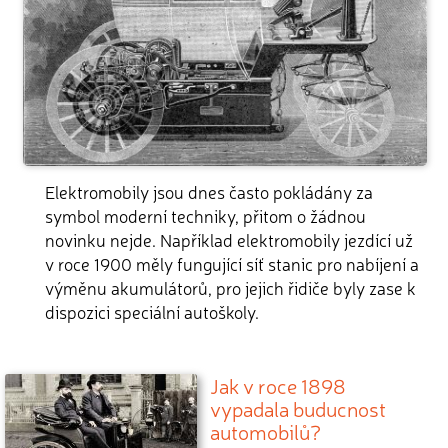
Elektromobily jsou dnes často pokládány za
symbol moderní techniky, přitom o žádnou
novinku nejde. Například elektromobily jezdící už
v roce 1900 měly fungující síť stanic pro nabíjení a
výměnu akumulátorů, pro jejich řidiče byly zase k
dispozici speciální autoškoly.
Jak v roce 1898
vypadala buducnost
automobilů?