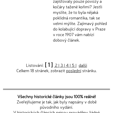
zajišťovaly pouze povozy a
kočáry tažené koňmi? Jestli
myslíte, že to byla nějaká
poklidná romantika, tak se
velmi mýlíte. Zajímavý pohled
do kolabující dopravy v Praze
v roce 1907 vám nabízí
dobový článek.
[ 1 ]
Listování:
2
|
3
|
4
|
5
|
další
Celkem 18 stránek, zobrazit
poslední
stránku.
Všechny historické články jsou 100% reálné!
Zveřejňujeme je tak, jak byly napsány v době
původního vydání.
V historických článcích nejsou prováděny žádné