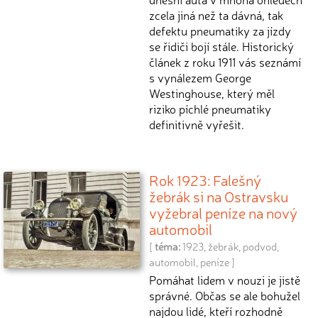
zcela jiná než ta dávná, tak
defektu pneumatiky za jízdy
se řidiči bojí stále. Historický
článek z roku 1911 vás seznámí
s vynálezem George
Westinghouse, který měl
riziko píchlé pneumatiky
definitivně vyřešit.
Rok 1923: Falešný
žebrák si na Ostravsku
vyžebral peníze na nový
automobil
[
téma:
1923
,
žebrák
,
podvod
,
automobil
,
peníze
]
Pomáhat lidem v nouzi je jistě
správné. Občas se ale bohužel
najdou lidé, kteří rozhodně