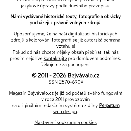
jazykové úpravy podle dnešního pravopisu.
Námi vydávané historické texty, fotografie a obrázky
pocházejí z právně volných zdrojů.
Upozorňujeme, že na naši digitalizaci historických
zdrojů a kolorování fotografií se již autorská ochrana
vztahuje!
Pokud od nás chcete nějaký obsah přebírat, tak nás
prosím nejdříve
kontaktujte
pro domluvení podmínek.
Děkujeme za pochopení.
© 2011 - 2026
Bejvávalo.cz
ISSN 2570-690X
Magazín Bejvávalo.cz je již od počátů svého fungování
v roce 2011 provozován
na originálním redakčním systému z dílny
Perpetum
web design
.
Nastavení soukromí a cookies