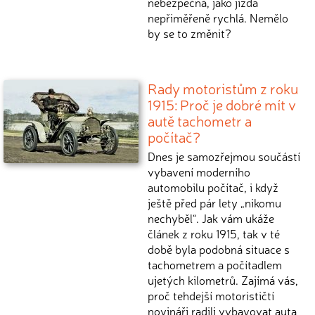
nebezpečná, jako jízda
nepřiměřeně rychlá. Nemělo
by se to změnit?
Rady motoristům z roku
1915: Proč je dobré mít v
autě tachometr a
počítač?
Dnes je samozřejmou součástí
vybavení moderního
automobilu počítač, i když
ještě před pár lety „nikomu
nechyběl“. Jak vám ukáže
článek z roku 1915, tak v té
době byla podobná situace s
tachometrem a počítadlem
ujetých kilometrů. Zajímá vás,
proč tehdejší motorističtí
novináři radili vybavovat auta