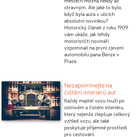
městech možná někdy až
otravným. Ale jaké to bylo,
když byla auta v ulicích
absolutní novinkou?
Historický článek z roku 1909
vám ukáže, jak tehdy
motorističtí novináři
vzpomínali na první zjevení
automobilu pana Benze v
Praze.
Nezapomínejte na
čištění interiérů aut
Každý majitel vozu touží po
oslnivém a čistém interiéru,
který nejenže zlepšuje celkový
vzhled vozu, ale také
poskytuje příjemné prostředí
pro cestování.