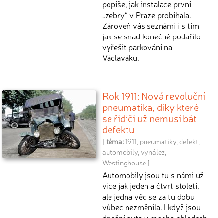
popíše, jak instalace první
„zebry“ v Praze probíhala.
Zároveň vás seznámí i s tím,
jak se snad konečně podařilo
vyřešit parkování na
Václaváku.
Rok 1911: Nová revoluční
pneumatika, díky které
se řidiči už nemusí bát
defektu
[
téma:
1911
,
pneumatiky
,
defekt
,
automobily
,
vynález
,
Westinghouse
]
Automobily jsou tu s námi už
více jak jeden a čtvrt století,
ale jedna věc se za tu dobu
vůbec nezměnila. I když jsou
dnešní auta v mnoha ohledech