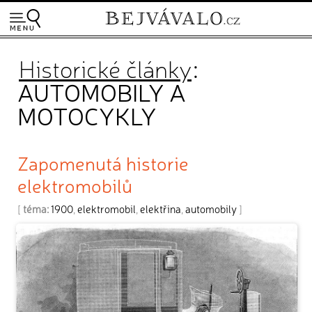
Historické články
:
AUTOMOBILY A
MOTOCYKLY
Zapomenutá historie
elektromobilů
[
téma:
1900
,
elektromobil
,
elektřina
,
automobily
]