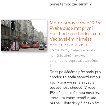
právě těmito zařízeními?
Motorismus v roce 1925:
Praha bude mít první
přechod pro chodce a na
Václavském náměstí
vznikne parkoviště
[
téma:
1925
,
Praha
,
Václavské
náměstí
,
silniční provoz
,
automobily
,
doprava
,
bezpečnost
]
Dnes pokládáme přechody pro
chodce za zcela samozřejmou
věc, která výrazně zvyšuje
bezpečnost chodců. V roce
1925 šlo ale o úplnou novinky,
kterou tu zatím téměř nikdo
neznal. Historický článek vám