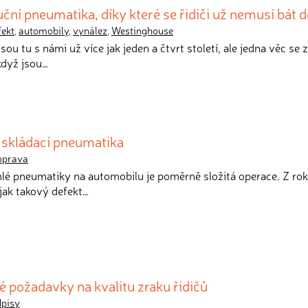
uční pneumatika, díky které se řidiči už nemusí bát 
fekt
,
automobily
,
vynález
,
Westinghouse
sou tu s námi už více jak jeden a čtvrt století, ale jedna věc se z
když jsou…
skládací pneumatika
oprava
lé pneumatiky na automobilu je poměrně složitá operace. Z ro
 jak takový defekt…
é požadavky na kvalitu zraku řidičů
dpisy