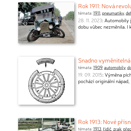
Rok 1911: Nová revol
témata:
1911
,
pneumatiky
,
de
28. 11. 2023
: Automobily j
dobu vůbec nezměnila. I 
Snadno vyměnitelná 
témata:
1909
,
automobily
,
d
19. 09. 2015
: Výměna pích
pochází originální nápad,
Rok 1913: Nové přísn
témata:
1913
,
řidič
,
zrak
,
pře