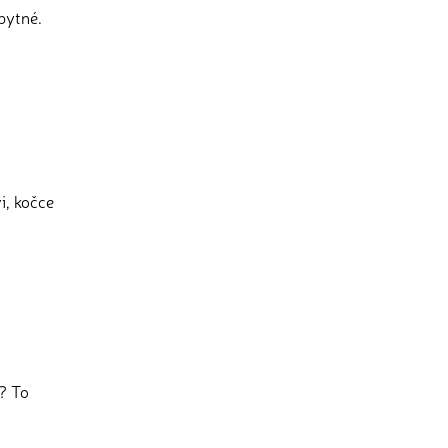
bytné.
i, kočce
k? To