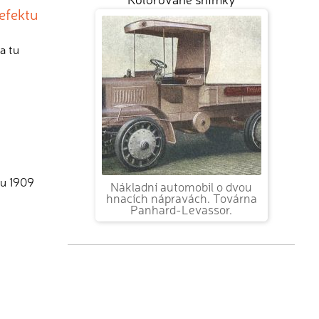
defektu
a tu
ku 1909
Nákladní automobil o dvou
hnacích nápravách. Továrna
Panhard-Levassor.