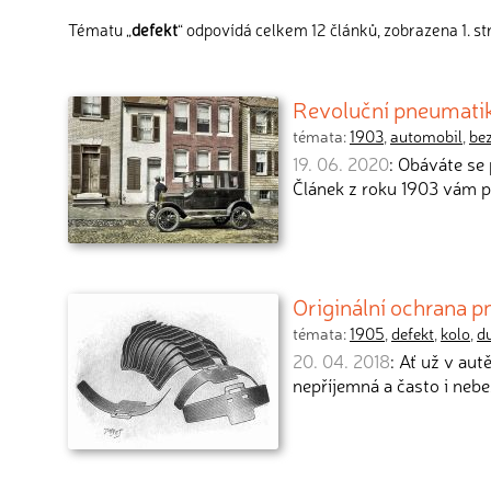
Tématu „
defekt
“ odpovídá celkem 12 článků, zobrazena 1. st
Revoluční pneumatik
témata:
1903
,
automobil
,
be
19. 06. 2020
: Obáváte se
Článek z roku 1903 vám p
Originální ochrana p
témata:
1905
,
defekt
,
kolo
,
d
20. 04. 2018
: Ať už v au
nepříjemná a často i neb