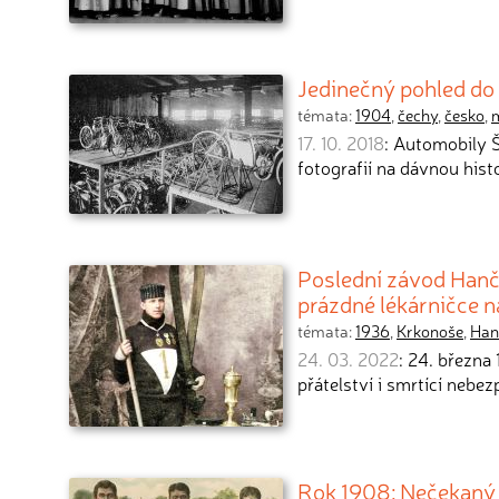
Jedinečný pohled do 
témata:
1904
,
čechy
,
česko
,
17. 10. 2018
: Automobily 
fotografií na dávnou hist
Poslední závod Hanče
prázdné lékárničce 
témata:
1936
,
Krkonoše
,
Han
24. 03. 2022
: 24. března
přátelství i smrtící nebez
Rok 1908: Nečekaný k