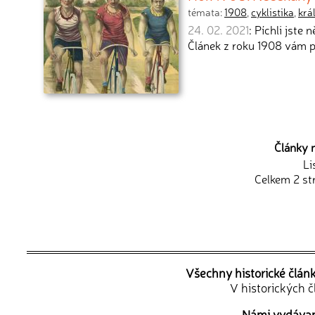
témata:
1908
,
cyklistika
,
krá
24. 02. 2021
: Píchli jste
Článek z roku 1908 vám 
Články 
Li
Celkem 2 st
Všechny historické člán
V historických 
Námi vydávané