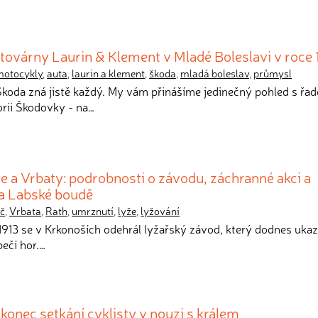
továrny Laurin & Klement v Mladé Boleslavi v roce
motocykly
,
auta
,
laurin a klement
,
škoda
,
mladá boleslav
,
průmysl
Škoda zná jistě každý. My vám přinášíme jedinečný pohled s řa
orii Škodovky - na…
 a Vrbaty: podrobnosti o závodu, záchranné akci a
na Labské boudě
č
,
Vrbata
,
Rath
,
umrznutí
,
lyže
,
lyžování
 1913 se v Krkonoších odehrál lyžařský závod, který dodnes ukaz
pečí hor.…
onec setkání cyklisty v nouzi s králem