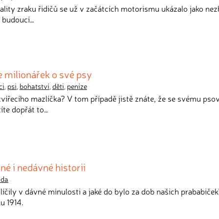
vality zraku řidičů se už v začátcích motorismu ukázalo jako nez
o budoucí…
e milionářek o své psy
ci
,
psi
,
bohatství
,
děti
,
peníze
vířecího mazlíčka? V tom případě jistě znáte, že se svému psov
íte dopřát to…
né i nedávné historii
da
 líčily v dávné minulosti a jaké do bylo za dob našich prababiče
u 1914.