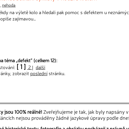
l
,
nehoda
 někdy na výletě kolo a hledali pak pomoc s defektem u neznámýc
popíše zajímavou…
na téma „
defekt
“ (celkem 12):
[ 1 ]
stování:
2
|
další
ránky, zobrazit
poslední
stránku.
ky jsou 100% reálné!
Zveřejňujeme je tak, jak byly napsány 
článcích nejsou prováděny žádné jazykové úpravy podle dne
 historické texty, fotografie a obrázky pocházejí z právně v