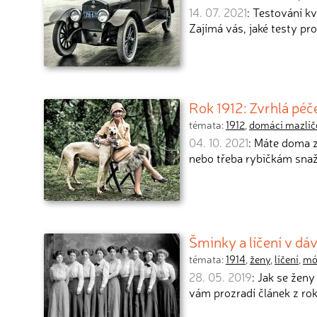
14. 07. 2021
: Testování k
Zajímá vás, jaké testy pr
Rok 1912: Zvrhlá péč
témata:
1912
,
domácí mazlíč
04. 10. 2021
: Máte doma z
nebo třeba rybičkám snaž
Šminky a líčení v dáv
témata:
1914
,
ženy
,
líčení
,
mó
28. 05. 2019
: Jak se ženy
vám prozradí článek z rok