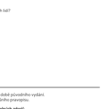
h lidí?
v době původního vydání.
šního pravopisu.
olných zdrojů.