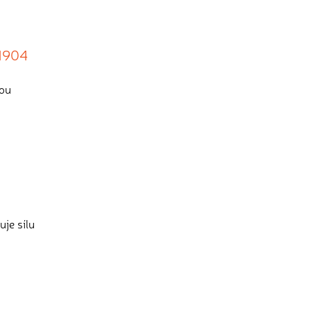
 1904
dou
uje sílu