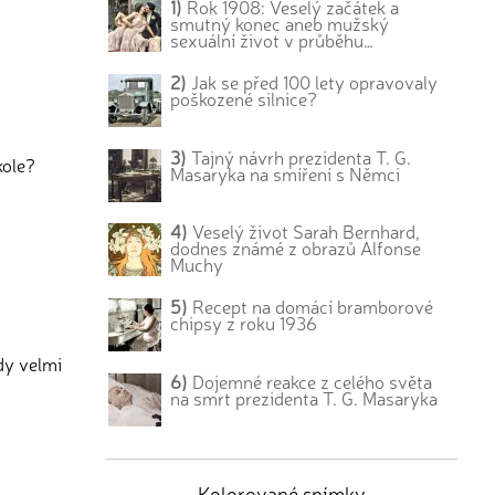
1)
Rok 1908: Veselý začátek a
smutný konec aneb mužský
sexuální život v průběhu…
2)
Jak se před 100 lety opravovaly
poškozené silnice?
3)
Tajný návrh prezidenta T. G.
kole?
Masaryka na smíření s Němci
4)
Veselý život Sarah Bernhard,
dodnes známé z obrazů Alfonse
Muchy
5)
Recept na domácí bramborové
chipsy z roku 1936
dy velmi
6)
Dojemné reakce z celého světa
na smrt prezidenta T. G. Masaryka
Kolorované snímky