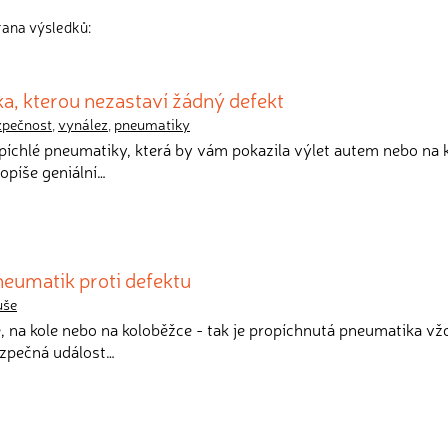
rana výsledků:
a, kterou nezastaví žádný defekt
zpečnost
,
vynález
,
pneumatiky
 píchlé pneumatiky, která by vám pokazila výlet autem nebo na 
opíše geniální…
neumatik proti defektu
uše
tě, na kole nebo na koloběžce - tak je propíchnutá pneumatika vž
ezpečná událost…