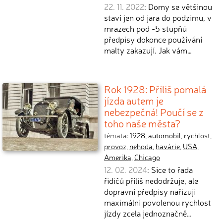
22. 11. 2022
: Domy se většinou
staví jen od jara do podzimu, v
mrazech pod -5 stupňů
předpisy dokonce používání
malty zakazují. Jak vám…
Rok 1928: Příliš pomalá
jízda autem je
nebezpečná! Poučí se z
toho naše města?
témata:
1928
,
automobil
,
rychlost
,
provoz
,
nehoda
,
havárie
,
USA
,
Amerika
,
Chicago
12. 02. 2024
: Sice to řada
řidičů příliš nedodržuje, ale
dopravní předpisy nařizují
maximální povolenou rychlost
jízdy zcela jednoznačně…