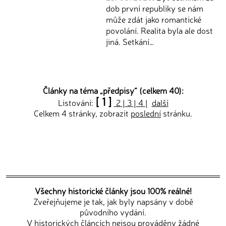
dob první republiky se nám
může zdát jako romantické
povolání. Realita byla ale dost
jiná. Setkání…
Články na téma „
předpisy
“ (celkem 40):
[ 1 ]
Listování:
2
|
3
|
4
|
další
Celkem 4 stránky, zobrazit
poslední
stránku.
Všechny historické články jsou 100% reálné!
Zveřejňujeme je tak, jak byly napsány v době
původního vydání.
V historických článcích nejsou prováděny žádné