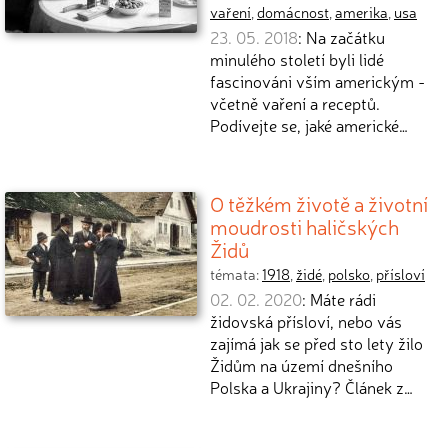
vaření
,
domácnost
,
amerika
,
usa
23. 05. 2018
: Na začátku
minulého století byli lidé
fascinováni vším americkým -
včetně vaření a receptů.
Podívejte se, jaké americké…
O těžkém životě a životní
moudrosti haličských
Židů
témata:
1918
,
židé
,
polsko
,
přísloví
02. 02. 2020
: Máte rádi
židovská přísloví, nebo vás
zajímá jak se před sto lety žilo
Židům na území dnešního
Polska a Ukrajiny? Článek z…