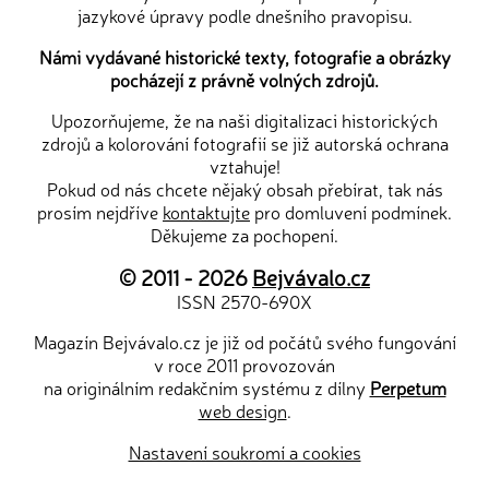
jazykové úpravy podle dnešního pravopisu.
Námi vydávané historické texty, fotografie a obrázky
pocházejí z právně volných zdrojů.
Upozorňujeme, že na naši digitalizaci historických
zdrojů a kolorování fotografií se již autorská ochrana
vztahuje!
Pokud od nás chcete nějaký obsah přebírat, tak nás
prosím nejdříve
kontaktujte
pro domluvení podmínek.
Děkujeme za pochopení.
© 2011 - 2026
Bejvávalo.cz
ISSN 2570-690X
Magazín Bejvávalo.cz je již od počátů svého fungování
v roce 2011 provozován
na originálním redakčním systému z dílny
Perpetum
web design
.
Nastavení soukromí a cookies