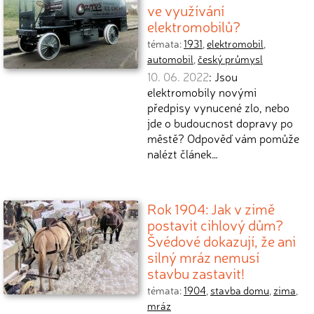
ve využívání
elektromobilů?
témata:
1931
,
elektromobil
,
automobil
,
český průmysl
10. 06. 2022
: Jsou
elektromobily novými
předpisy vynucené zlo, nebo
jde o budoucnost dopravy po
městě? Odpověď vám pomůže
nalézt článek…
Rok 1904: Jak v zimě
postavit cihlový dům?
Švédové dokazují, že ani
silný mráz nemusí
stavbu zastavit!
témata:
1904
,
stavba domu
,
zima
,
mráz