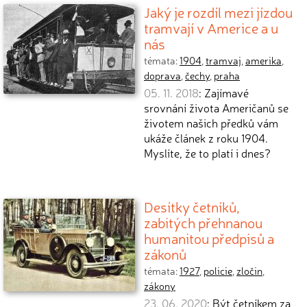
Jaký je rozdíl mezi jízdou
tramvají v Americe a u
nás
témata:
1904
,
tramvaj
,
amerika
,
doprava
,
čechy
,
praha
05. 11. 2018
: Zajímavé
srovnání života Američanů se
životem našich předků vám
ukáže článek z roku 1904.
Myslíte, že to platí i dnes?
Desítky četníků,
zabitých přehnanou
humanitou předpisů a
zákonů
témata:
1927
,
policie
,
zločin
,
zákony
23. 06. 2020
: Být četníkem za