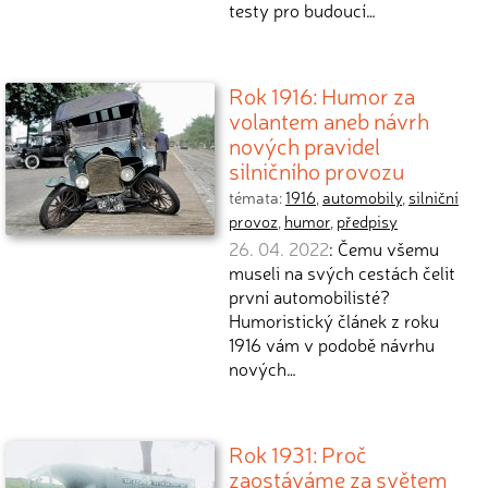
testy pro budoucí…
Rok 1916: Humor za
volantem aneb návrh
nových pravidel
silničního provozu
témata:
1916
,
automobily
,
silniční
provoz
,
humor
,
předpisy
26. 04. 2022
: Čemu všemu
museli na svých cestách čelit
první automobilisté?
Humoristický článek z roku
1916 vám v podobě návrhu
nových…
Rok 1931: Proč
zaostáváme za světem