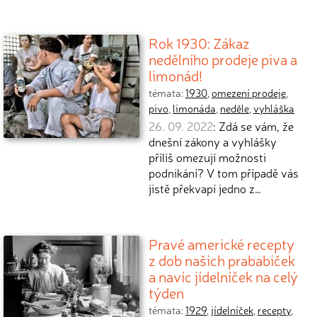
Rok 1930: Zákaz
nedělního prodeje piva a
limonád!
témata:
1930
,
omezení prodeje
,
pivo
,
limonáda
,
neděle
,
vyhláška
26. 09. 2022
: Zdá se vám, že
dnešní zákony a vyhlášky
příliš omezují možnosti
podnikání? V tom případě vás
jistě překvapí jedno z…
Pravé americké recepty
z dob našich prababiček
a navíc jídelníček na celý
týden
témata:
1929
,
jídelníček
,
recepty
,