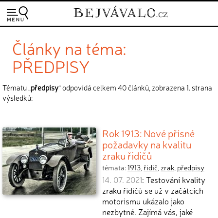
Články na téma:
PŘEDPISY
Tématu „
předpisy
“ odpovídá celkem 40 článků, zobrazena 1. strana
výsledků:
Rok 1913: Nové přísné
požadavky na kvalitu
zraku řidičů
témata:
1913
,
řidič
,
zrak
,
předpisy
14. 07. 2021
: Testování kvality
zraku řidičů se už v začátcích
motorismu ukázalo jako
nezbytné. Zajímá vás, jaké