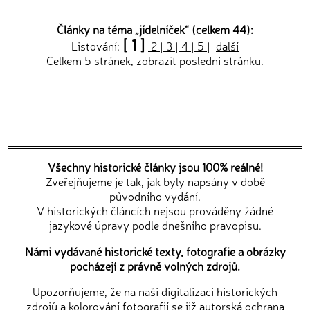
Články na téma „
jídelníček
“ (celkem 44):
[ 1 ]
Listování:
2
|
3
|
4
|
5
|
další
Celkem 5 stránek, zobrazit
poslední
stránku.
Všechny historické články jsou 100% reálné!
Zveřejňujeme je tak, jak byly napsány v době
původního vydání.
V historických článcích nejsou prováděny žádné
jazykové úpravy podle dnešního pravopisu.
Námi vydávané historické texty, fotografie a obrázky
pocházejí z právně volných zdrojů.
Upozorňujeme, že na naši digitalizaci historických
zdrojů a kolorování fotografií se již autorská ochrana