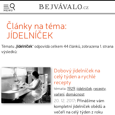
Články na téma:
JÍDELNÍČEK
Tématu „
jídelníček
“ odpovídá celkem 44 článků, zobrazena 1. strana
výsledků:
Dobový jídelníček na
celý týden a rychlé
recepty
témata:
1929
,
jídelníček
,
recepty
,
vaření
,
domácnost
20. 12. 2017
: Přinášíme vám
kompletní jídelníček obědů a
večeří na celý týden z roku