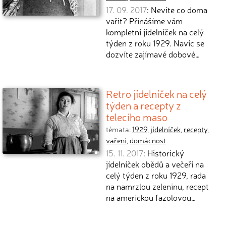
17. 09. 2017
: Nevíte co doma
vařit? Přinášíme vám
kompletní jídelníček na celý
týden z roku 1929. Navíc se
dozvíte zajímavé dobové…
Retro jídelníček na celý
týden a recepty z
telecího maso
témata:
1929
,
jídelníček
,
recepty
,
vaření
,
domácnost
15. 11. 2017
: Historický
jídelníček obědů a večeří na
celý týden z roku 1929, rada
na namrzlou zeleninu, recept
na americkou fazolovou…