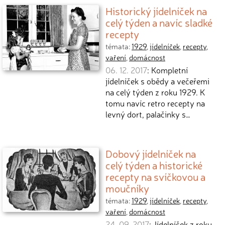
Historický jídelníček na
celý týden a navíc sladké
recepty
témata:
1929
,
jídelníček
,
recepty
,
vaření
,
domácnost
06. 12. 2017
: Kompletní
jídelníček s obědy a večeřemi
na celý týden z roku 1929. K
tomu navíc retro recepty na
levný dort, palačinky s…
Dobový jídelníček na
celý týden a historické
recepty na svíčkovou a
moučníky
témata:
1929
,
jídelníček
,
recepty
,
vaření
,
domácnost
24. 09. 2017
: Jídelníček z roku