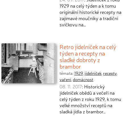
1929 na celý týden a k tomu
originální historické recepty na
zajímavé moučníky a tradiční
svíčkovu na…
Retro jídelníček na celý
týden a recepty na
sladké dobroty z
brambor
témata:
1929
,
jídelníček
,
recepty
,
vaření
,
domácnost
08. 11. 2017
: Historický
jídelníček obědů a večeří na
celý týden z roku 1929, k tomu
velké množství receptů na
sladká jídla z brambor…