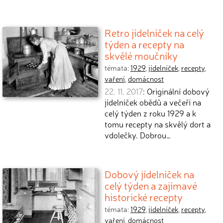
Retro jídelníček na celý
týden a recepty na
skvělé moučníky
témata:
1929
,
jídelníček
,
recepty
,
vaření
,
domácnost
22. 11. 2017
: Originální dobový
jídelníček obědů a večeří na
celý týden z roku 1929 a k
tomu recepty na skvělý dort a
vdolečky. Dobrou…
Dobový jídelníček na
celý týden a zajímavé
historické recepty
témata:
1929
,
jídelníček
,
recepty
,
vaření
,
domácnost