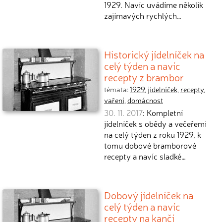
1929. Navíc uvádíme několik
zajímavých rychlých…
Historický jídelníček na
celý týden a navíc
recepty z brambor
témata:
1929
,
jídelníček
,
recepty
,
vaření
,
domácnost
30. 11. 2017
: Kompletní
jídelníček s obědy a večeřemi
na celý týden z roku 1929, k
tomu dobové bramborové
recepty a navíc sladké…
Dobový jídelníček na
celý týden a navíc
recepty na kančí