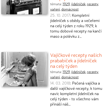
témata:
1929
,
jídelníček
,
recepty
,
vaření
,
domácnost
25. 10. 2017
: Kompletní
jídelníček s obědy a večeřemi
na celý týden z roku 1929, k
tomu dobové recepty na kančí
maso a polévku z…
Vajíčkové recepty našich
prababiček a jídelníček
na celý týden
témata:
1929
,
jídelníček
,
recepty
,
vaření
,
domácnost
14. 03. 2018
: Pečená vajíčka a
další vajíčkové recepty, k tomu
navíc kompletní jídelníček na
celý týden - to všechno vám
přináší náš…