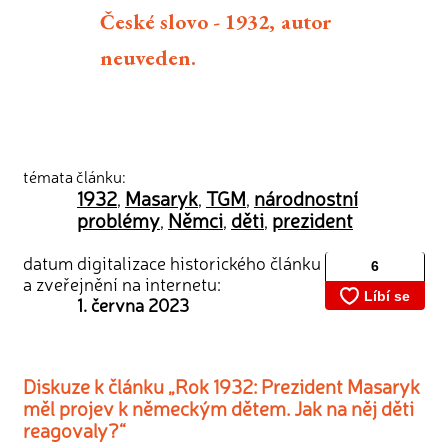
České slovo - 1932, autor
neuveden.
témata článku:
1932
Masaryk
TGM
národnostní
,
,
,
problémy
Němci
děti
prezident
,
,
,
datum digitalizace historického článku
a zveřejnění na internetu:
1. června 2023
Diskuze k článku „Rok 1932: Prezident Masaryk
měl projev k německým dětem. Jak na něj děti
reagovaly?“