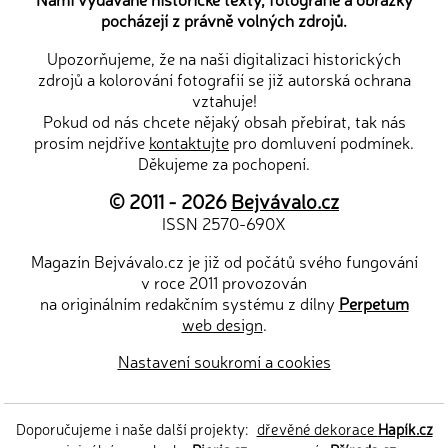
pocházejí z právně volných zdrojů.
Upozorňujeme, že na naši digitalizaci historických
zdrojů a kolorování fotografií se již autorská ochrana
vztahuje!
Pokud od nás chcete nějaký obsah přebírat, tak nás
prosím nejdříve
kontaktujte
pro domluvení podmínek.
Děkujeme za pochopení.
© 2011 - 2026
Bejvávalo.cz
ISSN 2570-690X
Magazín Bejvávalo.cz je již od počátů svého fungování
v roce 2011 provozován
na originálním redakčním systému z dílny
Perpetum
web design
.
Nastavení soukromí a cookies
Doporučujeme i naše další projekty:
dřevěné dekorace
Hapík.cz