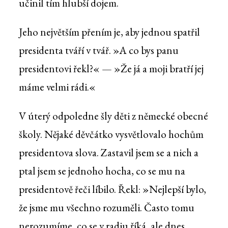
učinil tím hlubší dojem.
Jeho největším přením je, aby jednou spatřil
presidenta tváří v tvář. »A co bys panu
presidentovi řekl?« — »Že já a moji bratří jej
máme velmi rádi.«
V úterý odpoledne šly děti z německé obecné
školy. Nějaké děvčátko vysvětlovalo hochům
presidentova slova. Zastavil jsem se a nich a
ptal jsem se jednoho hocha, co se mu na
presidentově řeči líbilo. Řekl: »Nejlepší bylo,
že jsme mu všechno rozuměli. Často tomu
nerozumíme, co se v radiu říká, ale dnes