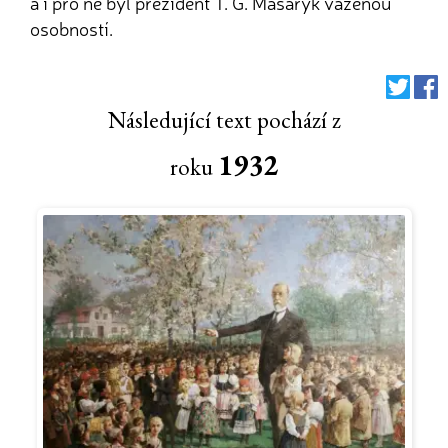
a i pro ně byl prezident T. G. Masaryk váženou
osobností.
Následující text pochází z
1932
roku