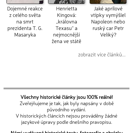
Dojemné reakce
Henrietta
Jaké aprílové
z celého světa
Kingová:
vtípky vymýšlel
na smrt
„královna
Napoleon nebo
prezidenta T. G.
Texasu“ a
ruský car Petr
Masaryka
nejmocnější
Veliký?
žena ve státě
zobrazit více článků...
Všechny historické články jsou 100% reálné!
Zveřejňujeme je tak, jak byly napsány v době
původního vydání.
V historických článcích nejsou prováděny žádné
jazykové úpravy podle dnešního pravopisu.
Námi vydávané historické texty, fotografie a obrázky