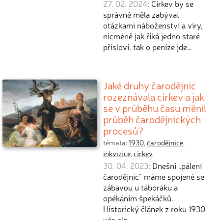
27. 02. 2024
: Církev by se
správně měla zabývat
otázkami náboženství a víry,
nicméně jak říká jedno staré
přísloví, tak o peníze jde…
Jaké druhy čarodějnic
rozeznávala církev a jak
se v průběhu času měnil
průběh čarodějnických
procesů?
témata:
1930
,
čarodějnice
,
inkvizice
,
církev
30. 04. 2023
: Dnešní „pálení
čarodějnic“ máme spojené se
zábavou u táboráku a
opékáním špekáčků.
Historický článek z roku 1930
vás ale…