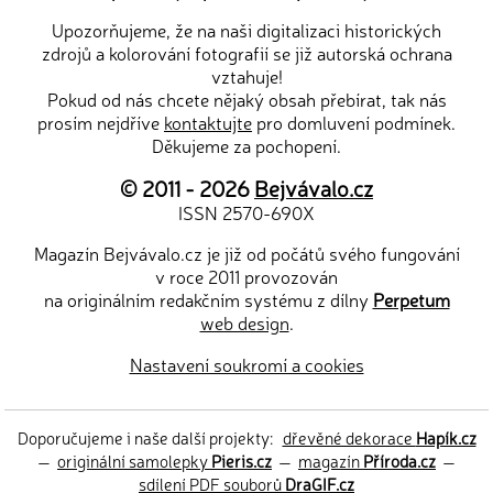
Upozorňujeme, že na naši digitalizaci historických
zdrojů a kolorování fotografií se již autorská ochrana
vztahuje!
Pokud od nás chcete nějaký obsah přebírat, tak nás
prosím nejdříve
kontaktujte
pro domluvení podmínek.
Děkujeme za pochopení.
© 2011 - 2026
Bejvávalo.cz
ISSN 2570-690X
Magazín Bejvávalo.cz je již od počátů svého fungování
v roce 2011 provozován
na originálním redakčním systému z dílny
Perpetum
web design
.
Nastavení soukromí a cookies
Doporučujeme i naše další projekty:
dřevěné dekorace
Hapík.cz
—
originální samolepky
Pieris.cz
—
magazín
Příroda.cz
—
sdílení PDF souborů
DraGIF.cz