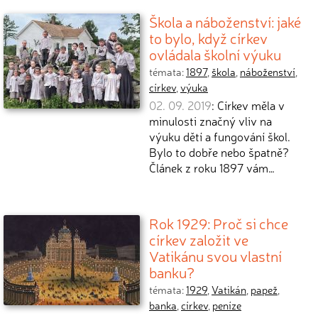
Škola a náboženství: jaké
to bylo, když církev
ovládala školní výuku
témata:
1897
,
škola
,
náboženství
,
církev
,
výuka
02. 09. 2019
: Církev měla v
minulosti značný vliv na
výuku dětí a fungování škol.
Bylo to dobře nebo špatně?
Článek z roku 1897 vám…
Rok 1929: Proč si chce
církev založit ve
Vatikánu svou vlastní
banku?
témata:
1929
,
Vatikán
,
papež
,
banka
,
církev
,
peníze