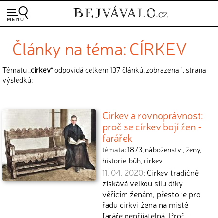
Články na téma: CÍRKEV
Tématu „
církev
“ odpovídá celkem 137 článků, zobrazena 1. strana
výsledků:
Církev a rovnoprávnost:
proč se církev bojí žen -
farářek
témata:
1873
,
náboženství
,
ženy
,
historie
,
bůh
,
církev
11. 04. 2020
: Církev tradičně
získává velkou sílu díky
věřícím ženám, přesto je pro
řadu církví žena na místě
faráře nepřijatelná. Proč…