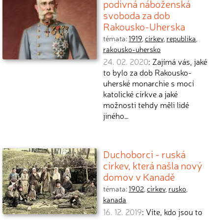
podivná náboženská
svoboda za dob
Rakousko-Uherska
témata:
1919
,
církev
,
republika
,
rakousko-uhersko
24. 02. 2020
: Zajímá vás, jaké
to bylo za dob Rakousko-
uherské monarchie s mocí
katolické církve a jaké
možnosti tehdy měli lidé
jiného…
Duchoborci - ruská
církev, která našla nový
domov v Kanadě
témata:
1902
,
církev
,
rusko
,
kanada
16. 12. 2019
: Víte, kdo jsou to