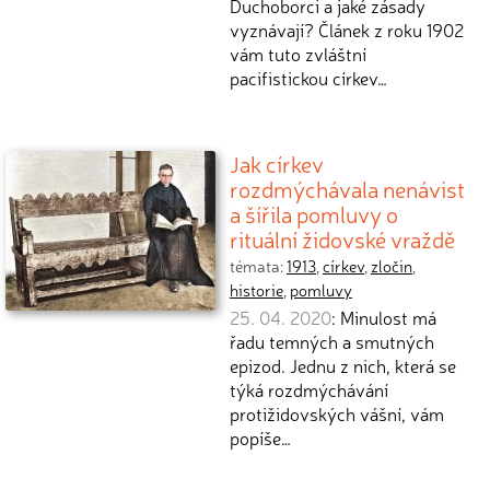
Duchoborci a jaké zásady
vyznávají? Článek z roku 1902
vám tuto zvláštní
pacifistickou církev…
Jak církev
rozdmýchávala nenávist
a šířila pomluvy o
rituální židovské vraždě
témata:
1913
,
církev
,
zločin
,
historie
,
pomluvy
25. 04. 2020
: Minulost má
řadu temných a smutných
epizod. Jednu z nich, která se
týká rozdmýchávání
protižidovských vášní, vám
popíše…