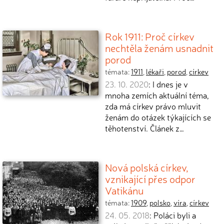
Rok 1911: Proč církev
nechtěla ženám usnadnit
porod
témata:
1911
,
lékaři
,
porod
,
církev
23. 10. 2020
: I dnes je v
mnoha zemích aktuální téma,
zda má církev právo mluvit
ženám do otázek týkajících se
těhotenství. Článek z…
Nová polská církev,
vznikající přes odpor
Vatikánu
témata:
1909
,
polsko
,
víra
,
církev
24. 05. 2018
: Poláci byli a