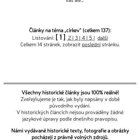
Články na téma „
církev
“ (celkem 137):
[ 1 ]
Listování:
2
|
3
|
4
|
5
|
další
Celkem 14 stránek, zobrazit
poslední
stránku.
Všechny historické články jsou 100% reálné!
Zveřejňujeme je tak, jak byly napsány v době
původního vydání.
V historických článcích nejsou prováděny žádné
jazykové úpravy podle dnešního pravopisu.
Námi vydávané historické texty, fotografie a obrázky
pocházejí z právně volných zdrojů.