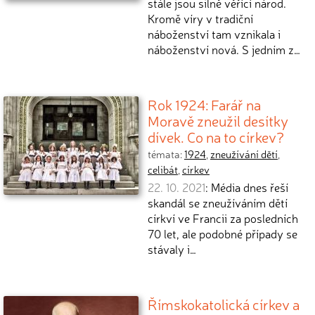
stále jsou silně věřící národ.
Kromě víry v tradiční
náboženství tam vznikala i
náboženství nová. S jedním z…
Rok 1924: Farář na
Moravě zneužil desítky
dívek. Co na to církev?
témata:
1924
,
zneužívání dětí
,
celibát
,
církev
22. 10. 2021
: Média dnes řeší
skandál se zneužíváním dětí
církví ve Francii za posledních
70 let, ale podobné případy se
stávaly i…
Římskokatolická církev a