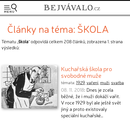
Články na téma: ŠKOLA
Tématu „
škola
“ odpovídá celkem 208 článků, zobrazena 1. strana
výsledků:
Kuchařská škola pro
svobodné muže
témata:
1929
,
vaření
,
muži
,
svatba
08. 11. 2018
: Dnes je zcela
běžné, že i muži dokáží vařit.
V roce 1929 byl ale ještě svět
jiný a proto existovaly
speciální kuchařské…