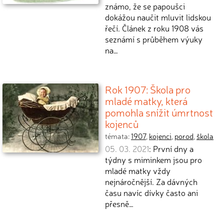
známo, že se papoušci
dokážou naučit mluvit lidskou
řečí. Článek z roku 1908 vás
seznámí s průběhem výuky
na…
Rok 1907: Škola pro
mladé matky, která
pomohla snížit úmrtnost
kojenců
témata:
1907
,
kojenci
,
porod
,
škola
05. 03. 2021
: První dny a
týdny s miminkem jsou pro
mladé matky vždy
nejnáročnější. Za dávných
času navíc dívky často ani
přesně…