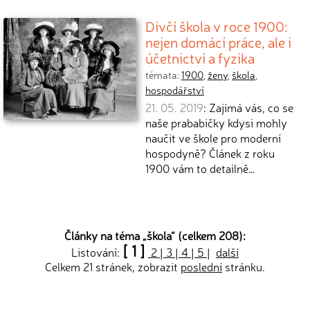
Dívčí škola v roce 1900:
nejen domácí práce, ale i
účetnictví a fyzika
témata:
1900
,
ženy
,
škola
,
hospodářství
21. 05. 2019
: Zajímá vás, co se
naše prababičky kdysi mohly
naučit ve škole pro moderní
hospodyně? Článek z roku
1900 vám to detailně…
Články na téma „
škola
“ (celkem 208):
[ 1 ]
Listování:
2
|
3
|
4
|
5
|
další
Celkem 21 stránek, zobrazit
poslední
stránku.