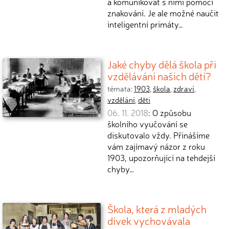
a komunikovat s nimi pomocí
znakování. Je ale možné naučit
inteligentní primáty…
Jaké chyby dělá škola při
vzdělávání našich dětí?
témata:
1903
,
škola
,
zdraví
,
vzdělání
,
děti
06. 11. 2018
: O způsobu
školního vyučování se
diskutovalo vždy. Přinášíme
vám zajímavý názor z roku
1903, upozorňující na tehdejší
chyby…
Škola, která z mladých
dívek vychovávala