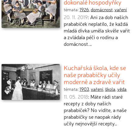
dokonalé hospodyňky
témata:
1926
,
domácnost
,
vaření
20. 11. 2019
: Ani za dob našich
prababiček neplatilo, že každá
mladá dívka uměla skvěle vařit
a zvládala péči o rodinu a
domácnost.…
Kuchařská škola, kde se
naše prababičky učily
moderně a zdravě vařit
témata:
1903
,
vaření
,
škola
,
věda
11. 05. 2018
: Máte rádi staré
recepty z doby našich
prababiček? No vidíte, a naše
prababičky se naopak rády
učily nejnovější recepty…