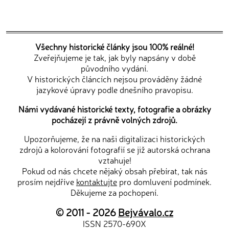
Všechny historické články jsou 100% reálné!
Zveřejňujeme je tak, jak byly napsány v době
původního vydání.
V historických článcích nejsou prováděny žádné
jazykové úpravy podle dnešního pravopisu.
Námi vydávané historické texty, fotografie a obrázky
pocházejí z právně volných zdrojů.
Upozorňujeme, že na naši digitalizaci historických
zdrojů a kolorování fotografií se již autorská ochrana
vztahuje!
Pokud od nás chcete nějaký obsah přebírat, tak nás
prosím nejdříve
kontaktujte
pro domluvení podmínek.
Děkujeme za pochopení.
© 2011 - 2026
Bejvávalo.cz
ISSN 2570-690X