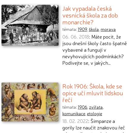
Jak vypadala česká
vesnická škola za dob
monarchie?
témata:
1909
,
škola
,
morava
06. 06. 2018
: Máte pocit, že
jsou dnešní školy často špatně
vybavené a fungují v
nevyhovujících podmínkách?
Podívejte se, v jakých…
Rok 1906: Škola, kde se
opice učí mluvit lidskou
řečí
témata:
1906
,
zvířata
,
komunikace
,
etologie
18. 02. 2022
: Šimpanze a
gorily lze naučit znakovou řeč