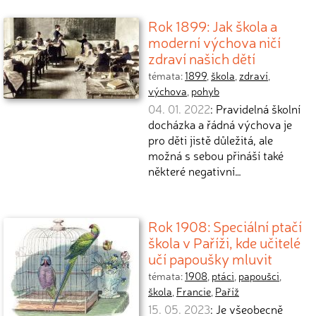
Rok 1899: Jak škola a
moderní výchova ničí
zdraví našich dětí
témata:
1899
,
škola
,
zdraví
,
výchova
,
pohyb
04. 01. 2022
: Pravidelná školní
docházka a řádná výchova je
pro děti jistě důležitá, ale
možná s sebou přináší také
některé negativní…
Rok 1908: Speciální ptačí
škola v Paříži, kde učitelé
učí papoušky mluvit
témata:
1908
,
ptáci
,
papoušci
,
škola
,
Francie
,
Paříž
15. 05. 2023
: Je všeobecně