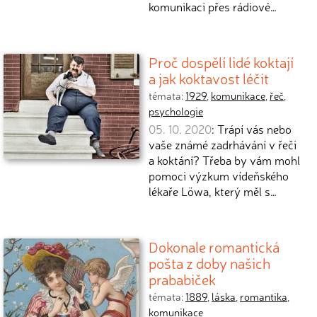
komunikaci přes rádiové…
Proč dospělí lidé koktají
a jak koktavost léčit
témata:
1929
,
komunikace
,
řeč
,
psychologie
05. 10. 2020
: Trápí vás nebo
vaše známé zadrhávání v řeči
a koktání? Třeba by vám mohl
pomoci výzkum vídeňského
lékaře Löwa, který měl s…
Dokonale romantická
pošta z doby našich
prababiček
témata:
1889
,
láska
,
romantika
,
komunikace