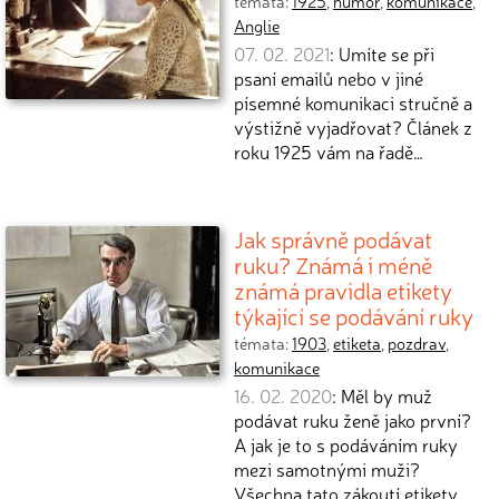
témata:
1925
,
humor
,
komunikace
,
Anglie
07. 02. 2021
: Umíte se při
psaní emailů nebo v jiné
písemné komunikaci stručně a
výstižně vyjadřovat? Článek z
roku 1925 vám na řadě…
Jak správně podávat
ruku? Známá i méně
známá pravidla etikety
týkající se podávání ruky
témata:
1903
,
etiketa
,
pozdrav
,
komunikace
16. 02. 2020
: Měl by muž
podávat ruku ženě jako první?
A jak je to s podáváním ruky
mezi samotnými muži?
Všechna tato zákoutí etikety…