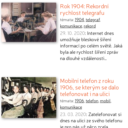
Rok 1904: Rekordní
rychlost telegrafu
témata:
1904
,
telegraf
,
komunikace
,
rekord
29. 10. 2020
: Internet dnes
umožňuje bleskové šíření
informací po celém světě. Jaká
byla ale rychlost šíření zpráv
na dlouhé vzdálenosti…
Mobilní telefon z roku
1906, se kterým se dalo
telefonovat i na ulici
témata:
1906
,
telefon
,
mobil
,
komunikace
23. 03. 2020
: Zatelefonovat si
dnes na ulici ze svého telefonu
je pro nás už něco zcela