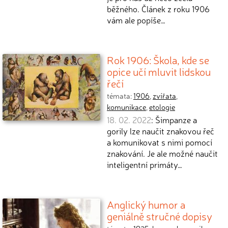
běžného. Článek z roku 1906
vám ale popíše…
Rok 1906: Škola, kde se
opice učí mluvit lidskou
řečí
témata:
1906
,
zvířata
,
komunikace
,
etologie
18. 02. 2022
: Šimpanze a
gorily lze naučit znakovou řeč
a komunikovat s nimi pomocí
znakování. Je ale možné naučit
inteligentní primáty…
Anglický humor a
geniálně stručné dopisy