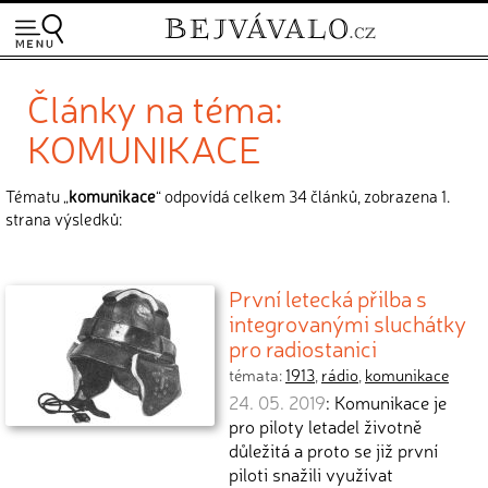
Články na téma:
KOMUNIKACE
Tématu „
komunikace
“ odpovídá celkem 34 článků, zobrazena 1.
strana výsledků:
První letecká přilba s
integrovanými sluchátky
pro radiostanici
témata:
1913
,
rádio
,
komunikace
24. 05. 2019
: Komunikace je
pro piloty letadel životně
důležitá a proto se již první
piloti snažili využívat