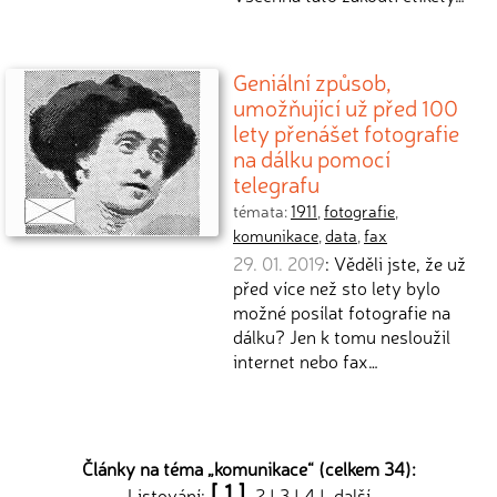
Geniální způsob,
umožňující už před 100
lety přenášet fotografie
na dálku pomocí
telegrafu
témata:
1911
,
fotografie
,
komunikace
,
data
,
fax
29. 01. 2019
: Věděli jste, že už
před více než sto lety bylo
možné posílat fotografie na
dálku? Jen k tomu nesloužil
internet nebo fax…
Články na téma „
komunikace
“ (celkem 34):
[ 1 ]
Listování:
2
|
3
|
4
|
další