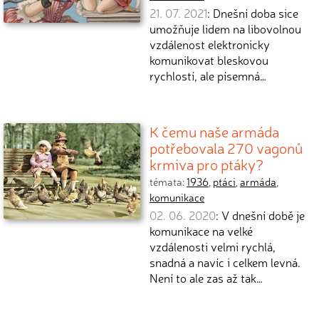
21. 07. 2021
: Dnešní doba sice
umožňuje lidem na libovolnou
vzdálenost elektronicky
komunikovat bleskovou
rychlostí, ale písemná…
K čemu naše armáda
potřebovala 270 vagonů
krmiva pro ptáky?
témata:
1936
,
ptáci
,
armáda
,
komunikace
02. 06. 2020
: V dnešní době je
komunikace na velké
vzdálenosti velmi rychlá,
snadná a navíc i celkem levná.
Není to ale zas až tak…