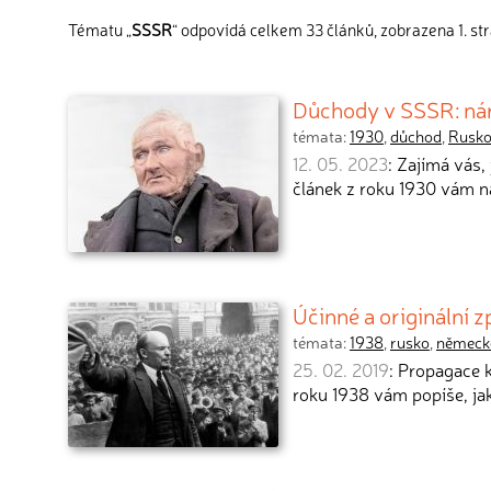
Tématu „
SSSR
“ odpovídá celkem 33 článků, zobrazena 1. st
Důchody v SSSR: nárok
témata:
1930
,
důchod
,
Rusk
12. 05. 2023
: Zajímá vás
článek z roku 1930 vám n
Účinné a originální
témata:
1938
,
rusko
,
německ
25. 02. 2019
: Propagace 
roku 1938 vám popíše, ja