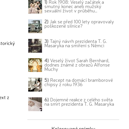
1)
Rok 1908: Veselý začátek a
smutný konec aneb mužský
sexuální život v průběhu…
2)
Jak se před 100 lety opravovaly
poškozené silnice?
3)
Tajný návrh prezidenta T. G.
storický
Masaryka na smíření s Němci
4)
Veselý život Sarah Bernhard,
dodnes známé z obrazů Alfonse
Muchy
5)
Recept na domácí bramborové
chipsy z roku 1936
ext z
6)
Dojemné reakce z celého světa
na smrt prezidenta T. G. Masaryka
Kolorované snímky