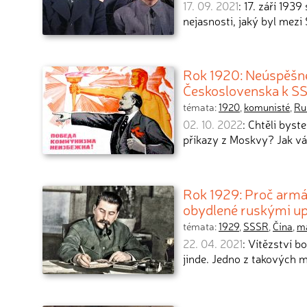
17. 09. 2021
: 17. září 193
nejasnosti, jaký byl mez
Rok 1920: Neúspěšné 
Československa k S
témata:
1920
,
komunisté
,
Ru
02. 10. 2022
: Chtěli byst
příkazy z Moskvy? Jak v
Rok 1929: Proč armá
obydlené ruskými up
témata:
1929
,
SSSR
,
Čína
,
m
22. 04. 2021
: Vítězství 
jinde. Jedno z takových m