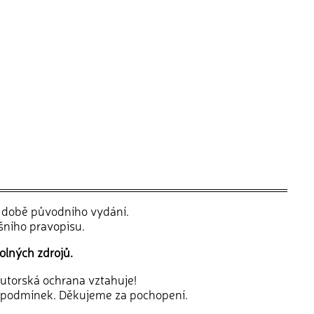
v době původního vydání.
šního pravopisu.
olných zdrojů.
 autorská ochrana vztahuje!
 podmínek. Děkujeme za pochopení.