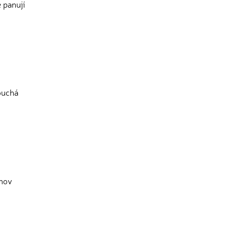
e panují
louchá
omov