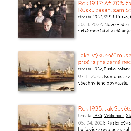
Rok 1937: Až 70% žá
Rusku zasáhl sám St
témata:
1937
,
SSSR
,
Rusko
,
30. 11. 2022
: Nové vedení
velké množství vzdělaných
Jaké „výkupné“ musel
proč je jiné země ne
témata:
1932
,
Rusko
,
bolševi
07. 11. 2023
: Komunisté z 
všechny jeho obyvatele. P
Rok 1935: Jak Sověts
témata:
1935
,
Velikonoce
,
S
05. 04. 2021
: Rusko býva
bolševické revoluce se ale