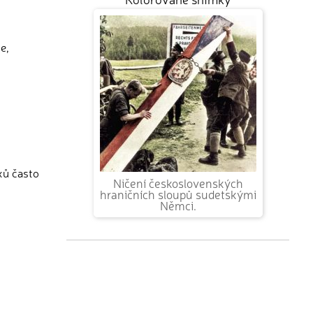
e,
xů často
Ničení československých
hraničních sloupů sudetskými
Němci.