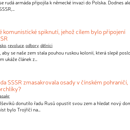
9 se rudá armáda připojila k německé invazi do Polska. Dodnes al
i SSSR,…
komunistické spiknutí, jehož cílem bylo připojení
SSR
sko
,
revoluce
,
odbory
,
dělníci
e, aby se naše zem stala pouhou ruskou kolonií, která slepě pos
ám ukáže článek z…
da SSSR zmasakrovala osady v čínském pohraničí,
rchlíky?
asakr
bolševiků donutilo řadu Rusů opustit svou zem a hledat nový d
íst bylo Trojříčí na…