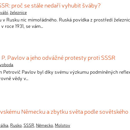
SR: proč se stále nedaří vyhubit šváby?
vábi
,
železnice
ou v Rusku nic mimořádného. Ruská povídka z prostředí železnic
 v roce 1931, se vám…
. P. Pavlov a jeho odvážné protesty proti SSSR
voboda
van Petrovič Pavlov byl díky svému výzkumu podmíněných refle
rovně vědy v…
ovskému Německu a zbytku světa podle sovětského
válka
,
Rusko
,
SSSR
,
Německo
,
Molotov