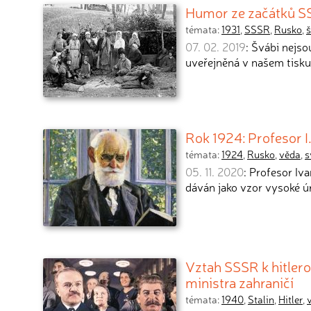
Humor ze začátků SS
témata:
1931
,
SSSR
,
Rusko
,
š
07. 02. 2019
: Švábi nejs
uveřejněná v našem tisku
Rok 1924: Profesor I
témata:
1924
,
Rusko
,
věda
,
s
05. 11. 2020
: Profesor I
dáván jako vzor vysoké ú
Vztah SSSR k hitler
ministra zahraničí
témata:
1940
,
Stalin
,
Hitler
,