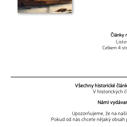
Články 
Listo
Celkem 4 st
Všechny historické člán
V historických 
Námi vydávané
Upozorňujeme, že na naši d
Pokud od nás chcete nějaký obsah p