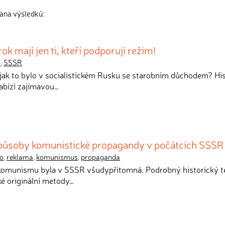
rana výsledků:
 mají jen ti, kteří podporují režim!
o
,
SSSR
, jak to bylo v socialistickém Rusku se starobním důchodem? Hi
abízí zajímavou…
 způsoby komunistické propagandy v počátcích SSSR
o
,
reklama
,
komunismus
,
propaganda
komunismu byla v SSSR všudypřítomná. Podrobný historický t
ké originální metody…