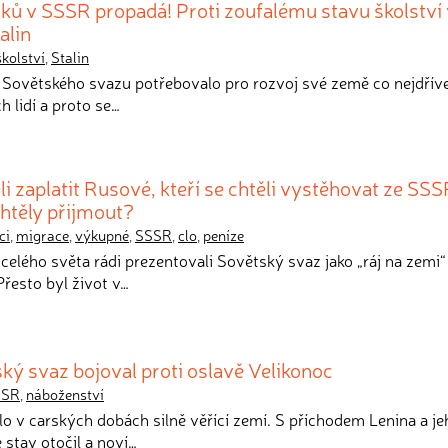
ků v SSSR propadá! Proti zoufalému stavu školství 
alin
školství
,
Stalin
 Sovětského svazu potřebovalo pro rozvoj své země co nejdříve
 lidí a proto se…
i zaplatit Rusové, kteří se chtěli vystěhovat ze SS
chtěly přijmout?
ci
,
migrace
,
výkupné
,
SSSR
,
clo
,
peníze
celého světa rádi prezentovali Sovětský svaz jako „ráj na zemi“
řesto byl život v…
ký svaz bojoval proti oslavě Velikonoc
SSR
,
náboženství
lo v carských dobách silně věřící zemí. S příchodem Lenina a je
 stav otočil a noví…