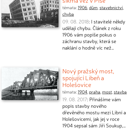
šikmá věž v Pise
témata:
1906
,
dům
,
stavebnictví
,
chyba
09. 08. 2018
: I stavitelé někdy
udělají chybu. Článek z roku
1906 vám popíše pokus o
záchranu stavby, která se
naklání o hodně víc než…
Nový pražský most,
spojující Libeň a
Holešovice
témata:
1904
,
praha
,
most
,
stavba
19. 08. 2017
: Přinášíme vám
popis stavby nového
dřevěného mostu mezi Libní a
Holešovicemi, jak jej v roce
1904 sepsal sám Jiři Soukup,…