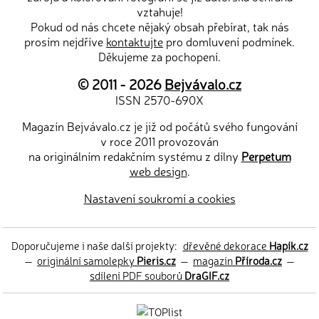
vztahuje!
Pokud od nás chcete nějaký obsah přebírat, tak nás
prosím nejdříve
kontaktujte
pro domluvení podmínek.
Děkujeme za pochopení.
© 2011 - 2026
Bejvávalo.cz
ISSN 2570-690X
Magazín Bejvávalo.cz je již od počátů svého fungování
v roce 2011 provozován
na originálním redakčním systému z dílny
Perpetum
web design
.
Nastavení soukromí a cookies
Doporučujeme i naše další projekty:
dřevěné dekorace
Hapík.cz
—
originální samolepky
Pieris.cz
—
magazín
Příroda.cz
—
sdílení PDF souborů
DraGIF.cz