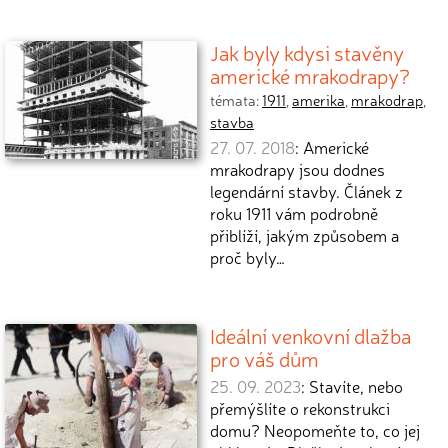
Jak byly kdysi stavěny
americké mrakodrapy?
témata:
1911
,
amerika
,
mrakodrap
,
stavba
27. 07. 2018
: Americké
mrakodrapy jsou dodnes
legendární stavby. Článek z
roku 1911 vám podrobně
přiblíží, jakým způsobem a
proč byly…
Ideální venkovní dlažba
pro váš dům
25. 09. 2023
: Stavíte, nebo
přemýšlíte o rekonstrukci
domu? Neopomeňte to, co jej