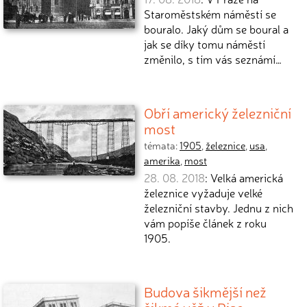
Staroměstském náměstí se
bouralo. Jaký dům se boural a
jak se díky tomu náměstí
změnilo, s tím vás seznámí…
Obří americký železniční
most
témata:
1905
,
železnice
,
usa
,
amerika
,
most
28. 08. 2018
: Velká americká
železnice vyžaduje velké
železniční stavby. Jednu z nich
vám popíše článek z roku
1905.
Budova šikmější než