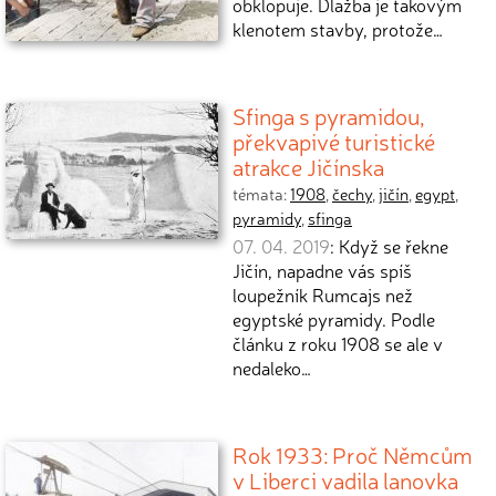
obklopuje. Dlažba je takovým
klenotem stavby, protože…
Sfinga s pyramidou,
překvapivé turistické
atrakce Jičínska
témata:
1908
,
čechy
,
jičín
,
egypt
,
pyramidy
,
sfinga
07. 04. 2019
: Když se řekne
Jičín, napadne vás spíš
loupežník Rumcajs než
egyptské pyramidy. Podle
článku z roku 1908 se ale v
nedaleko…
Rok 1933: Proč Němcům
v Liberci vadila lanovka