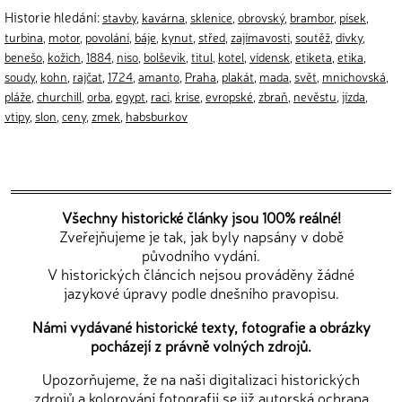
Historie hledání:
stavby
,
kavárna
,
sklenice
,
obrovský
,
brambor
,
písek
,
turbina
,
motor
,
povolání
,
báje
,
kynut
,
střed
,
zajímavosti
,
soutěž
,
dívky
,
benešo
,
kožich
,
1884
,
niso
,
bolševik
,
titul
,
kotel
,
vídensk
,
etiketa
,
etika
,
soudy
,
kohn
,
rajčat
,
1724
,
amanto
,
Praha
,
plakát
,
mada
,
svět
,
mnichovská
,
pláže
,
churchill
,
orba
,
egypt
,
raci
,
krise
,
evropské
,
zbraň
,
nevěstu
,
jízda
,
vtipy
,
slon
,
ceny
,
zmek
,
habsburkov
Všechny historické články jsou 100% reálné!
Zveřejňujeme je tak, jak byly napsány v době
původního vydání.
V historických článcích nejsou prováděny žádné
jazykové úpravy podle dnešního pravopisu.
Námi vydávané historické texty, fotografie a obrázky
pocházejí z právně volných zdrojů.
Upozorňujeme, že na naši digitalizaci historických
zdrojů a kolorování fotografií se již autorská ochrana