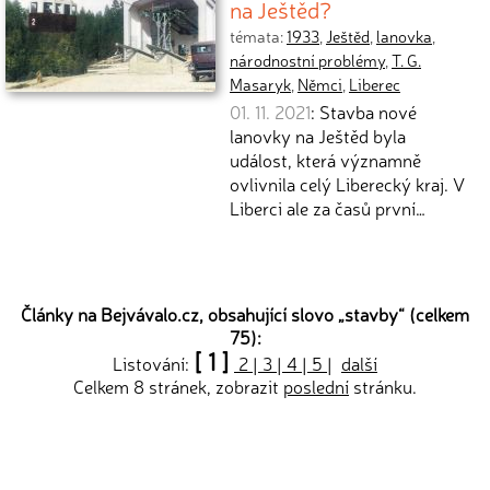
na Ještěd?
témata:
1933
,
Ještěd
,
lanovka
,
národnostní problémy
,
T. G.
Masaryk
,
Němci
,
Liberec
01. 11. 2021
: Stavba nové
lanovky na Ještěd byla
událost, která významně
ovlivnila celý Liberecký kraj. V
Liberci ale za časů první…
Články na Bejvávalo.cz, obsahující slovo „
stavby
“ (celkem
75):
[ 1 ]
Listování:
2
|
3
|
4
|
5
|
další
Celkem 8 stránek, zobrazit
poslední
stránku.