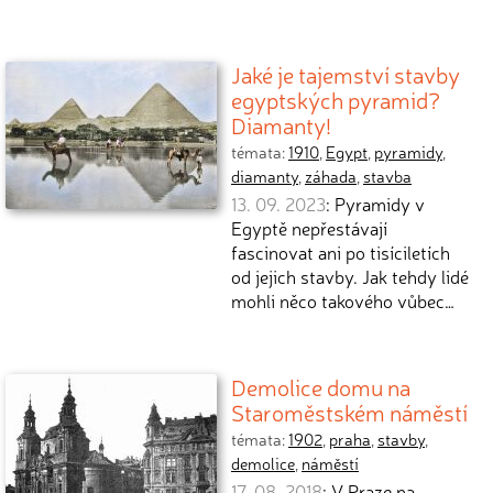
Jaké je tajemství stavby
egyptských pyramid?
Diamanty!
témata:
1910
,
Egypt
,
pyramidy
,
diamanty
,
záhada
,
stavba
13. 09. 2023
: Pyramidy v
Egyptě nepřestávají
fascinovat ani po tisíciletích
od jejich stavby. Jak tehdy lidé
mohli něco takového vůbec…
Demolice domu na
Staroměstském náměstí
témata:
1902
,
praha
,
stavby
,
demolice
,
náměstí
17. 08. 2018
: V Praze na