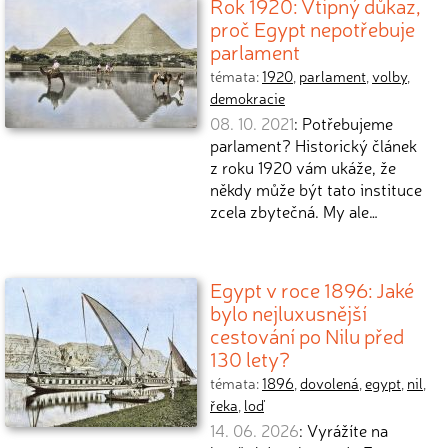
Rok 1920: Vtipný důkaz,
proč Egypt nepotřebuje
parlament
témata:
1920
,
parlament
,
volby
,
demokracie
08. 10. 2021
: Potřebujeme
parlament? Historický článek
z roku 1920 vám ukáže, že
někdy může být tato instituce
zcela zbytečná. My ale…
Egypt v roce 1896: Jaké
bylo nejluxusnější
cestování po Nilu před
130 lety?
témata:
1896
,
dovolená
,
egypt
,
nil
,
řeka
,
loď
14. 06. 2026
: Vyrážíte na