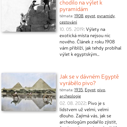
chodilo na výlet k
pyramidám
témata:
1908
,
egypt
,
pyramidy
,
cestování
10. 05. 2019
: Výlety na
exotická místa nejsou nic
nového. Článek z roku 1908
vám přiblíží, jak tehdy probíhal
výlet k egyptským…
Jak se v dávném Egyptě
vyrábělo pivo?
témata:
1935
,
Egypt
,
pivo
,
archeologie
02. 08. 2022
: Pivo je s
lidstvem už velmi, velmi
dlouho. Zajímá vás, jak se
archeologům podařilo zjistit,