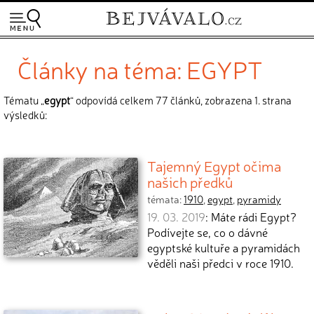
Články na téma: EGYPT
Tématu „
egypt
“ odpovídá celkem 77 článků, zobrazena 1. strana
výsledků:
Tajemný Egypt očima
našich předků
témata:
1910
,
egypt
,
pyramidy
19. 03. 2019
: Máte rádi Egypt?
Podívejte se, co o dávné
egyptské kultuře a pyramidách
věděli naši předci v roce 1910.