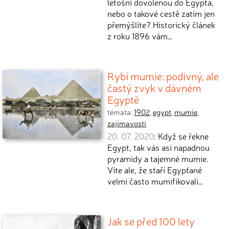
letošní dovolenou do Egypta,
nebo o takové cestě zatím jen
přemýšlíte? Historický článek
z roku 1896 vám…
Rybí mumie: podivný, ale
častý zvyk v dávném
Egyptě
témata:
1902
,
egypt
,
mumie
,
zajímavosti
20. 07. 2020
: Když se řekne
Egypt, tak vás asi napadnou
pyramidy a tajemné mumie.
Víte ale, že staří Egypťané
velmi často mumifikovali…
Jak se před 100 lety