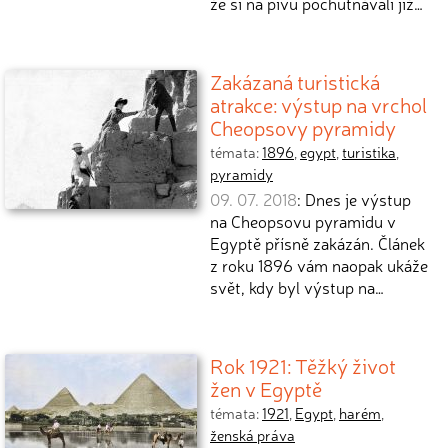
že si na pivu pochutnávali již…
Zakázaná turistická
atrakce: výstup na vrchol
Cheopsovy pyramidy
témata:
1896
,
egypt
,
turistika
,
pyramidy
09. 07. 2018
: Dnes je výstup
na Cheopsovu pyramidu v
Egyptě přísně zakázán. Článek
z roku 1896 vám naopak ukáže
svět, kdy byl výstup na…
Rok 1921: Těžký život
žen v Egyptě
témata:
1921
,
Egypt
,
harém
,
ženská práva