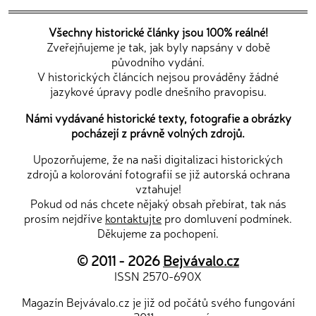
Všechny historické články jsou 100% reálné!
Zveřejňujeme je tak, jak byly napsány v době
původního vydání.
V historických článcích nejsou prováděny žádné
jazykové úpravy podle dnešního pravopisu.
Námi vydávané historické texty, fotografie a obrázky
pocházejí z právně volných zdrojů.
Upozorňujeme, že na naši digitalizaci historických
zdrojů a kolorování fotografií se již autorská ochrana
vztahuje!
Pokud od nás chcete nějaký obsah přebírat, tak nás
prosím nejdříve
kontaktujte
pro domluvení podmínek.
Děkujeme za pochopení.
© 2011 - 2026
Bejvávalo.cz
ISSN 2570-690X
Magazín Bejvávalo.cz je již od počátů svého fungování