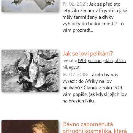
19. 02. 2021
: Jak se před sto
lety žilo ženám v Egyptě a jaké
měly tamní ženy a dívky
vyhlídky do budoucnosti? To
vám prozradí…
Jak se loví pelikáni?
témata:
1901
,
pelikán
,
ptáci
,
afrika
,
nil
,
egypt
16. 07. 2018
: Lákalo by vás
vyrazit do Afriky na lov
pelikánů? Článek z roku 1901
vám popíše, jak kdysi jejich lov
na březích Nilu…
Dávno zapomenutá
přírodní kosmetika, která