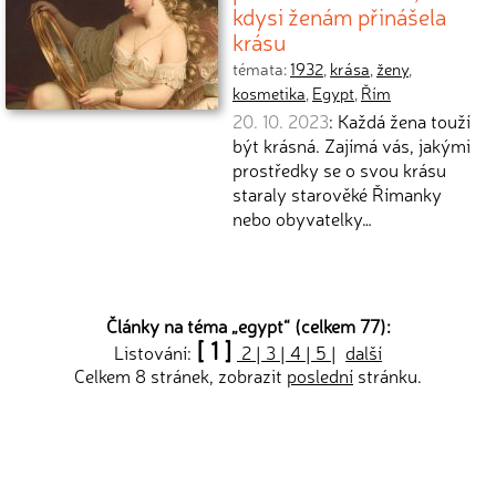
kdysi ženám přinášela
krásu
témata:
1932
,
krása
,
ženy
,
kosmetika
,
Egypt
,
Řím
20. 10. 2023
: Každá žena touží
být krásná. Zajímá vás, jakými
prostředky se o svou krásu
staraly starověké Římanky
nebo obyvatelky…
Články na téma „
egypt
“ (celkem 77):
[ 1 ]
Listování:
2
|
3
|
4
|
5
|
další
Celkem 8 stránek, zobrazit
poslední
stránku.