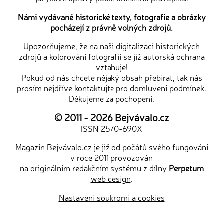
Námi vydávané historické texty, fotografie a obrázky
pocházejí z právně volných zdrojů.
Upozorňujeme, že na naši digitalizaci historických
zdrojů a kolorování fotografií se již autorská ochrana
vztahuje!
Pokud od nás chcete nějaký obsah přebírat, tak nás
prosím nejdříve
kontaktujte
pro domluvení podmínek.
Děkujeme za pochopení.
© 2011 - 2026
Bejvávalo.cz
ISSN 2570-690X
Magazín Bejvávalo.cz je již od počátů svého fungování
v roce 2011 provozován
na originálním redakčním systému z dílny
Perpetum
web design
.
Nastavení soukromí a cookies