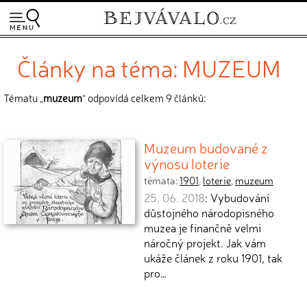
Články na téma: MUZEUM
Tématu „
muzeum
“ odpovídá celkem 9 článků:
Muzeum budované z
výnosu loterie
témata:
1901
,
loterie
,
muzeum
25. 06. 2018
: Vybudování
důstojného národopisného
muzea je finančně velmi
náročný projekt. Jak vám
ukáže článek z roku 1901, tak
pro…