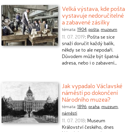
Velká výstava, kde pošta
vystavuje nedoručitelné
a zabavené zásilky
témata:
1904
,
pošta
,
muzeum
11. 07. 2019
: Pošta se sice
snaží doručit každý balík,
někdy se to ale nepodaří.
Důvodem může být špatná
adresa, nebo i o zabavení…
Jak vypadalo Václavské
náměstí po dokončení
Národního muzea?
témata:
1896
,
praha
,
muzeum
,
náměstí
11. 07. 2018
: Museum
Království českého, dnes