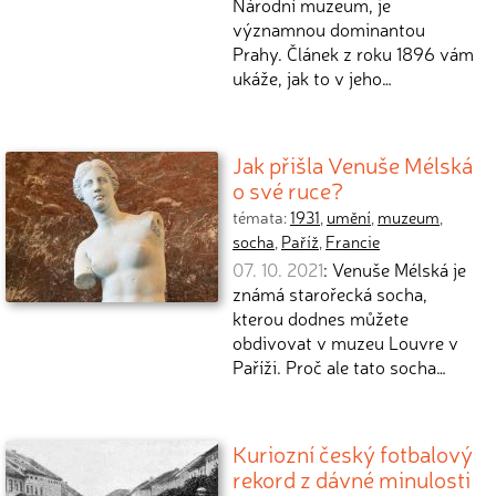
Národní muzeum, je
významnou dominantou
Prahy. Článek z roku 1896 vám
ukáže, jak to v jeho…
Jak přišla Venuše Mélská
o své ruce?
témata:
1931
,
umění
,
muzeum
,
socha
,
Paříž
,
Francie
07. 10. 2021
: Venuše Mélská je
známá starořecká socha,
kterou dodnes můžete
obdivovat v muzeu Louvre v
Paříži. Proč ale tato socha…
Kuriozní český fotbalový
rekord z dávné minulosti