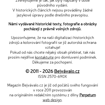
Zveřejňujeme je tak, jak byly napsány v době
původního vydání.
V historických článcích nejsou prováděny žádné
jazykové úpravy podle dnešního pravopisu.
Námi vydávané historické texty, fotografie a obrázky
pocházejí z právně volných zdrojů.
Upozorňujeme, že na naši digitalizaci historických
zdrojů a kolorování fotografií se již autorská ochrana
vztahuje!
Pokud od nás chcete nějaký obsah přebírat, tak nás
prosím nejdříve
kontaktujte
pro domluvení podmínek.
Děkujeme za pochopení.
© 2011 - 2026
Bejvávalo.cz
ISSN 2570-690X
Magazín Bejvávalo.cz je již od počátů svého fungování
v roce 2011 provozován
na originálním redakčním systému z dílny
Perpetum
web design
.