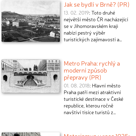
Jak se bydlí v Brně? (PR)
13. 02. 2019
: Toto druhé
největší město ČR nacházející
se v Jihomoravském kraji
nabízí pestrý výběr
turistických zajímavostí a…
Metro Praha: rychlý a
moderní způsob
přepravy (PR)
01. 08. 2018
: Hlavní město
Praha patří mezi atraktivní
turistické destinace v České
republice, kterou ročně
navštíví tisíce turistů z…
Motorismus v roce 1925: