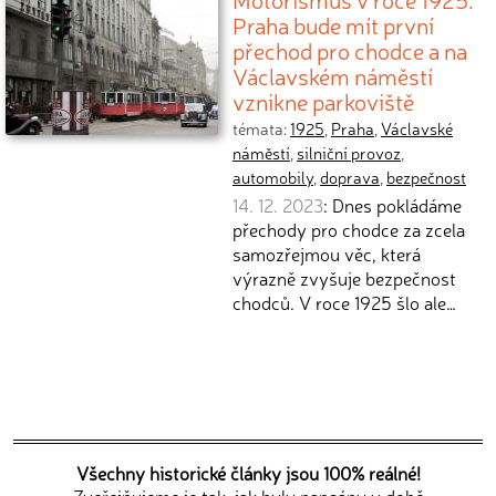
Praha bude mít první
přechod pro chodce a na
Václavském náměstí
vznikne parkoviště
témata:
1925
,
Praha
,
Václavské
náměstí
,
silniční provoz
,
automobily
,
doprava
,
bezpečnost
14. 12. 2023
: Dnes pokládáme
přechody pro chodce za zcela
samozřejmou věc, která
výrazně zvyšuje bezpečnost
chodců. V roce 1925 šlo ale…
Všechny historické články jsou 100% reálné!