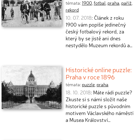
témata:
1900
,
fotbal
,
praha
,
paříž
,
rekord
10. 07. 2018
: Článek z roku
1900 vám popíše jedinečný
český fotbalový rekord, za
který by se jistě ani dnes
nestydělo Muzeum rekordů a…
Historické online puzzle:
Praha v roce 1896
témata:
puzzle
,
praha
18. 10. 2018
: Máte rádi puzzle?
Zkuste si s námi složit naše
historické puzzle s původním
motivem Václavského náměstí
a Musea Království…