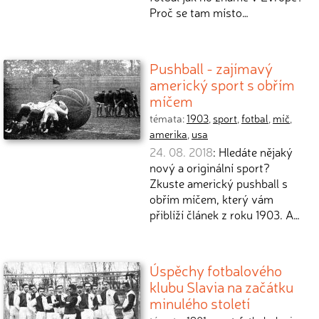
Proč se tam místo…
Pushball - zajímavý
americký sport s obřím
míčem
témata:
1903
,
sport
,
fotbal
,
míč
,
amerika
,
usa
24. 08. 2018
: Hledáte nějaký
nový a originální sport?
Zkuste americký pushball s
obřím míčem, který vám
přiblíží článek z roku 1903. A…
Úspěchy fotbalového
klubu Slavia na začátku
minulého století