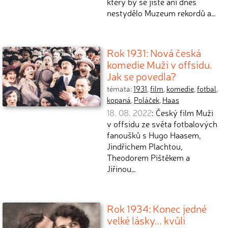
který by se jistě ani dnes
nestydělo Muzeum rekordů a…
Rok 1931: Nová česká
komedie Muži v offsidu.
Jak se povedla?
témata:
1931
,
film
,
komedie
,
fotbal
,
kopaná
,
Poláček
,
Haas
18. 08. 2022
: Český film Muži
v offsidu ze světa fotbalových
fanoušků s Hugo Haasem,
Jindřichem Plachtou,
Theodorem Pištěkem a
Jiřinou…
Rok 1934: Konec jedné
velké lásky... kvůli