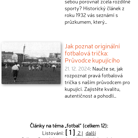
sebou porovnat zcela rozdílné
sporty? Historický článek z
roku 1932 vás seznámí s
průzkumem, který…
Jak poznat originální
fotbalová trička:
Průvodce kupujícího
21. 12. 2024
: Naučte se, jak
rozpoznat pravá fotbalová
trička s naším průvodcem pro
kupující. Zajistěte kvalitu,
autentičnost a pohodlí…
Články na téma „
fotbal
“ (celkem 12):
[ 1 ]
Listování:
2
|
další