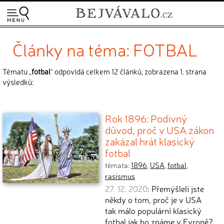
Články na téma: FOTBAL
Tématu „
fotbal
“ odpovídá celkem 12 článků, zobrazena 1. strana
výsledků:
Rok 1896: Podivný
důvod, proč v USA zákon
zakázal hrát klasický
fotbal
témata:
1896
,
USA
,
fotbal
,
rasismus
27. 12. 2020
: Přemýšleli jste
někdy o tom, proč je v USA
tak málo populární klasický
fotbal jak ho známe v Evropě?