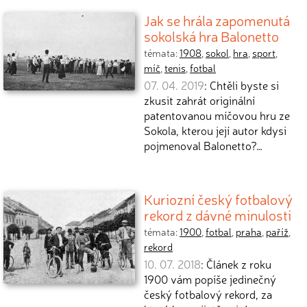
Jak se hrála zapomenutá
sokolská hra Balonetto
témata:
1908
,
sokol
,
hra
,
sport
,
míč
,
tenis
,
fotbal
07. 04. 2019
: Chtěli byste si
zkusit zahrát originální
patentovanou míčovou hru ze
Sokola, kterou její autor kdysi
pojmenoval Balonetto?…
Kuriozní český fotbalový
rekord z dávné minulosti
témata:
1900
,
fotbal
,
praha
,
paříž
,
rekord
10. 07. 2018
: Článek z roku
1900 vám popíše jedinečný
český fotbalový rekord, za