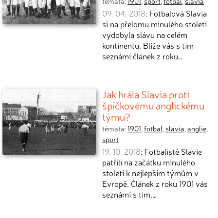
témata:
1901
,
sport
,
fotbal
,
slavia
09. 04. 2018
: Fotbalová Slavia
si na přelomu minulého století
vydobyla slávu na celém
kontinentu. Blíže vás s tím
seznámí článek z roku…
Jak hrála Slavia proti
špičkovému anglickému
týmu?
témata:
1901
,
fotbal
,
slavia
,
anglie
,
sport
19. 10. 2018
: Fotbalisté Slavie
patřili na začátku minulého
století k nejlepším týmům v
Evropě. Článek z roku 1901 vás
seznámí s tím,…