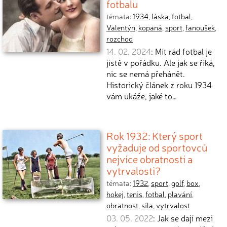
fotbalu
témata:
1934
,
láska
,
fotbal
,
Valentýn
,
kopaná
,
sport
,
fanoušek
,
rozchod
14. 02. 2024
: Mít rád fotbal je
jistě v pořádku. Ale jak se říká,
nic se nemá přehánět.
Historický článek z roku 1934
vám ukáže, jaké to…
Rok 1932: Který sport
vyžaduje od sportovců
nejvíce obratnosti a
vytrvalosti?
témata:
1932
,
sport
,
golf
,
box
,
hokej
,
tenis
,
fotbal
,
plavání
,
obratnost
,
síla
,
vytrvalost
03. 05. 2022
: Jak se dají mezi