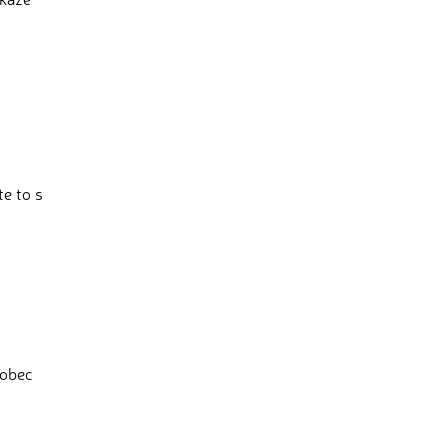
te to s
 obec