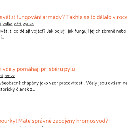
větlit fungování armády? Takhle se to dělalo v roc
i
,
válka
,
děti
,
výuka
světlit, co dělají vojáci? Jak bojují, jak fungují jejich zbraně nebo
í…
i včely pomáhají při sběru pylu
ní
,
hmyz
 všeobecně chápány jako vzor pracovitosti. Včely jsou ovšem 
istorický článek z…
 bouřky! Máte správně zapojený hromosvod?