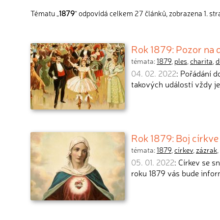
Tématu „
1879
“ odpovídá celkem 27 článků, zobrazena 1. str
Rok 1879: Pozor na 
témata:
1879
,
ples
,
charita
,
d
04. 02. 2022
: Pořádání d
takových událostí vždy j
Rok 1879: Boj církv
témata:
1879
,
církev
,
zázrak
,
05. 01. 2022
: Církev se s
roku 1879 vás bude info