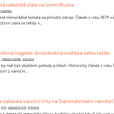
tá naleziště zlata na území Ruska
hudoba
emě mimořádně bohatá na přírodní zdroje. Článek z roku 1879 
ožství zlata se tehdy v…
odinná tragédie: dvojnásobná vražda a sebevražda
a
,
sebevražda
,
vánoce
s by měl být obdobím pohody a štěstí. Historický článek z roku
ostí z vánoční…
a zakázala vánoční trhy na Staroměstském náměstí
,
trh
,
vánoční trh
,
tržnice
m k dokonalé atmosféře Vánoc tradiční vánoční trhy? Jak vám 