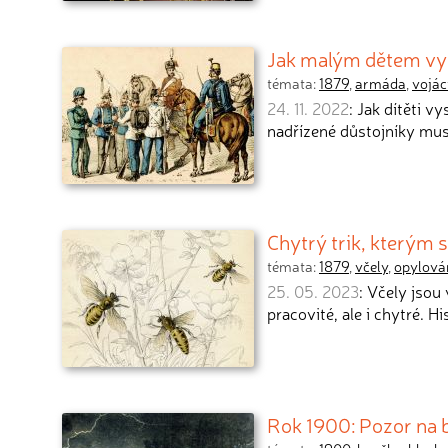
Jak malým dětem vys
témata:
1879
,
armáda
,
vojác
24. 11. 2022
: Jak dítěti vy
nadřízené důstojníky mus
Chytrý trik, kterým s
témata:
1879
,
včely
,
opylová
25. 05. 2023
: Včely jsou
pracovité, ale i chytré. H
Rok 1900: Pozor na