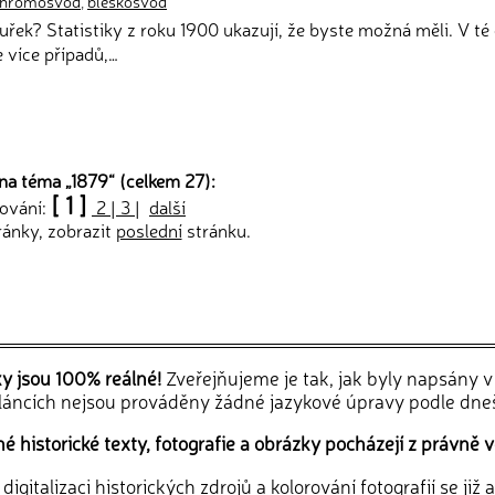
hromosvod
,
bleskosvod
ouřek? Statistiky z roku 1900 ukazují, že byste možná měli. V té
e více případů,…
na téma „
1879
“ (celkem 27):
[ 1 ]
tování:
2
|
3
|
další
ránky, zobrazit
poslední
stránku.
ky jsou 100% reálné!
Zveřejňujeme je tak, jak byly napsány 
článcích nejsou prováděny žádné jazykové úpravy podle dne
 historické texty, fotografie a obrázky pocházejí z právně v
igitalizaci historických zdrojů a kolorování fotografií se již