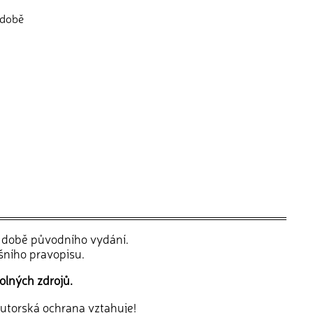
 době
v době původního vydání.
šního pravopisu.
olných zdrojů.
 autorská ochrana vztahuje!