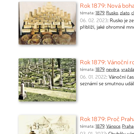
Rok 1879: Nová boha
témata:
1879
,
Rusko
,
zlato
,
c
06. 02. 2023
: Rusko je z
přiblíží, jaké ohromné mn
Rok 1879: Vánoční r
témata:
1879
,
nevěra
,
vražd
06. 01. 2022
: Vánoční ča
seznámí se smutnou udál
Rok 1879: Proč Prah
témata:
1879
,
Vánoce
,
Praha
03. 01. 2022
: Chyběly vá