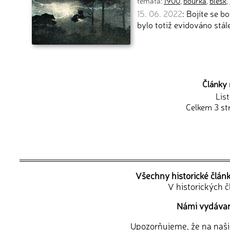
témata:
1900
,
bouřka
,
blesk
,
15. 06. 2022
: Bojíte se b
bylo totiž evidováno stál
Články 
Lis
Celkem 3 st
Všechny historické člán
V historických 
Námi vydávané
Upozorňujeme, že na naši d