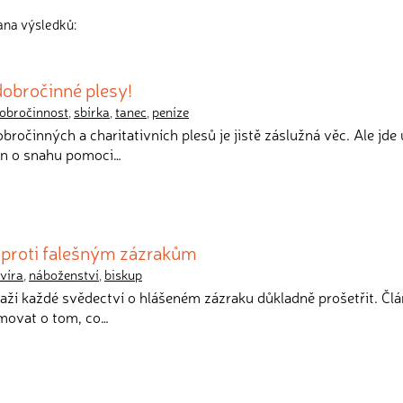
ana výsledků:
dobročinné plesy!
obročinnost
,
sbírka
,
tanec
,
peníze
obročinných a charitativních plesů je jistě záslužná věc. Ale jde 
en o snahu pomoci…
e proti falešným zázrakům
víra
,
náboženství
,
biskup
naží každé svědectví o hlášeném zázraku důkladně prošetřit. Člá
rmovat o tom, co…