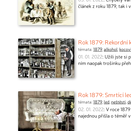
článek z roku 1879, tak i 
Rok 1879: Rekordní k
témata:
1879
,
alkohol
,
kocov
01. 01. 2022
: Užili jste s
ním naopak trošinku přeh
Rok 1879: Smrtící led
témata:
1879
,
led
,
neštěstí
,
dě
02. 01. 2022
: V roce 1879
najednou přišla o téměř 