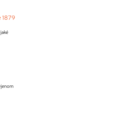
e 1879
 jaké
nejenom