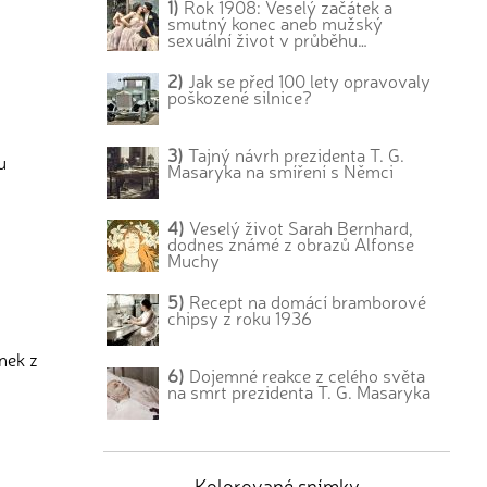
1)
Rok 1908: Veselý začátek a
smutný konec aneb mužský
sexuální život v průběhu…
2)
Jak se před 100 lety opravovaly
poškozené silnice?
3)
Tajný návrh prezidenta T. G.
u
Masaryka na smíření s Němci
4)
Veselý život Sarah Bernhard,
dodnes známé z obrazů Alfonse
Muchy
5)
Recept na domácí bramborové
chipsy z roku 1936
nek z
6)
Dojemné reakce z celého světa
na smrt prezidenta T. G. Masaryka
Kolorované snímky