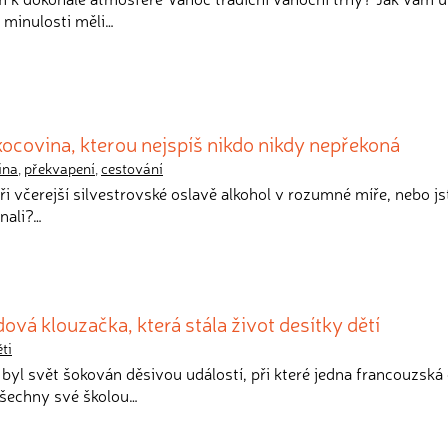
v minulosti měli…
ocovina, kterou nejspíš nikdo nikdy nepřekoná
ina
,
překvapení
,
cestování
i při včerejší silvestrovské oslavě alkohol v rozumné míře, nebo js
nali?…
ová klouzačka, která stála život desítky dětí
ti
 byl svět šokován děsivou událostí, při které jedna francouzská
všechny své školou…