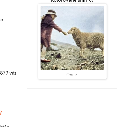
vám
 1879 vás
Ovce.
?
ukáže