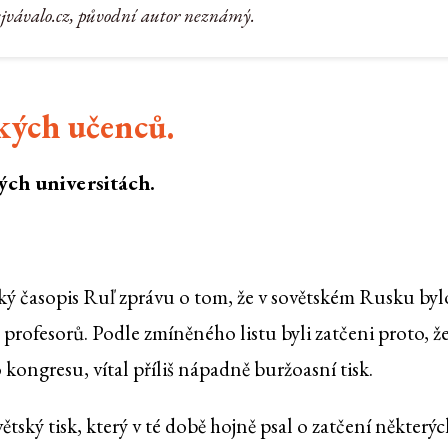
ejvávalo.cz, původní autor neznámý.
kých učenců.
ých universitách.
ký časopis Ruľ zprávu o tom, že v sovětském Rusku byl
profesorů. Podle zmíněného listu byli zatčeni proto, že 
o kongresu, vítal příliš nápadně buržoasní tisk.
tský tisk, který v té době hojně psal o zatčení některýc