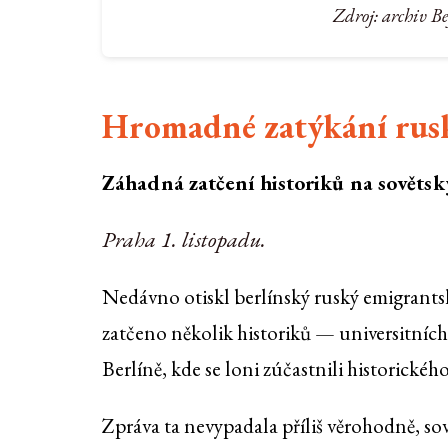
Zdroj: archiv B
Hromadné zatýkání rus
Záhadná zatčení historiků na sovětsk
Praha 1. listopadu.
Nedávno otiskl berlínský ruský emigrants
zatčeno několik historiků — universitních 
Berlíně, kde se loni zúčastnili historickéh
Zpráva ta nevypadala příliš věrohodně, sově