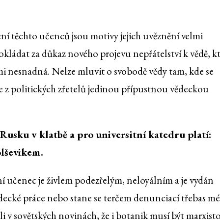
ní těchto učenců jsou motivy jejich uvěznění velmi
kládat za důkaz nového projevu nepřátelství k vědě, k
i nesnadná. Nelze mluvit o svobodě vědy tam, kde se
 z politických zřetelů jedinou přípustnou vědeckou
Rusku v klatbě a pro universitní katedru platí:
olševikem.
vní učenec je živlem podezřelým, neloyálním a je vydán
ědecké práce nebo stane se terčem denunciací třebas m
li v sovětských novinách, že i botanik musí být marxist