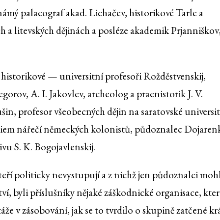
námý palaeograf akad. Lichačev, historikové Tarle a
h a litevských dějinách a posléze akademik Prjanniškov
historikové — universitní profesoři Rožděstvenskij,
orov, A. I. Jakovlev, archeolog a praenistorik J. V.
šin, profesor všeobecných dějin na saratovské universit
tudiem nářečí německých kolonistů, půdoznalec Dojaren
ivu S. K. Bogojavlenskij.
teří politicky nevystupují a z nichž jen půdoznalci mohl
, byli příslušníky nějaké záškodnické organisace, kter
že v zásobování, jak se to tvrdilo o skupině zatčené kr