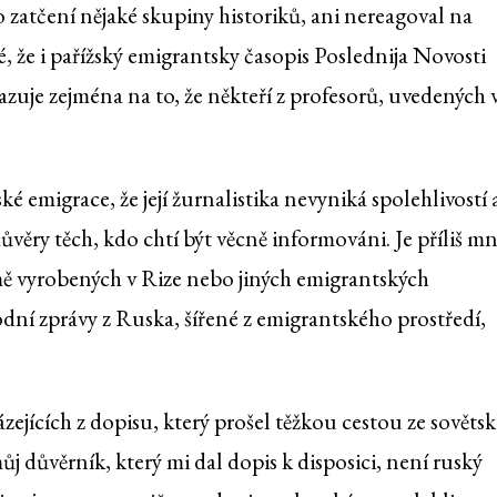
zatčení nějaké skupiny historiků, ani nereagoval na
é, že i pařížský emigrantsky časopis Poslednija Novosti
azuje zejména na to, že někteří z profesorů, uvedených 
ké emigrace, že její žurnalistika nevyniká spolehlivostí 
ůvěry těch, kdo chtí být věcně informováni. Je příliš 
ě vyrobených v Rize nebo jiných emigrantských
odní zprávy z Ruska, šířené z emigrantského prostředí,
ázejících z dopisu, který prošel těžkou cestou ze sověts
 důvěrník, který mi dal dopis k disposici, není ruský