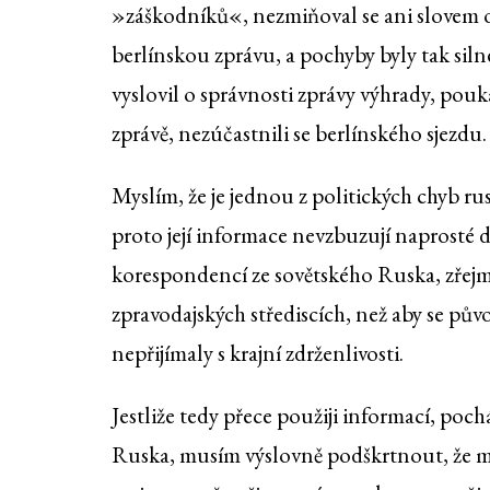
»záškodníků«, nezmiňoval se ani slovem o 
berlínskou zprávu, a pochyby byly tak siln
vyslovil o správnosti zprávy výhrady, pouk
zprávě, nezúčastnili se berlínského sjezdu.
Myslím, že je jednou z politických chyb rus
proto její informace nevzbuzují naprosté d
korespondencí ze sovětského Ruska, zřejm
zpravodajských střediscích, než aby se pův
nepřijímaly s krajní zdrženlivosti.
Jestliže tedy přece použiji informací, poch
Ruska, musím výslovně podškrtnout, že můj