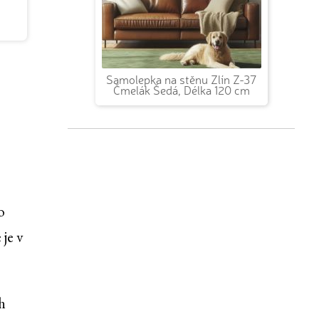
Samolepka na stěnu Zlín Z-37
Čmelák Šedá, Délka 120 cm
o
je v
h