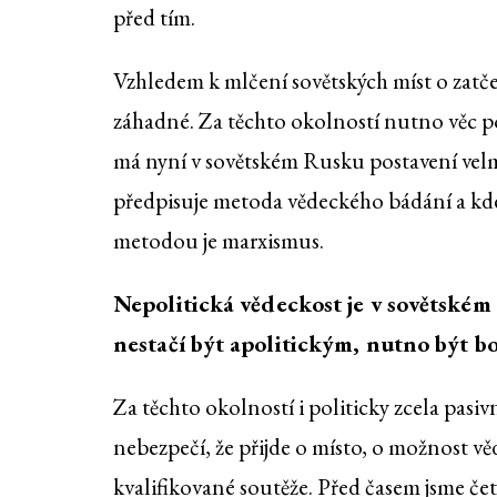
před tím.
Vzhledem k mlčení sovětských míst o zatče
záhadné. Za těchto okolností nutno věc po
má nyní v sovětském Rusku postavení velm
předpisuje metoda vědeckého bádání a kde
metodou je marxismus.
Nepolitická vědeckost je v sovětském 
nestačí být apolitickým, nutno být b
Za těchto okolností i politicky zcela pasi
nebezpečí, že přijde o místo, o možnost v
kvalifikované soutěže. Před časem jsme čet