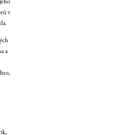
 jeho
orů v
la.
kých
na a
odno,
ik,