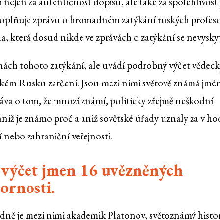
 nejen za autentičnost dopisu, ale také za spolehlivost
i doplňuje zprávu o hromadném zatýkání ruských profes
a, která dosud nikde ve zprávách o zatýkání se nevyskyt
nách tohoto zatýkání, ale uvádí podrobný výčet vědec
ětském Rusku zatčeni. Jsou mezi nimi světově známá jmé
ráva o tom, že mnozí známí, politicky zřejmě neškodní
aniž je známo proč a aniž sovětské úřady uznaly za v h
 nebo zahraniční veřejnosti.
, výčet jmen 16 uvězněných
zornosti.
edně je mezi nimi akademik Platonov, světoznámý histor