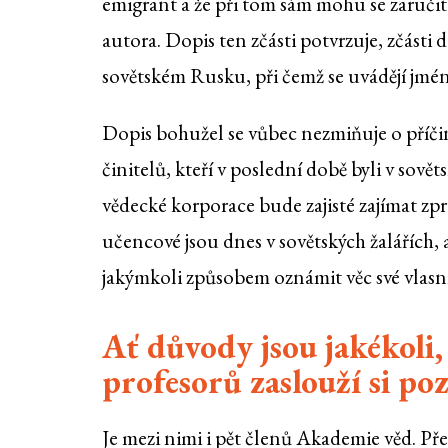
emigrant a že při tom sám mohu se zaručiti
autora. Dopis ten zčásti potvrzuje, zčást
sovětském Rusku, při čemž se uvádějí jmén
Dopis bohužel se vůbec nezmiňuje o příči
činitelů, kteří v poslední době byli v sov
vědecké korporace bude zajisté zajímat zp
učencové jsou dnes v sovětských žalářích, 
jakýmkoli způsobem oznámit věc své vlasní
Ať důvody jsou jakékoli
profesorů zaslouží si po
Je mezi nimi i pět členů Akademie věd. Př