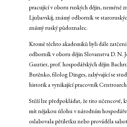
pracující v oboru ruských dějin, neméně z
Ljubavskij, známý odborník ve staroruskýc
známý ruský půdoznalec.
Kromě těchto akademiků byli dále zatčeni 
odborník v oboru dějin Slovanstva D. N. Jeg
Gautier, prof. hospodářských dějin Bachru
Butěnko, filolog Dinges, zabývající se s
historik a vynikající pracovník Centroarch
Stěží lze předpokládat, že tito učencové, k
mít nějakou úlohu v národním hospodářství
oslabovala pětiletku nebo prováděla sabotá