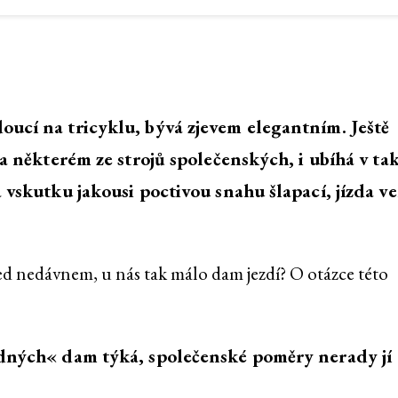
oucí na tricyklu, bývá zjevem elegantním. Ještě
na některém ze strojů společenských, i ubíhá v ta
a vskutku jakousi poctivou snahu šlapací, jízda v
ed nedávnem, u nás tak málo dam jezdí? O otázce této
odných« dam týká, společenské poměry nerady jí