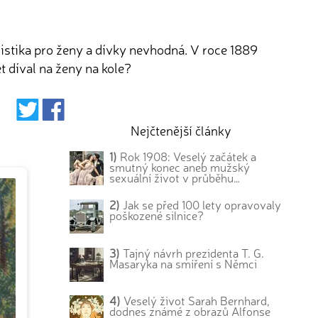
listika pro ženy a dívky nevhodná. V roce 1889
t díval na ženy na kole?
Nejčtenější články
1)
Rok 1908: Veselý začátek a
smutný konec aneb mužský
sexuální život v průběhu…
2)
Jak se před 100 lety opravovaly
poškozené silnice?
3)
Tajný návrh prezidenta T. G.
Masaryka na smíření s Němci
4)
Veselý život Sarah Bernhard,
dodnes známé z obrazů Alfonse