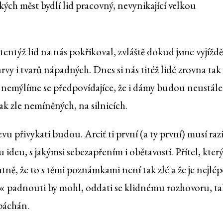
likých měst bydlí lid pracovný, nevynikající velkou
 tentýž lid na nás pokřikoval, zvláště dokud jsme vyjíždě
rvy i tvarů nápadných. Dnes si nás titéž lidé zrovna tak
I nemýlíme se předpovídajíce, že i dámy budou neustále
 zle nemíněných, na silnicích.
přivykati budou. Arciť ti první (a ty první) musí razi
u ideu, s jakýmsi sebezapřením i obětavostí. Přítel, kter
tatně, že to s těmi poznámkami není tak zlé a že je nejlép
ip« padnouti by mohl, oddati se klidnému rozhovoru, ta
spáchán.