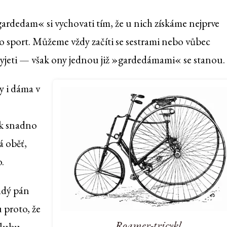
gardedam« si vychovati tím, že u nich získáme nejprve
pro sport. Můžeme vždy začíti se sestrami nebo vůbec
jeti — však ony jednou již »gardedámami« se stanou.
 i dáma v
ak snadno
á oběť,
.
ladý pán
 proto, že
Roamer-tricykl.
klubu