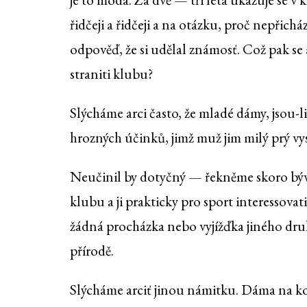
řidčeji a řidčeji a na otázku, proč nepřicház
odpověď, že si udělal známosť. Což pak se
straniti klubu?
Slýcháme arci často, že mladé dámy, jsou-li
hrozných účinků, jimž muž jim milý prý vys
Neučinil by dotyčný — řekněme skoro býva
klubu a ji prakticky pro sport interessovat
žádná procházka nebo vyjížďka jiného dru
přírodě.
Slýcháme arciť jinou námitku. Dáma na 