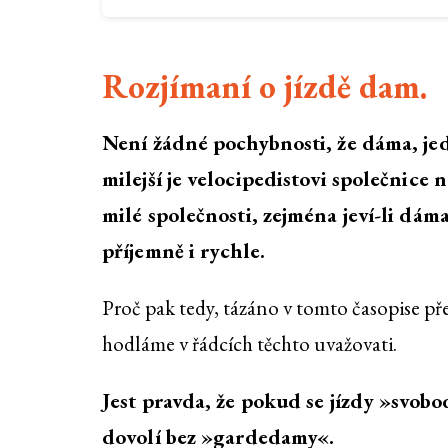
Rozjímaní o jízdě dam.
Není žádné pochybnosti, že dáma, jed
milejší je velocipedistovi společnice 
milé společnosti, zejména jeví-li dám
příjemně i rychle.
Proč pak tedy, tázáno v tomto časopise př
hodláme v řádcích těchto uvažovati.
Jest pravda, že pokud se jízdy »svob
dovolí bez »gardedamy«.