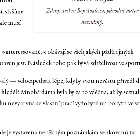
Zdroj: archiv Bejvávalo.cz, původní autor
í, slyšíme
neznámý.
 ale musí
 »interessované,« obávají se všelijakých pádů i jiných
taven jest. Následek toho pak bývá zdrželivost ve sport
lý — velocipedista lépe, kdyby svou nevěstu přivedl 
i hleděl? Mnohá dáma byla by za to vděčna, až by seznal
hu nevyrovná se vlastní prací vydobytému pobytu ve v
kole je vystavena nepěkným poznámkám venkovanů na