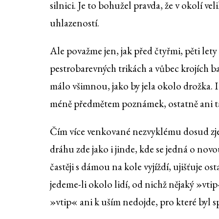
silnici. Je to bohužel pravda, že v okolí ve
uhlazeností.
Ale považme jen, jak před čtyřmi, pěti lety
pestrobarevných trikách a vůbec krojích ba
málo všimnou, jako by jela okolo drožka. 
méně předmětem poznámek, ostatně ani tak
Čím více venkované nezvyklému dosud zjevu 
dráhu zde jako i jinde, kde se jedná o novo
častěji s dámou na kole vyjíždí, ujišťuje os
jedeme-li okolo lidí, od nichž nějaký »vt
»vtip« ani k uším nedojde, pro které byl 