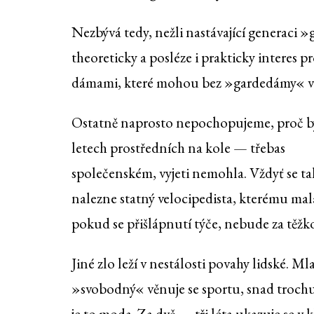
Nezbývá tedy, nežli nastávající generaci »
theoreticky a posléze i prakticky interes 
dámami, které mohou bez »gardedámy« vy
Ostatně naprosto nepochopujeme, proč by
letech prostředních na kole — třebas
společenském, vyjeti nemohla. Vždyť se t
nalezne statný velocipedista, kterému mal
pokud se přišlápnutí týče, nebude za těžko
Jiné zlo leží v nestálosti povahy lidské. M
»svobodný« věnuje se sportu, snad trochu
je to moda. Za dvě — tři léta ukazuje se v 