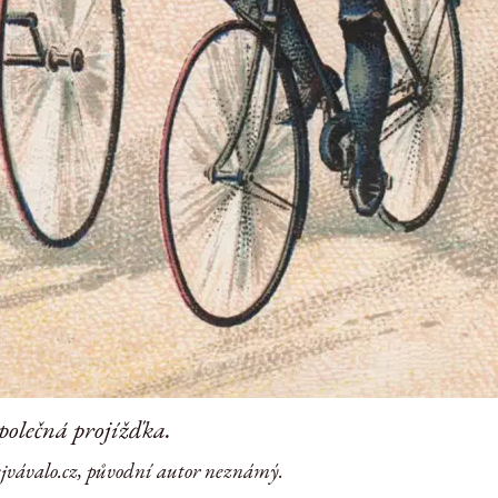
polečná projížďka.
ejvávalo.cz, původní autor neznámý.