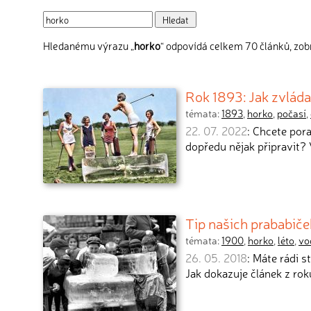
Hledanému výrazu „
horko
“ odpovídá celkem 70 článků, zobr
Rok 1893: Jak zvláda
témata:
1893
,
horko
,
počasí
,
22. 07. 2022
: Chcete pora
dopředu nějak připravit? 
Tip našich prababiče
témata:
1900
,
horko
,
léto
,
vo
26. 05. 2018
: Máte rádi 
Jak dokazuje článek z rok