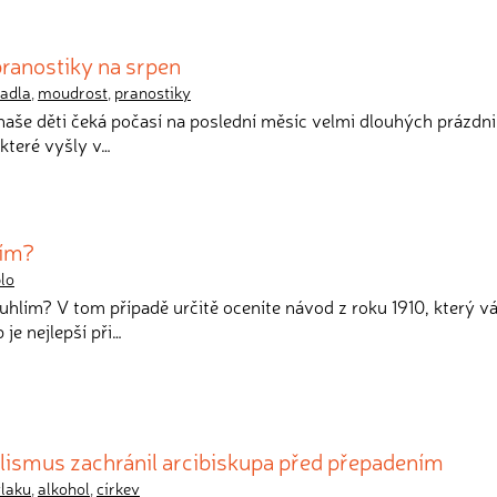
ranostiky na srpen
adla
,
moudrost
,
pranostiky
 naše děti čeká počasí na poslední měsíc velmi dlouhých prázdn
které vyšly v…
lím?
plo
uhlím? V tom případě určitě oceníte návod z roku 1910, který 
je nejlepší při…
olismus zachránil arcibiskupa před přepadením
vlaku
,
alkohol
,
církev