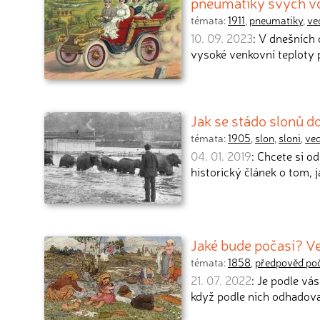
pneumatiky svých v
témata:
1911
,
pneumatiky
,
ve
10. 09. 2023
: V dnešních 
vysoké venkovní teploty 
Jak se stádo slonů d
témata:
1905
,
slon
,
sloni
,
ve
04. 01. 2019
: Chcete si 
historický článek o tom, 
Jaké bude počasí? Ve
témata:
1858
,
předpověď po
21. 07. 2022
: Je podle v
když podle nich odhadov