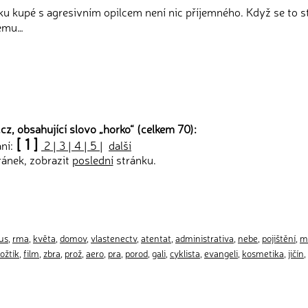
laku kupé s agresivním opilcem není nic příjemného. Když se to s
kému…
cz, obsahující slovo „
horko
“ (celkem 70):
[ 1 ]
ání:
2
|
3
|
4
|
5
|
další
ránek, zobrazit
poslední
stránku.
us
,
rma
,
květa
,
domov
,
vlastenectv
,
atentat
,
administrativa
,
nebe
,
pojištění
,
m
ožtík
,
film
,
zbra
,
prož
,
aero
,
pra
,
porod
,
gali
,
cyklista
,
evangeli
,
kosmetika
,
jičín
,