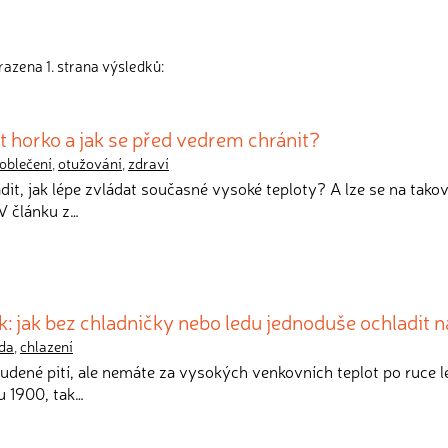
azena 1. strana výsledků:
t horko a jak se před vedrem chránit?
oblečení
,
otužování
,
zdraví
dit, jak lépe zvládat současné vysoké teploty? A lze se na tako
V článku z…
k: jak bez chladničky nebo ledu jednoduše ochladit 
da
,
chlazení
studené pití, ale nemáte za vysokých venkovních teplot po ruce 
u 1900, tak…