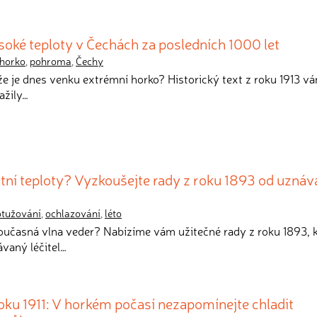
oké teploty v Čechách za posledních 1000 let
horko
,
pohroma
,
Čechy
 že je dnes venku extrémní horko? Historický text z roku 1913 v
ažily…
etní teploty? Vyzkoušejte rady z roku 1893 od uzná
otužování
,
ochlazování
,
léto
současná vlna veder? Nabízíme vám užitečné rady z roku 1893, 
vaný léčitel…
oku 1911: V horkém počasí nezapomínejte chladit