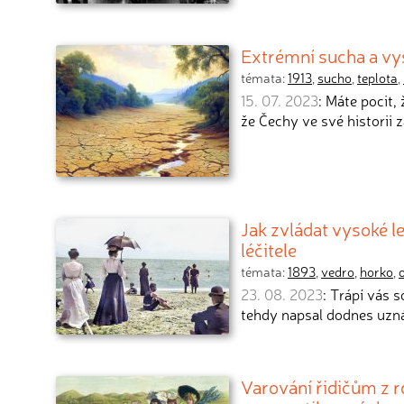
Extrémní sucha a vys
témata:
1913
,
sucho
,
teplota
,
15. 07. 2023
: Máte pocit,
že Čechy ve své historii z
Jak zvládat vysoké l
léčitele
témata:
1893
,
vedro
,
horko
,
23. 08. 2023
: Trápí vás 
tehdy napsal dodnes uzná
Varování řidičům z r