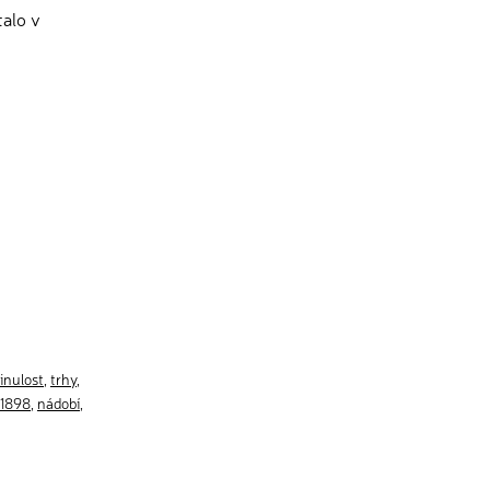
talo v
inulost
,
trhy
,
1898
,
nádobí
,