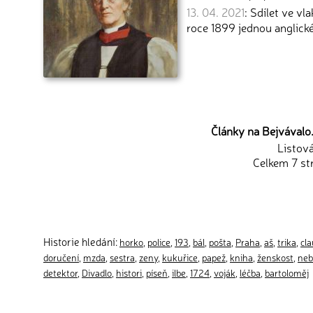
13. 04. 2021
: Sdílet ve v
roce 1899 jednou anglic
Články na Bejvávalo.
Listov
Celkem 7 st
Historie hledání:
horko
,
police
,
193
,
bál
,
pošta
,
Praha
,
aš
,
trika
,
cla
doručení
,
mzda
,
sestra
,
zeny
,
kukuřice
,
papež
,
kniha
,
ženskost
,
neb
detektor
,
Divadlo
,
histori
,
píseň
,
ilbe
,
1724
,
voják
,
léčba
,
bartoloměj