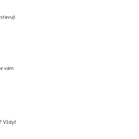
stavují
me vám
? Vždyť