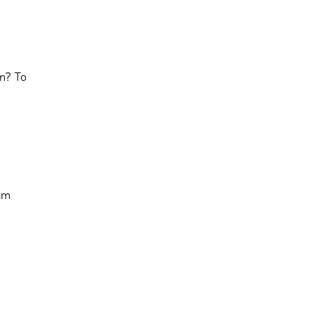
in? To
vám