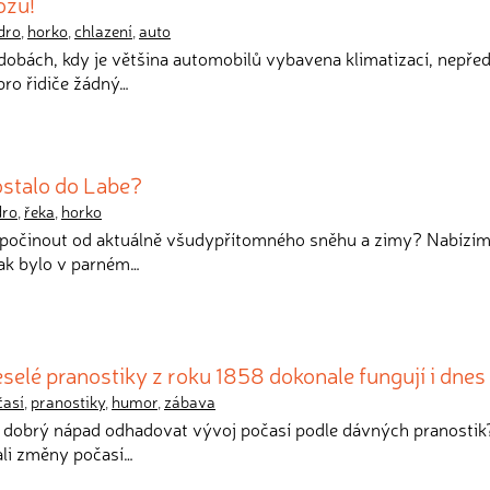
ozů!
dro
,
horko
,
chlazení
,
auto
dobách, kdy je většina automobilů vybavena klimatizací, nepřed
pro řidiče žádný…
ostalo do Labe?
dro
,
řeka
,
horko
odpočinout od aktuálně všudypřítomného sněhu a zimy? Nabízí
jak bylo v parném…
selé pranostiky z roku 1858 dokonale fungují i dnes
časí
,
pranostiky
,
humor
,
zábava
ás dobrý nápad odhadovat vývoj počasí podle dávných pranostik
ali změny počasí…