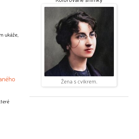
ám ukáže,
vaného
Žena s cvikrem.
které