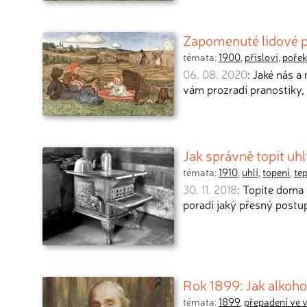
Zapomenuté lidové p
témata:
1900
,
přísloví
,
pořek
06. 08. 2020
: Jaké nás a
vám prozradí pranostiky, 
Jak správně topit uh
témata:
1910
,
uhlí
,
topení
,
te
30. 11. 2018
: Topíte doma 
poradí jaký přesný postup 
Rok 1899: Jak alkoh
témata:
1899
,
přepadení ve 