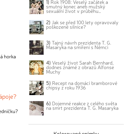
1)
Rok 1908: Veselý začátek a
smutný konec aneb mužský
sexuální život v průběhu…
2)
Jak se před 100 lety opravovaly
poškozené silnice?
3)
Tajný návrh prezidenta T. G.
Masaryka na smíření s Němci
vá horka
4)
Veselý život Sarah Bernhard,
dodnes známé z obrazů Alfonse
Muchy
5)
Recept na domácí bramborové
chipsy z roku 1936
nápoje?
6)
Dojemné reakce z celého světa
na smrt prezidenta T. G. Masaryka
ledničku?
Kolorované snímky