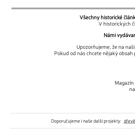
Všechny historické člán
V historických 
Námi vydávané
Upozorňujeme, že na naši d
Pokud od nás chcete nějaký obsah p
Magazín 
na
Doporučujeme i naše další projekty:
dřev