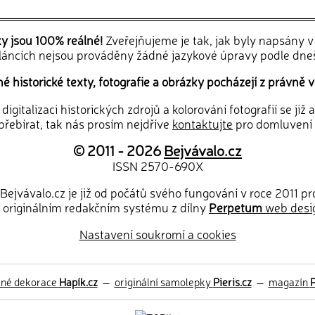
ky jsou 100% reálné!
Zveřejňujeme je tak, jak byly napsány 
článcích nejsou prováděny žádné jazykové úpravy podle dne
 historické texty, fotografie a obrázky pocházejí z právně v
igitalizaci historických zdrojů a kolorování fotografií se již
řebírat, tak nás prosím nejdříve
kontaktujte
pro domluvení
© 2011 - 2026
Bejvávalo.cz
ISSN 2570-690X
Bejvávalo.cz je již od počátů svého fungování v roce 2011 p
 originálním redakčním systému z dílny
Perpetum
web desi
Nastavení soukromí a cookies
ěné dekorace
Hapík.cz
—
originální samolepky
Pieris.cz
—
magazín
P