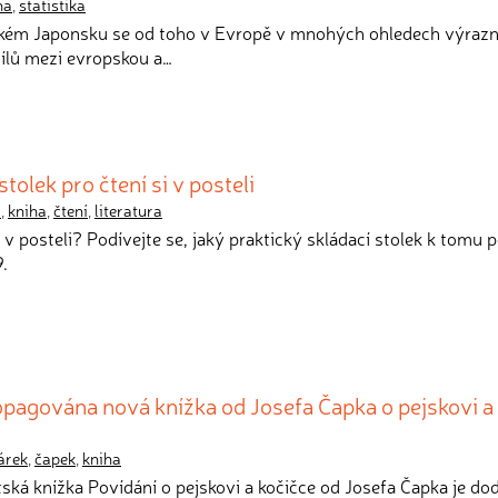
ha
,
statistika
lekém Japonsku se od toho v Evropě v mnohých ohledech výrazně
ílů mezi evropskou a…
tolek pro čtení si v posteli
í
,
kniha
,
čtení
,
literatura
di v posteli? Podívejte se, jaký praktický skládací stolek k tomu p
9.
opagována nová knížka od Josefa Čapka o pejskovi a
árek
,
čapek
,
kniha
ská knížka Povídání o pejskovi a kočičce od Josefa Čapka je do