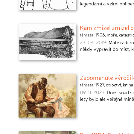
legendární a velmi oblíbe
Kam zmizel zmizel o
témata:
1906
,
moře
,
katastr
23. 04. 2019
: Máte rádi r
někdy vypravit do míst, k
Zapomenuté výročí kn
témata:
1927
,
otroctví
,
kniha
09. 11. 2023
: Dnes snad s
lety bylo ale veřejné míně