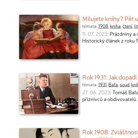
Milujete knihy? Pět 
témata:
1908
,
kniha
,
čtení
,
li
11. 07. 2023
: Prázdniny a 
Historický článek z roku
Rok 1931: Jak dopadl
témata:
1931
,
Baťa
,
soud
,
kni
27. 06. 2023
: Tomáš Baťa
příznivců a obdivovatelů.
Rok 1908: Zvláštnost