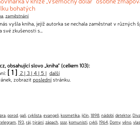
ovinářka v knize „Všemocný dolar“ osobně zmapov
álku bohatých
ba
,
zaměstnání
nás vyšla kniha, jejíž autorka se nechala zaměstnat v různých 
a své zkušenosti s…
z, obsahující slovo „
kniha
“ (celkem 103):
[ 1 ]
ání:
2
|
3
|
4
|
5
|
další
ránek, zobrazit
poslední
stránku.
pra
,
porod
,
gali
,
cyklista
,
evangeli
,
kosmetika
,
jičín
,
1898
,
nádobí
,
detektor
,
Div
telegram
,
193
,
ráj
,
týrání
,
zápach
,
sssr
,
komunisti
,
cykli
,
1964
,
Domy
,
věno
,
vla