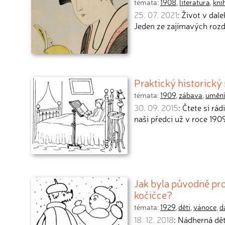
témata:
1908
,
literatura
,
kni
25. 07. 2021
: Život v da
Jeden ze zajímavých rozd
Praktický historický s
témata:
1909
,
zábava
,
uměn
30. 09. 2015
: Čtete si rá
naši předci už v roce 190
Jak byla původně pr
kočičce?
témata:
1929
,
děti
,
vánoce
,
d
18. 12. 2018
: Nádherná dět