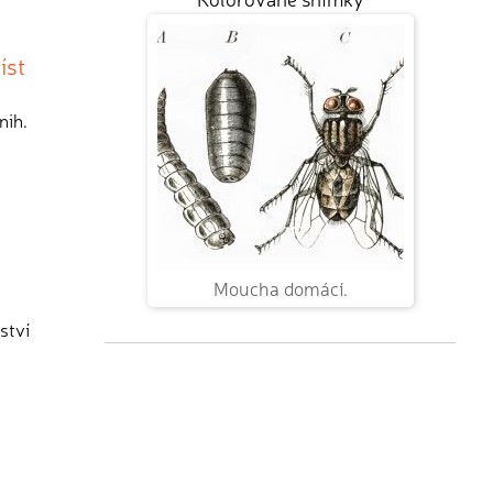
íst
nih.
Moucha domácí.
ství