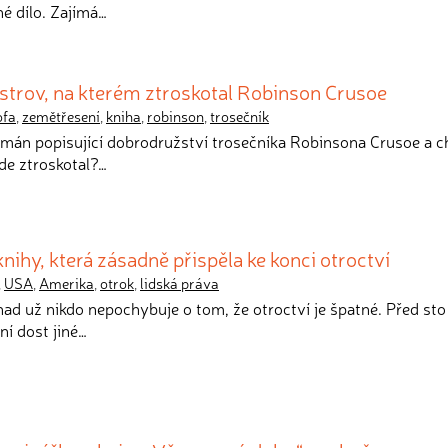
né dílo. Zajímá…
strov, na kterém ztroskotal Robinson Crusoe
ofa
,
zemětřesení
,
kniha
,
robinson
,
trosečník
omán popisující dobrodružství trosečníka Robinsona Crusoe a ch
de ztroskotal?…
ihy, která zásadně přispěla ke konci otroctví
,
USA
,
Amerika
,
otrok
,
lidská práva
nad už nikdo nepochybuje o tom, že otroctví je špatné. Před sto
ní dost jiné…