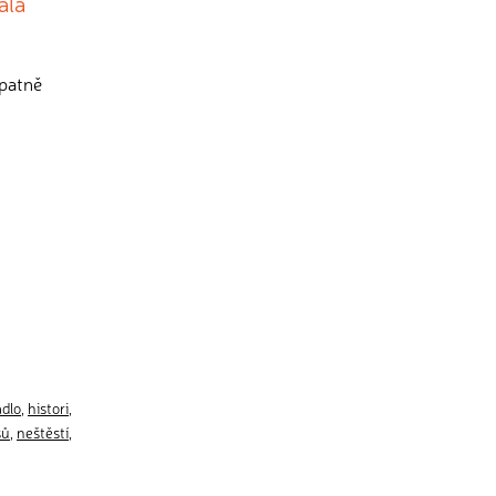
ala
špatně
adlo
,
histori
,
sů
,
neštěstí
,