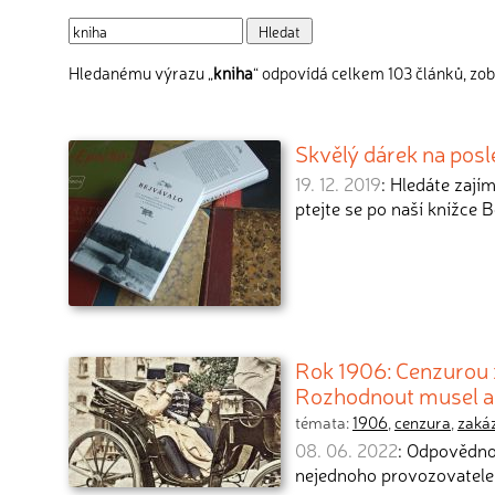
Hledanému výrazu „
kniha
“ odpovídá celkem 103 článků, zob
Skvělý dárek na posl
19. 12. 2019
: Hledáte zají
ptejte se po naší knížce 
Rok 1906: Cenzurou z
Rozhodnout musel a
témata:
1906
,
cenzura
,
zaká
08. 06. 2022
: Odpovědno
nejednoho provozovatele