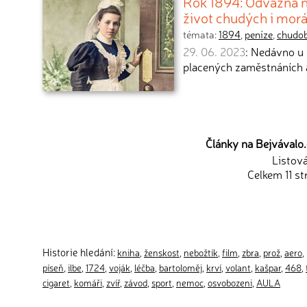
Rok 1894: Odvážná n
život chudých i mor
témata:
1894
,
peníze
,
chudo
29. 06. 2023
: Nedávno u 
placených zaměstnáních 
Články na Bejvávalo.c
Listov
Celkem 11 st
Historie hledání:
kniha
,
ženskost
,
nebožtík
,
film
,
zbra
,
prož
,
aero
,
píseň
,
ilbe
,
1724
,
voják
,
léčba
,
bartoloměj
,
krví
,
volant
,
kašpar
,
468
,
cigaret
,
komáři
,
zvíř
,
závod
,
sport
,
nemoc
,
osvobozeni
,
AULA