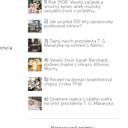
1)
Rok 1908: Veselý začátek a
smutný konec aneb mužský
sexuální život v průběhu…
2)
Jak se před 100 lety opravovaly
poškozené silnice?
3)
Tajný návrh prezidenta T. G.
Masaryka na smíření s Němci
ctví a
4)
Veselý život Sarah Bernhard,
dodnes známé z obrazů Alfonse
Muchy
5)
Recept na domácí bramborové
chipsy z roku 1936
6)
Dojemné reakce z celého světa
na smrt prezidenta T. G. Masaryka
á
Kolorované snímky