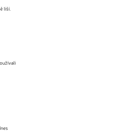
 liší.
oužívali
dnes