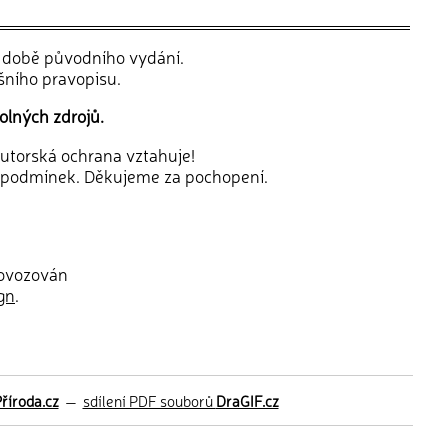
v době původního vydání.
šního pravopisu.
olných zdrojů.
 autorská ochrana vztahuje!
 podmínek. Děkujeme za pochopení.
rovozován
gn
.
říroda.cz
—
sdílení PDF souborů
DraGIF.cz