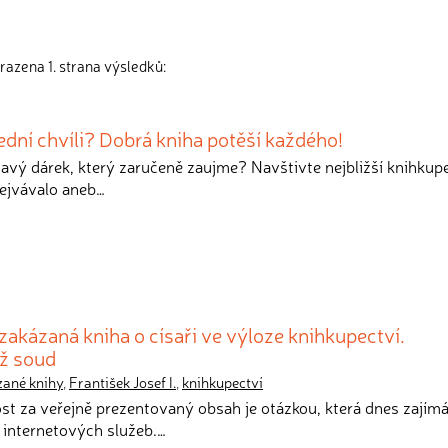
razena 1. strana výsledků:
ední chvíli? Dobrá kniha potěší každého!
mavý dárek, který zaručeně zaujme? Navštivte nejbližší knihkupe
Bejvávalo aneb…
akázaná kniha o císaři ve výloze knihkupectví.
ž soud
zané knihy
,
František Josef I.
,
knihkupectví
st za veřejně prezentovaný obsah je otázkou, která dnes zajím
 internetových služeb.…