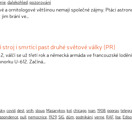
mie
,
dalekohled
,
pozorování
é a ornitologové většinou nemají společné zájmy. Ptáci astr
ž jim brání ve…
 stroj i smrtící past druhé světové války (PR)
2, válčí se už třetí rok a německá armáda ve francouzské loděni
onorku U-612. Začíná…
sky
,
covid
,
dest
,
sníh
,
sloup
,
Masarykov
,
kol
,
chicago
,
ivan
,
1908
,
poprav
,
teleg
espondence
,
pull
,
nemocnice
,
1929
,
SIG
,
dům
,
podnikání
,
verne
,
RAF
,
lise
,
Edis