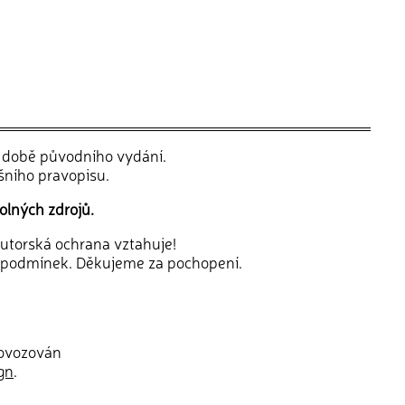
v době původního vydání.
šního pravopisu.
olných zdrojů.
 autorská ochrana vztahuje!
 podmínek. Děkujeme za pochopení.
rovozován
gn
.