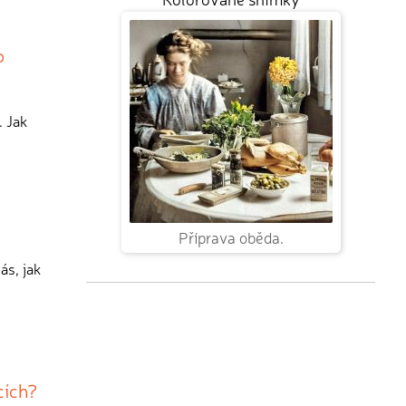
o
 Jak
Příprava oběda.
ás, jak
cích?