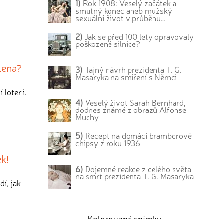
1)
Rok 1908: Veselý začátek a
smutný konec aneb mužský
sexuální život v průběhu…
2)
Jak se před 100 lety opravovaly
poškozené silnice?
dlena?
3)
Tajný návrh prezidenta T. G.
Masaryka na smíření s Němci
loterii.
4)
Veselý život Sarah Bernhard,
dodnes známé z obrazů Alfonse
Muchy
5)
Recept na domácí bramborové
chipsy z roku 1936
ek!
6)
Dojemné reakce z celého světa
na smrt prezidenta T. G. Masaryka
dí, jak
Kolorované snímky