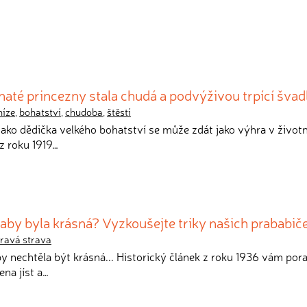
ohaté princezny stala chudá a podvýživou trpící šva
níze
,
bohatství
,
chudoba
,
štěstí
 jako dědička velkého bohatství se může zdát jako výhra v životní 
z roku 1919…
, aby byla krásná? Vyzkoušejte triky našich prababič
ravá strava
by nechtěla být krásná... Historický článek z roku 1936 vám pora
ena jíst a…