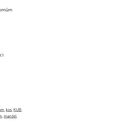
onomům
ci
ram
,
kos
,
KUB
,
on
,
manžel
,