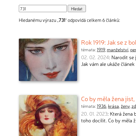
Hledanému výrazu „
731
“ odpovídá celkem 6 článků:
Rok 1919: Jak se z b
témata:
1919
,
manželství
,
pe
02. 02. 2024
: Narodit se
Jak vám ale ukáže článek 
Co by měla žena jíst
témata:
1936
,
krása
,
ženy
,
zd
20. 01. 2023
: Která žena 
toho docílit. Co by měla ž