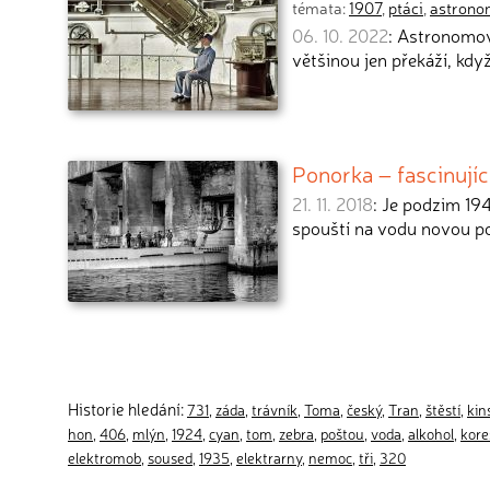
témata:
1907
,
ptáci
,
astrono
06. 10. 2022
: Astronomov
většinou jen překáží, kdy
Ponorka – fascinující
21. 11. 2018
: Je podzim 194
spouští na vodu novou p
Historie hledání:
731
,
záda
,
trávník
,
Toma
,
český
,
Tran
,
štěstí
,
kin
hon
,
406
,
mlýn
,
1924
,
cyan
,
tom
,
zebra
,
poštou
,
voda
,
alkohol
,
kor
elektromob
,
soused
,
1935
,
elektrarny
,
nemoc
,
tři
,
320