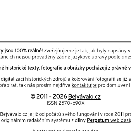
ky jsou 100% reálné!
Zveřejňujeme je tak, jak byly napsány 
článcích nejsou prováděny žádné jazykové úpravy podle dne
 historické texty, fotografie a obrázky pocházejí z právně v
igitalizaci historických zdrojů a kolorování fotografií se již
řebírat, tak nás prosím nejdříve
kontaktujte
pro domluvení
© 2011 - 2026
Bejvávalo.cz
ISSN 2570-690X
Bejvávalo.cz je již od počátů svého fungování v roce 2011 p
 originálním redakčním systému z dílny
Perpetum
web desi
Nastavení soukromí a cookies