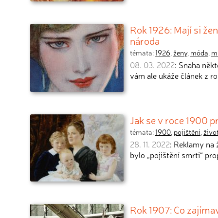
Rok 1926: Mají si že
národa
témata:
1926
,
ženy
,
móda
,
m
08. 03. 2022
: Snaha něk
vám ale ukáže článek z ro
Jak se v roce 1900 p
témata:
1900
,
pojištění
,
živo
28. 11. 2022
: Reklamy na 
bylo „pojištění smrti“ p
Rok 1907: Co zajíma