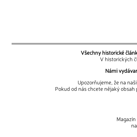
Všechny historické člán
V historických 
Námi vydávané
Upozorňujeme, že na naši d
Pokud od nás chcete nějaký obsah p
Magazín 
na