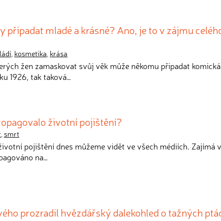
ny připadat mladé a krásné? Ano, je to v zájmu celéh
ládí
,
kosmetika
,
krása
terých žen zamaskovat svůj věk může někomu připadat komická.
ku 1926, tak taková…
ropagovalo životní pojištění?
t
,
smrt
životní pojištění dnes můžeme vidět ve všech médiích. Zajímá v
ropagováno na…
vého prozradil hvězdářský dalekohled o tažných ptá