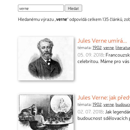
Hledanému výrazu „
verne
“ odpovídá celkem 135 článků, zob
Jules Verne umírá...
témata:
1902
,
verne
,
literatu
05. 09. 2018
: Francouzsk
celebritou. Máme pro vás
Jules Verne: jak předv
témata:
1902
,
verne
,
budouc
02. 07. 2018
: Jak legendá
budoucnost sdělovacích p