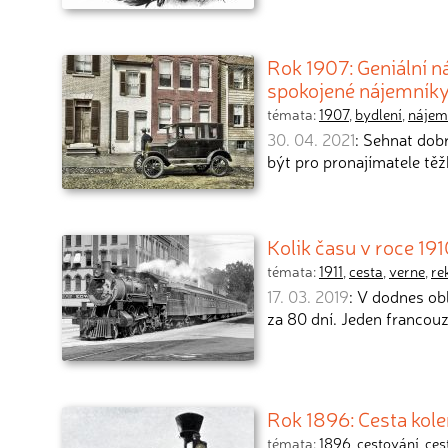
Rok 1907: Geniální ná
spokojené nájemník
témata:
1907
,
bydlení
,
nájem
30. 04. 2021
: Sehnat dob
být pro pronajímatele těž
Kolik času v roce 19
témata:
1911
,
cesta
,
verne
,
re
17. 03. 2019
: V dodnes ob
za 80 dní. Jeden francou
Rok 1896: Cesta kol
témata:
1896
,
cestování
,
ces