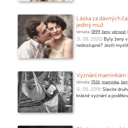
Láska za dávných časů
jediný muž
témata:
1899
,
ženy
,
věrnost
,
31. 08. 2020
: Byly ženy v
nedostupné? Jestli myslí
Vyznání maminkám k 
témata:
1926
,
maminka
,
žen
12. 05. 2019
: Slavíte dru
krásné vyznání a poděko