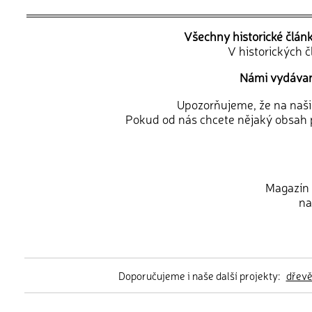
Všechny historické člán
V historických 
Námi vydávané
Upozorňujeme, že na naši d
Pokud od nás chcete nějaký obsah p
Magazín 
na
Doporučujeme i naše další projekty:
dřev