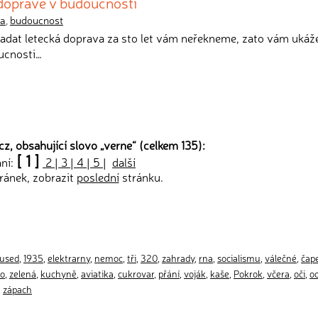
 dopravě v budoucnosti
la
,
budoucnost
padat letecká doprava za sto let vám neřekneme, zato vám ukáž
ucnosti…
z, obsahující slovo „
verne
“ (celkem 135):
[ 1 ]
ání:
2
|
3
|
4
|
5
|
další
ránek, zobrazit
poslední
stránku.
used
,
1935
,
elektrarny
,
nemoc
,
tři
,
320
,
zahrady
,
rna
,
socialismu
,
válečné
,
čap
to
,
zelená
,
kuchyně
,
aviatika
,
cukrovar
,
přání
,
voják
,
kaše
,
Pokrok
,
včera
,
oči
,
o
,
zápach