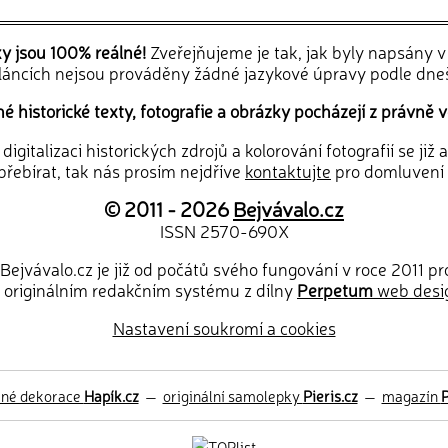
ky jsou 100% reálné!
Zveřejňujeme je tak, jak byly napsány 
článcích nejsou prováděny žádné jazykové úpravy podle dne
 historické texty, fotografie a obrázky pocházejí z právně v
igitalizaci historických zdrojů a kolorování fotografií se již
řebírat, tak nás prosím nejdříve
kontaktujte
pro domluvení
© 2011 - 2026
Bejvávalo.cz
ISSN 2570-690X
Bejvávalo.cz je již od počátů svého fungování v roce 2011 p
 originálním redakčním systému z dílny
Perpetum
web desi
Nastavení soukromí a cookies
ěné dekorace
Hapík.cz
—
originální samolepky
Pieris.cz
—
magazín
P