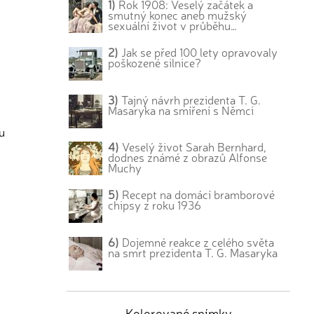
1)
Rok 1908: Veselý začátek a
smutný konec aneb mužský
sexuální život v průběhu…
2)
Jak se před 100 lety opravovaly
poškozené silnice?
3)
Tajný návrh prezidenta T. G.
Masaryka na smíření s Němci
u
4)
Veselý život Sarah Bernhard,
dodnes známé z obrazů Alfonse
Muchy
5)
Recept na domácí bramborové
chipsy z roku 1936
6)
Dojemné reakce z celého světa
na smrt prezidenta T. G. Masaryka
Kolorované snímky