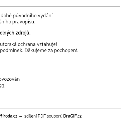
v době původního vydání.
šního pravopisu.
olných zdrojů.
 autorská ochrana vztahuje!
 podmínek. Děkujeme za pochopení.
rovozován
gn
.
říroda.cz
—
sdílení PDF souborů
DraGIF.cz