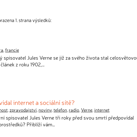
razena 1. strana výsledků:
ra
,
francie
ý spisovatel Jules Verne se již za svého života stal celosvětovo
 článek z roku 1902,…
ídal internet a sociální sítě?
nost
,
zpravodajství
,
noviny
,
telefon
,
radio
,
Verne
,
internet
rní spisovatel Jules Verne tři roky před svou smrtí předpovídal
rostředků? Přiblíží vám…