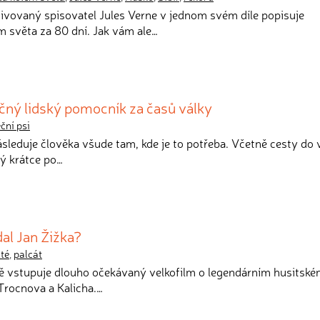
ivovaný spisovatel Jules Verne v jednom svém díle popisuje
 světa za 80 dní. Jak vám ale…
ečný lidský pomocník za časů války
ční psi
ásleduje člověka všude tam, kde je to potřeba. Včetně cesty do 
ný krátce po…
al Jan Žižka?
té
,
palcát
vě vstupuje dlouho očekávaný velkofilm o legendárním husitsk
Trocnova a Kalicha.…