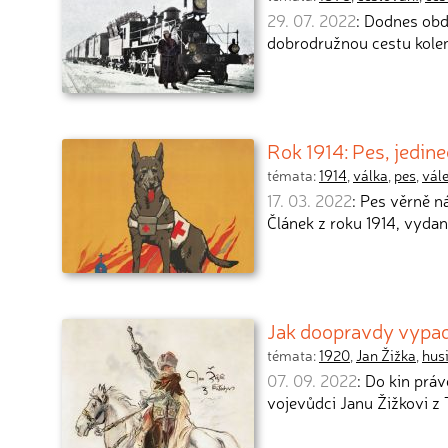
29. 07. 2022
: Dodnes obd
dobrodružnou cestu kolem
Rok 1914: Pes, jedin
témata:
1914
,
válka
,
pes
,
vále
17. 03. 2022
: Pes věrně n
Článek z roku 1914, vyda
Jak doopravdy vypad
témata:
1920
,
Jan Žižka
,
husi
07. 09. 2022
: Do kin prá
vojevůdci Janu Žižkovi z 