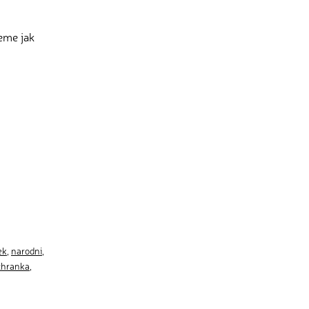
eme jak
ek
,
narodni
,
chranka
,