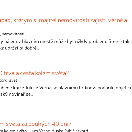
pad, kterým si majitel nemovitosti zajistil věrné a
y
,
nemovitosti
rý nájem v hlavním městě může být někdy problém. Stejně tak 
ké udržet si dobré…
10 trvala cesta kolem světa?
kord
,
svět
líbené knize Julese Verna se hlavnímu hrdinovi podařilo objet ce
zský novinář se…
em světa za pouhých 40 dní?
ta kolem světa
,
Jules Verne
,
Rusko
,
Sibiř
,
rekord