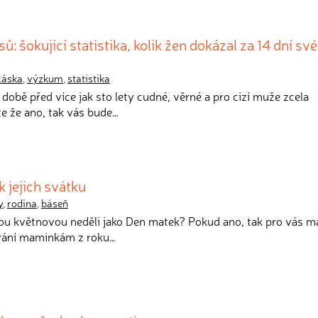
: šokující statistika, kolik žen dokázal za 14 dní své
láska
,
výzkum
,
statistika
 době před více jak sto lety cudné, věrné a pro cizí muže zcela
te že ano, tak vás bude…
jejich svátku
y
,
rodina
,
báseň
hou květnovou neděli jako Den matek? Pokud ano, tak pro vás 
vání maminkám z roku…