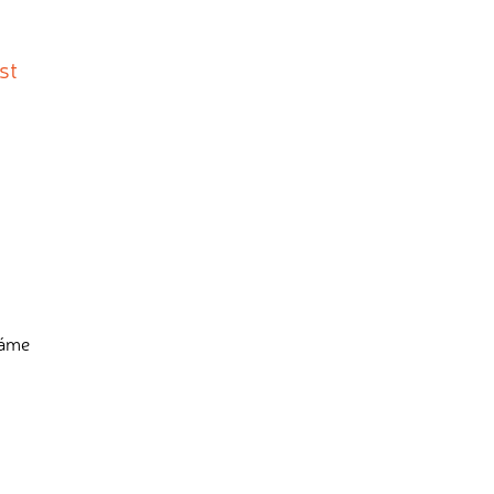
st
máme