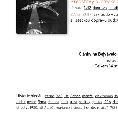
Představy o letecké
témata:
1912
,
doprava
,
letad
27. 12. 2017
: Jak bude vy
si leteckou dopravu budo
Články na Bejvávalo.c
Listov
Celkem 14 st
Historie hledání:
verne
,
RAF
,
lise
,
Edison
,
manžel
,
elektromob
,
so
rudolf
,
ovoce
,
firma
,
domina
,
smrt
,
trest
,
babičky
,
genius
,
1926
,
zla
otroctví
,
1930
,
http\s
,
bál
,
mariánský
,
cibule
,
tisk
,
decin
,
učeň
,
1922