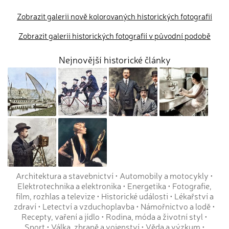
Zobrazit galerii nově kolorovaných historických fotografií
Zobrazit galerii historických fotografií v původní podobě
Nejnovější historické články
Architektura a stavebnictví
•
Automobily a motocykly
•
Elektrotechnika a elektronika
•
Energetika
•
Fotografie,
film, rozhlas a televize
•
Historické události
•
Lékařství a
zdraví
•
Letectví a vzduchoplavba
•
Námořnictvo a lodě
•
Recepty, vaření a jídlo
•
Rodina, móda a životní styl
•
Sport
•
Válka, zbraně a vojenství
•
Věda a výzkum
•