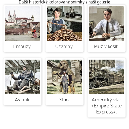
Další historické kolorované snímky z naší galerie
Emauzy.
Uzeniny.
Muž v košili.
Aviatik.
Slon.
Americký vlak
»Empire State
Express«.