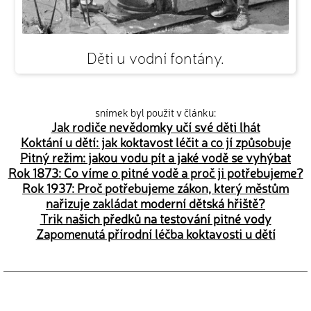
Děti u vodní fontány.
snímek byl použit v článku:
Jak rodiče nevědomky učí své děti lhát
Koktání u dětí: jak koktavost léčit a co jí způsobuje
Pitný režim: jakou vodu pít a jaké vodě se vyhýbat
Rok 1873: Co víme o pitné vodě a proč ji potřebujeme?
Rok 1937: Proč potřebujeme zákon, který městům
nařizuje zakládat moderní dětská hřiště?
Trik našich předků na testování pitné vody
Zapomenutá přírodní léčba koktavosti u dětí