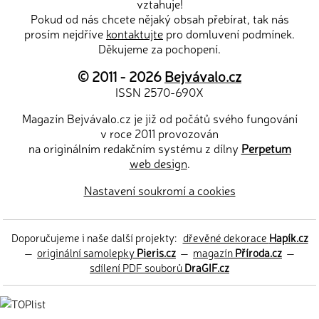
vztahuje!
Pokud od nás chcete nějaký obsah přebírat, tak nás
prosím nejdříve
kontaktujte
pro domluvení podmínek.
Děkujeme za pochopení.
© 2011 - 2026
Bejvávalo.cz
ISSN 2570-690X
Magazín Bejvávalo.cz je již od počátů svého fungování
v roce 2011 provozován
na originálním redakčním systému z dílny
Perpetum
web design
.
Nastavení soukromí a cookies
Doporučujeme i naše další projekty:
dřevěné dekorace
Hapík.cz
—
originální samolepky
Pieris.cz
—
magazín
Příroda.cz
—
sdílení PDF souborů
DraGIF.cz