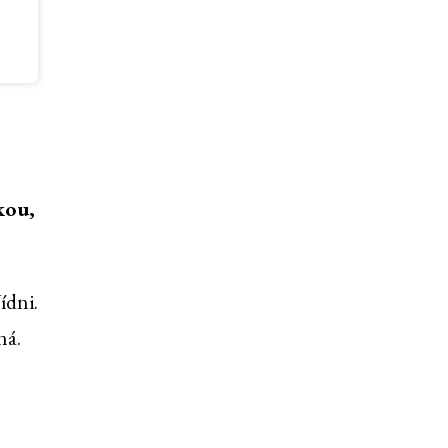
kou,
ídni.
ná.