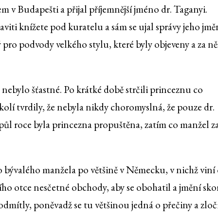
m v Budapešti a přijal příjemnější jméno dr. Taganyi.
iti knížete pod kuratelu a sám se ujal správy jeho jměn
pro podvody velkého stylu, které byly objeveny a za ně
nebylo šťastné. Po krátké době strčili princeznu co
olí tvrdily, že nebyla nikdy choromyslná, že pouze dr.
o půl roce byla princezna propuštěna, zatím co manžel z
 bývalého manžela po většině v Německu, v nichž viní 
ího otce nesčetné obchody, aby se obohatil a jmění sko
odmítly, poněvadž se tu většinou jedná o přečiny a zloč