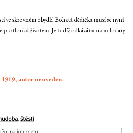
tí ve skrovném obydlí. Bohatá dědička musí se nyní
 se protlouká životem. Je tudíž odkázána na milodary
- 1919, autor neuveden.
hudoba
štěstí
,
nění na internetu: