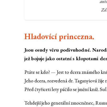
aut
Zdr
Hladovící princezna.
Jsou osudy věru podivuhodné. Narodil
jež bojuje jako ostatní s klopotami de
Ptáte se kdo? — Jest to dcera známého kníže
Jeho dcera, rozvedená dr. Taganyiová žije 
Před čtyřiceti lety páčilo se jmění kníž. S
Tehdejší jeho generální zmocněnec, Rum