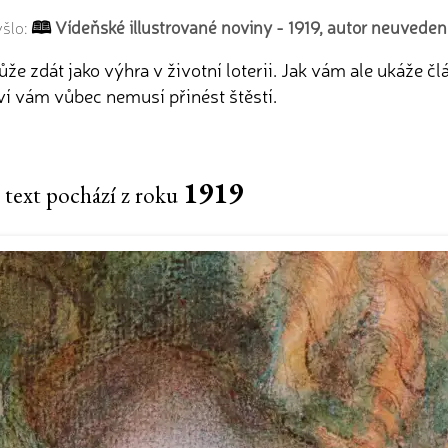
Vídeňské illustrované noviny - 1919, autor neuveden
yšlo:
že zdát jako výhra v životní loterii. Jak vám ale ukáže č
ví vám vůbec nemusí přinést štěstí.
1919
 text pochází z roku