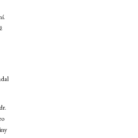
í.
ž
adal
dr.
ro
iny