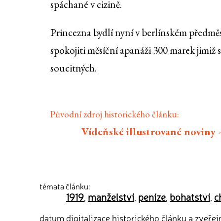
spáchané v cizině.
Princezna bydlí nyní v berlínském předměs
spokojiti měsíční apanáži 300 marek jimiž
soucitných.
Původní zdroj historického článku:
Vídeňské illustrované noviny 
témata článku:
1919
manželství
peníze
bohatství
c
,
,
,
,
datum digitalizace historického článku a zveřej