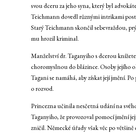
svou dceru za jeho syna, který byl advokáte
Teichmann dovedl různými intrikami postav
Starý Teichmann skončil sebevraždou, prý 
mu hrozil kriminal.
Manželství dr. Taganyiho s dcerou knížete 
choromyslnou do blázince. Osoby jejího ok
Tagani se namáhá, aby získat její jmění. P
o rozvod.
Princezna učinila nesčetná udání na svého
Taganyiho, že provozoval pomocí jmění jej
zničil. Německé úřady však věc po většině 