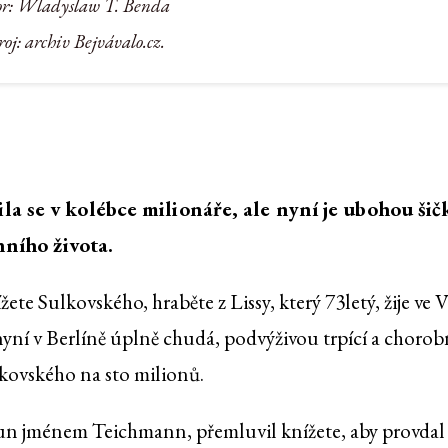
or: Wladyslaw T. Benda
oj: archiv Bejvávalo.cz.
a se v kolébce milionáře, ale nyní je ubohou šič
nního života.
te Sulkovského, hraběte z Lissy, který 73letý, žije ve V
nyní v Berlíně úplně chudá, podvýživou trpící a chorob
ulkovského na sto milionů.
un jménem Teichmann, přemluvil knížete, aby provdal