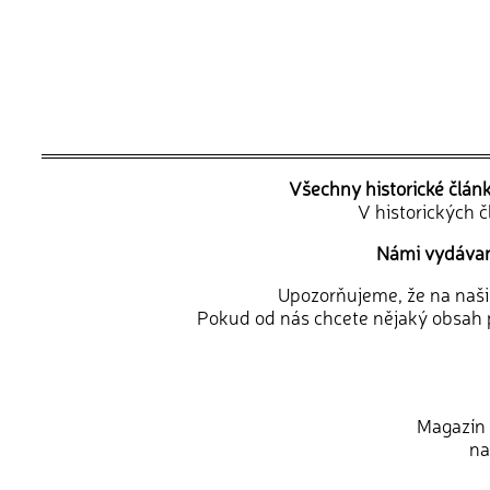
Všechny historické člán
V historických 
Námi vydávané
Upozorňujeme, že na naši d
Pokud od nás chcete nějaký obsah p
Magazín 
na