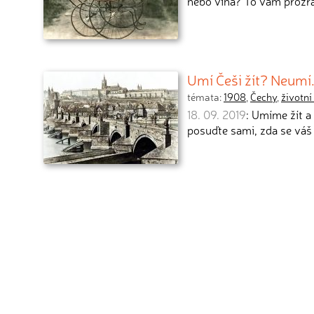
nebo vína? To vám prozra
Umí Češi žít? Neumí
témata:
1908
,
Čechy
,
životní
18. 09. 2019
: Umíme žít a
posuďte sami, zda se váš