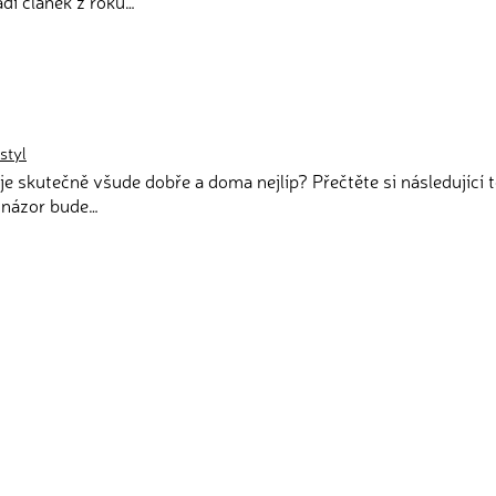
dí článek z roku…
.
 styl
 je skutečně všude dobře a doma nejlíp? Přečtěte si následující t
 názor bude…