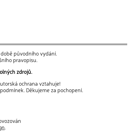
v době původního vydání.
šního pravopisu.
olných zdrojů.
 autorská ochrana vztahuje!
 podmínek. Děkujeme za pochopení.
rovozován
gn
.