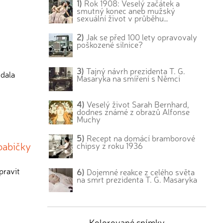
1)
Rok 1908: Veselý začátek a
smutný konec aneb mužský
sexuální život v průběhu…
2)
Jak se před 100 lety opravovaly
poškozené silnice?
3)
Tajný návrh prezidenta T. G.
 dala
Masaryka na smíření s Němci
4)
Veselý život Sarah Bernhard,
dodnes známé z obrazů Alfonse
Muchy
5)
Recept na domácí bramborové
babičky
chipsy z roku 1936
pravit
6)
Dojemné reakce z celého světa
na smrt prezidenta T. G. Masaryka
Kolorované snímky