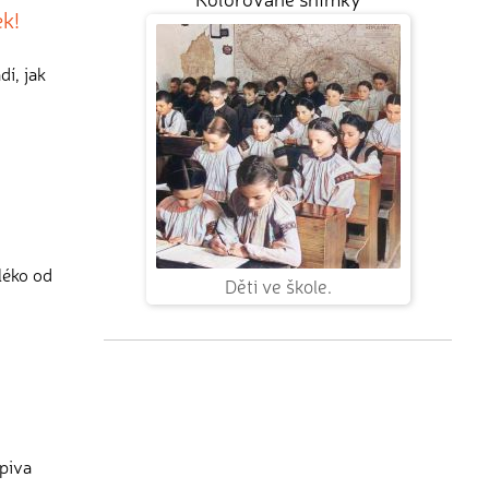
ek!
dí, jak
léko od
Děti ve škole.
 piva