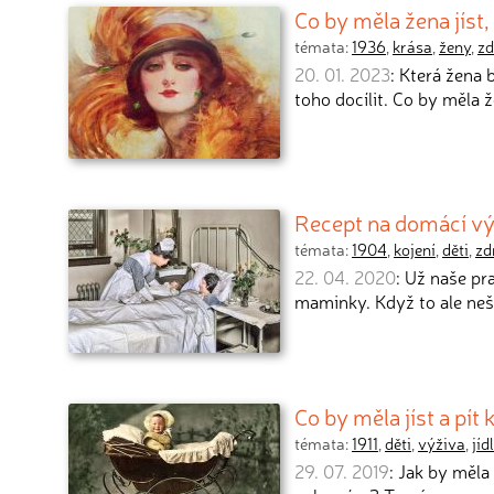
Co by měla žena jíst
témata:
1936
,
krása
,
ženy
,
zd
20. 01. 2023
: Která žena 
toho docílit. Co by měla ž
Recept na domácí v
témata:
1904
,
kojení
,
děti
,
zd
22. 04. 2020
: Už naše pr
maminky. Když to ale nešl
Co by měla jíst a pít
témata:
1911
,
děti
,
výživa
,
jíd
29. 07. 2019
: Jak by měla