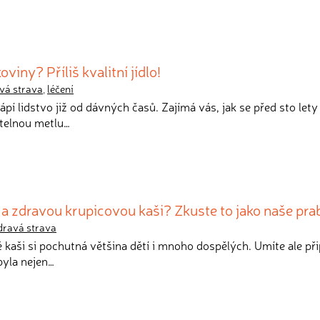
viny? Příliš kvalitní jídlo!
vá strava
,
léčení
ápí lidstvo již od dávných časů. Zajímá vás, jak se před sto lety
rtelnou metlu…
 a zdravou krupicovou kaši? Zkuste to jako naše pra
dravá strava
é kaši si pochutná většina dětí i mnoho dospělých. Umíte ale při
byla nejen…