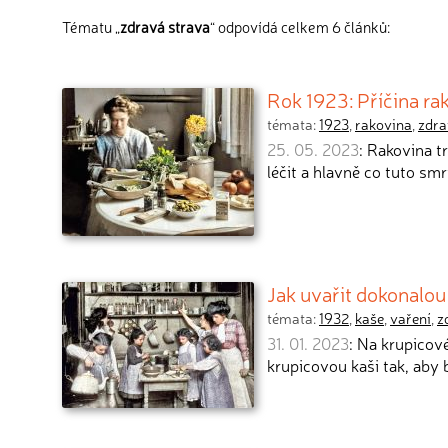
Tématu „
zdravá strava
“ odpovídá celkem 6 článků:
Rok 1923: Příčina rako
témata:
1923
,
rakovina
,
zdra
25. 05. 2023
: Rakovina tr
léčit a hlavně co tuto sm
Jak uvařit dokonalou
témata:
1932
,
kaše
,
vaření
,
z
31. 01. 2023
: Na krupicov
krupicovou kaši tak, aby 