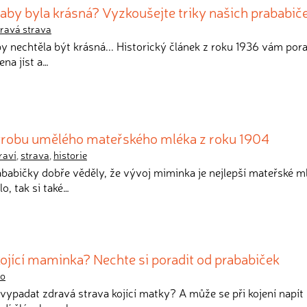
, aby byla krásná? Vyzkoušejte triky našich prababič
ravá strava
by nechtěla být krásná... Historický článek z roku 1936 vám pora
ena jíst a…
ýrobu umělého mateřského mléka z roku 1904
raví
,
strava
,
historie
ababičky dobře věděly, že vývoj miminka je nejlepší mateřské m
o, tak si také…
 kojící maminka? Nechte si poradit od prababiček
lo
 vypadat zdravá strava kojící matky? A může se při kojení napít