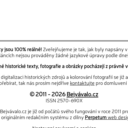
ky jsou 100% reálné!
Zveřejňujeme je tak, jak byly napsány 
článcích nejsou prováděny žádné jazykové úpravy podle dne
 historické texty, fotografie a obrázky pocházejí z právně v
igitalizaci historických zdrojů a kolorování fotografií se již
řebírat, tak nás prosím nejdříve
kontaktujte
pro domluvení
© 2011 - 2026
Bejvávalo.cz
ISSN 2570-690X
Bejvávalo.cz je již od počátů svého fungování v roce 2011 p
 originálním redakčním systému z dílny
Perpetum
web desi
Nastavení soukromí a cookies