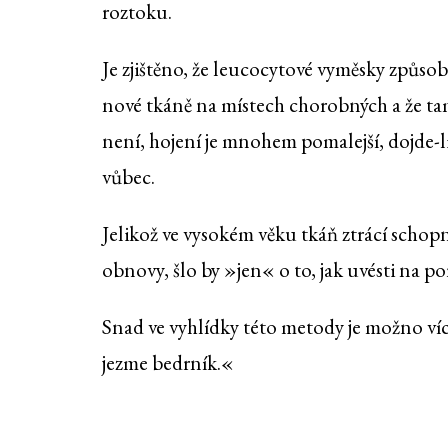
roztoku.
Je zjištěno, že leucocytové vyměsky způsob
nové tkáně na místech chorobných a že tam
není, hojení je mnohem pomalejší, dojde-
vůbec.
Jelikož ve vysokém věku tkáň ztrácí schop
obnovy, šlo by »jen« o to, jak uvésti na p
Snad ve vyhlídky této metody je možno ví
jezme bedrník.«