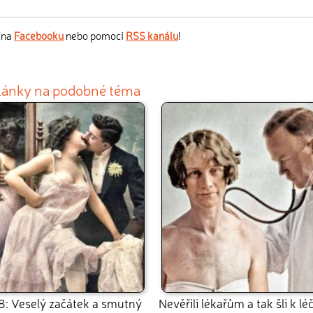
s na
Facebooku
nebo pomocí
RSS kanálu
!
články na podobné téma
8: Veselý začátek a smutný
Nevěřili lékařům a tak šli k léč