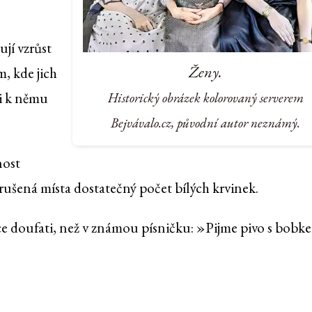
ují vzrůst
Ženy.
, kde jich
li k němu
Historický obrázek kolorovaný serverem
Bejvávalo.cz, původní autor neznámý.
nost
orušená místa dostatečný počet bílých krvinek.
ce doufati, než v známou písničku: »Pijme pivo s bobk