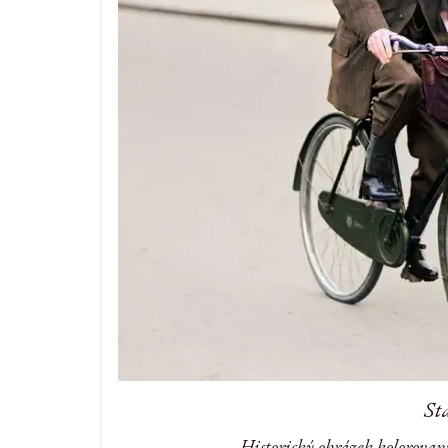
St
Historický obrázek kolorovan