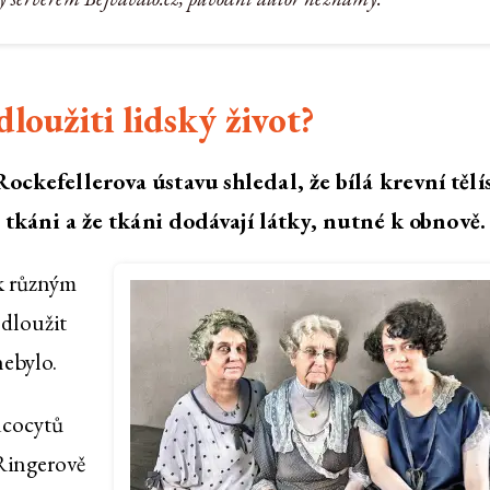
oužiti lidský život?
ockefellerova ústavu shledal, že bílá krevní tělí
né tkáni a že tkáni dodávají látky, nutné k obnově.
 k různým
dloužit
nebylo.
eucocytů
 Ringerově