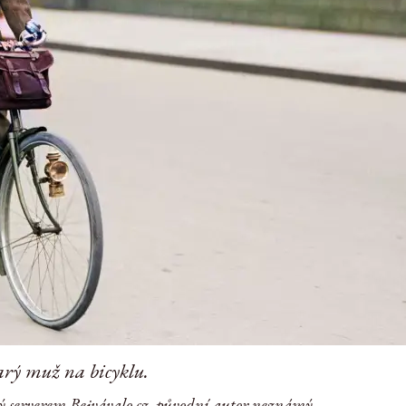
arý muž na bicyklu.
ý serverem Bejvávalo.cz, původní autor neznámý.