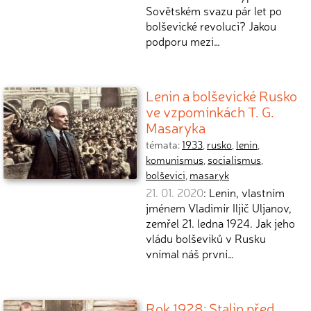
Sovětském svazu pár let po
bolševické revoluci? Jakou
podporu mezi…
Lenin a bolševické Rusko
ve vzpomínkách T. G.
Masaryka
témata:
1933
,
rusko
,
lenin
,
komunismus
,
socialismus
,
bolševici
,
masaryk
21. 01. 2020
: Lenin, vlastním
jménem Vladimír Iljič Uljanov,
zemřel 21. ledna 1924. Jak jeho
vládu bolševiků v Rusku
vnímal náš první…
Rok 1928: Stalin před