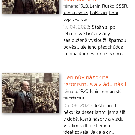
témata:
1923
,
Lenin
,
Rusko
,
SSSR
,
komunismus
,
bolševici
,
teror
,
poprava
,
car
17. 04. 2023
: Stalin si po
létech své hrůzovlády
zaslouženě vysloužil špatnou
pověst, ale jeho předchůdce
Lenina dodnes mnozí vnímají…
Leninův názor na
terorismus a vládu násilí
témata:
1920
,
lenin
,
komunisté
,
terorismus
05. 08. 2020
: Ještě před
několika desetiletími jsme žili
v době, která názory a vládu
Vladimira Iljiče Lenina
idealizovala. Jak ale on…