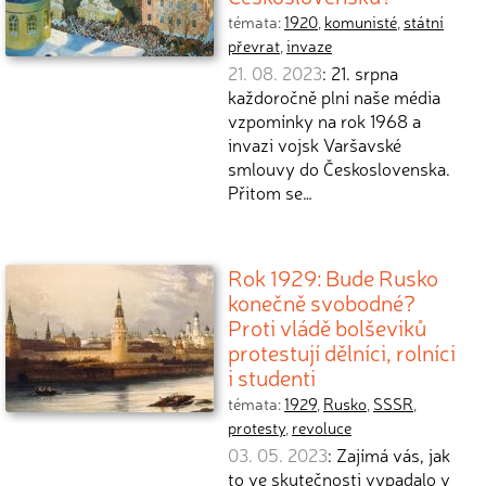
témata:
1920
,
komunisté
,
státní
převrat
,
invaze
21. 08. 2023
: 21. srpna
každoročně plní naše média
vzpomínky na rok 1968 a
invazi vojsk Varšavské
smlouvy do Československa.
Přitom se…
Rok 1929: Bude Rusko
konečně svobodné?
Proti vládě bolševiků
protestují dělníci, rolníci
i studenti
témata:
1929
,
Rusko
,
SSSR
,
protesty
,
revoluce
03. 05. 2023
: Zajímá vás, jak
to ve skutečnosti vypadalo v