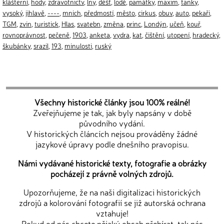
klášterní
,
hody
,
zdravotnictv
,
lny
,
déšť
,
lodě
,
památky
,
maxim
,
tanky
,
vysoký
,
jihlavě
,
----
,
mnich
,
předmostí
,
město
,
cirkus
,
obuv
,
auto
,
pekaři
,
TGM
,
zvin
,
turistick
,
Hlas
,
svatebn
,
změna
,
princ
,
Londýn
,
učeň
,
kouř
,
rovnoprávnost
,
pečeně
,
1903
,
anketa
,
vydra
,
kat
,
čištění
,
utopení
,
hradecký
,
škubánky
,
srazil
,
193
,
minulosti
,
ruský
Všechny historické články jsou 100% reálné!
Zveřejňujeme je tak, jak byly napsány v době
původního vydání.
V historických článcích nejsou prováděny žádné
jazykové úpravy podle dnešního pravopisu.
Námi vydávané historické texty, fotografie a obrázky
pocházejí z právně volných zdrojů.
Upozorňujeme, že na naši digitalizaci historických
zdrojů a kolorování fotografií se již autorská ochrana
vztahuje!
Pokud od nás chcete nějaký obsah přebírat, tak nás