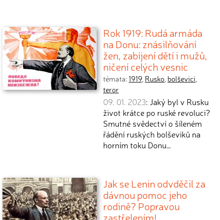
Rok 1919: Rudá armáda
na Donu: znásilňování
žen, zabíjení dětí i mužů,
ničení celých vesnic
témata:
1919
,
Rusko
,
bolševici
,
teror
09. 01. 2023
: Jaký byl v Rusku
život krátce po ruské revoluci?
Smutné svědectví o šíleném
řádění ruských bolševiků na
horním toku Donu…
Jak se Lenin odvděčil za
dávnou pomoc jeho
rodině? Popravou
zastřelením!