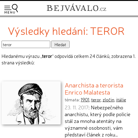
Výsledky hledání: TEROR
Hledanému výrazu „
teror
“ odpovídá celkem 24 článků, zobrazena 1.
strana výsledků:
Anarchista a terorista
Enrico Malatesta
témata:
1901
,
teror
,
zločin
,
itálie
23. 11. 2017
: Nebezpečného
anarchistu, který podle policie
stál za mnoha atentáty na
významné osobnosti, vám
představí článek z roku…