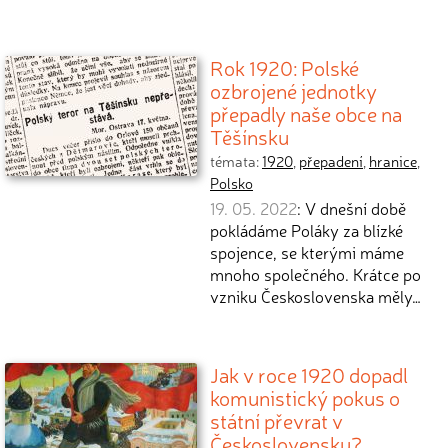
Rok 1920: Polské
ozbrojené jednotky
přepadly naše obce na
Těšínsku
témata:
1920
,
přepadení
,
hranice
,
Polsko
19. 05. 2022
: V dnešní době
pokládáme Poláky za blízké
spojence, se kterými máme
mnoho společného. Krátce po
vzniku Československa měly…
Jak v roce 1920 dopadl
komunistický pokus o
státní převrat v
Československu?