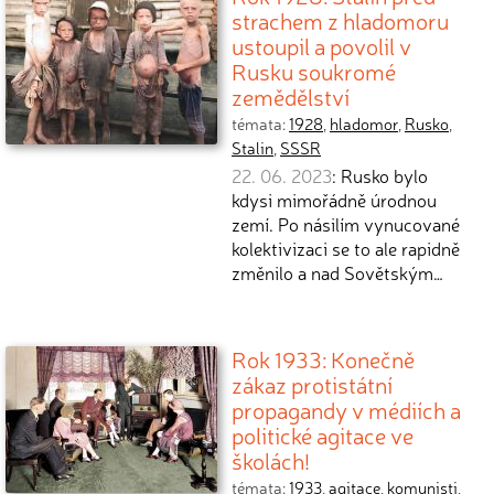
strachem z hladomoru
ustoupil a povolil v
Rusku soukromé
zemědělství
témata:
1928
,
hladomor
,
Rusko
,
Stalin
,
SSSR
22. 06. 2023
: Rusko bylo
kdysi mimořádně úrodnou
zemí. Po násilím vynucované
kolektivizaci se to ale rapidně
změnilo a nad Sovětským…
Rok 1933: Konečně
zákaz protistátní
propagandy v médiích a
politické agitace ve
školách!
témata:
1933
,
agitace
,
komunisti
,