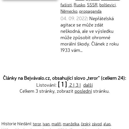
fašisti
,
Rusko
,
SSSR
,
bolševici
,
Německo
,
propaganda
04. 09. 2022
: Nepřátelská
agitace se může zdát
neškodná, ale ve výsledku
může způsobit ohromné
morální škody. Článek z roku
1933 vám…
Články na Bejvávalo.cz, obsahující slovo „
teror
“ (celkem 24):
[ 1 ]
Listování:
2
|
3
|
další
Celkem 3 stránky, zobrazit
poslední
stránku.
Historie hledání:
teror
,
ivan
,
malíři
,
manželka
,
český
,
závod
,
a\as
,