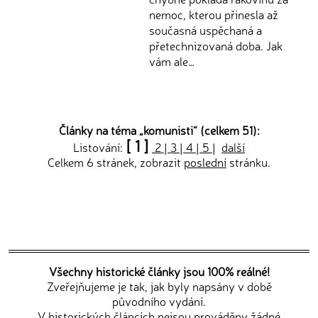
nemoc, kterou přinesla až
současná uspěchaná a
přetechnizovaná doba. Jak
vám ale…
Články na téma „
komunisti
“ (celkem 51):
[ 1 ]
Listování:
2
|
3
|
4
|
5
|
další
Celkem 6 stránek, zobrazit
poslední
stránku.
Všechny historické články jsou 100% reálné!
Zveřejňujeme je tak, jak byly napsány v době
původního vydání.
V historických článcích nejsou prováděny žádné