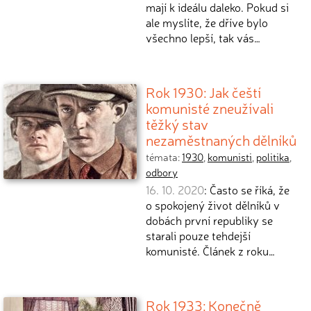
mají k ideálu daleko. Pokud si
ale myslíte, že dříve bylo
všechno lepší, tak vás…
Rok 1930: Jak čeští
komunisté zneužívali
těžký stav
nezaměstnaných dělníků
témata:
1930
,
komunisti
,
politika
,
odbory
16. 10. 2020
: Často se říká, že
o spokojený život dělníků v
dobách první republiky se
starali pouze tehdejší
komunisté. Článek z roku…
Rok 1933: Konečně