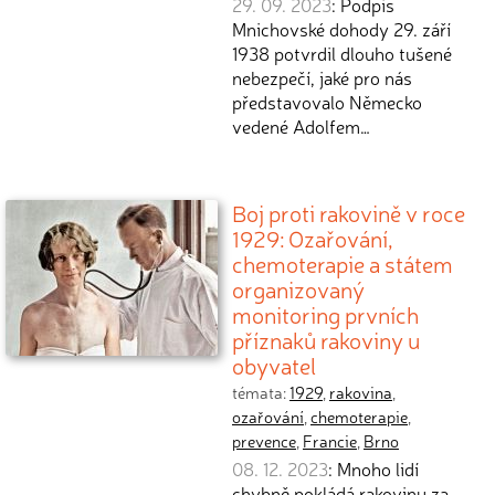
29. 09. 2023
: Podpis
Mnichovské dohody 29. září
1938 potvrdil dlouho tušené
nebezpečí, jaké pro nás
představovalo Německo
vedené Adolfem…
Boj proti rakovině v roce
1929: Ozařování,
chemoterapie a státem
organizovaný
monitoring prvních
příznaků rakoviny u
obyvatel
témata:
1929
,
rakovina
,
ozařování
,
chemoterapie
,
prevence
,
Francie
,
Brno
08. 12. 2023
: Mnoho lidí
chybně pokládá rakovinu za