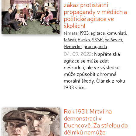
zákaz protistátní
propagandy v médiích a
politické agitace ve
školách!
témata:
1933
,
agitace
,
komunisti
,
fašisti
,
Rusko
,
SSSR
,
bolševici
,
Německo
,
propaganda
04. 09. 2022
: Nepřátelská
agitace se může zdát
neškodná, ale ve výsledku
může způsobit ohromné
morální škody. Článek z roku
1933 vám…
Rok 1931: Mrtví na
demonstraci v
Duchcově. Za střelbu do
dělníků nemůže