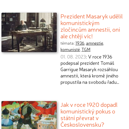
Prezident Masaryk udělil
komunistickým
zločincům amnestii, oni
ale chtějí víc!
témata:
1936
,
amnestie
,
komunisté
,
TGM
01. 08. 2023
: V roce 1936
podepsal prezident Tomáš
Garrigue Masaryk rozsáhlou
amnestii, která kromě jiného
propustila na svobodu řadu…
Jak v roce 1920 dopadl
komunistický pokus o
státní převrat v
Československu?