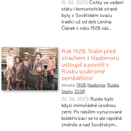
15. 02. 2023
: Čistky ve vedení
státu i komunistické straně
byly v Sovětském svazu
tradicí už od dob Lenina.
Článek z roku 1928 vás…
Rok 1928: Stalin před
strachem z hladomoru
ustoupil a povolil v
Rusku soukromé
zemědělství
témata:
1928
,
hladomor
,
Rusko
,
Stalin
,
SSSR
22. 06. 2023
: Rusko bylo
kdysi mimořádně úrodnou
zemí. Po násilím vynucované
kolektivizaci se to ale rapidně
změnilo a nad Sovětským…