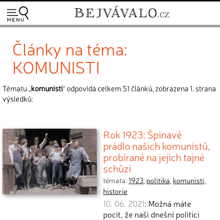
Články na téma:
KOMUNISTI
Tématu „
komunisti
“ odpovídá celkem 51 článků, zobrazena 1. strana
výsledků:
Rok 1923: Špinavé
prádlo našich komunistů,
probírané na jejich tajné
schůzi
témata:
1923
,
politika
,
komunisti
,
historie
10. 06. 2021
: Možná máte
pocit, že naši dnešní politici