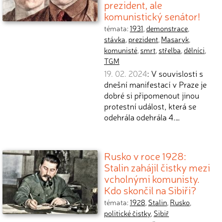
prezident, ale
komunistický senátor!
témata:
1931
,
demonstrace
,
stávka
,
prezident
,
Masaryk
,
komunisté
,
smrt
,
střelba
,
dělníci
,
TGM
19. 02. 2024
: V souvislosti s
dnešní manifestací v Praze je
dobré si připomenout jinou
protestní událost, která se
odehrála odehrála 4.…
Rusko v roce 1928:
Stalin zahájil čistky mezi
vcholnými komunisty.
Kdo skončil na Sibiři?
témata:
1928
,
Stalin
,
Rusko
,
politické čistky
,
Sibiř