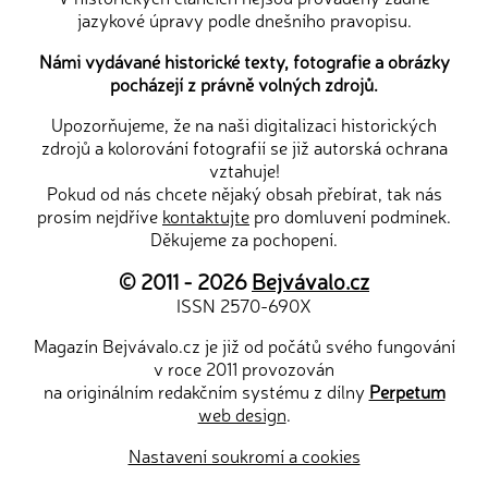
jazykové úpravy podle dnešního pravopisu.
Námi vydávané historické texty, fotografie a obrázky
pocházejí z právně volných zdrojů.
Upozorňujeme, že na naši digitalizaci historických
zdrojů a kolorování fotografií se již autorská ochrana
vztahuje!
Pokud od nás chcete nějaký obsah přebírat, tak nás
prosím nejdříve
kontaktujte
pro domluvení podmínek.
Děkujeme za pochopení.
© 2011 - 2026
Bejvávalo.cz
ISSN 2570-690X
Magazín Bejvávalo.cz je již od počátů svého fungování
v roce 2011 provozován
na originálním redakčním systému z dílny
Perpetum
web design
.
Nastavení soukromí a cookies