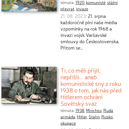
témata:
1920
,
komunisté
,
státní
převrat
,
invaze
21. 08. 2023
: 21. srpna
každoročně plní naše média
vzpomínky na rok 1968 a
invazi vojsk Varšavské
smlouvy do Československa.
Přitom se…
Ti, co měli přijít,
nepřišli... aneb
komunistické sny z roku
1938 o tom, jak nás před
Hitlerem ochrání
Sovětský svaz
témata:
1938
,
Mnichov
,
Rudá
armáda
,
Hitler
,
Stalin
,
Rusko
,
okupace