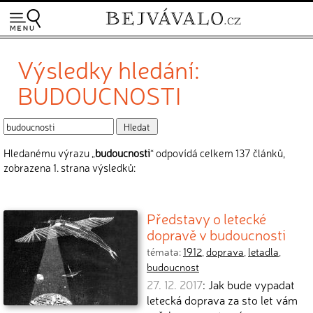
Výsledky hledání:
BUDOUCNOSTI
Hledanému výrazu „
budoucnosti
“ odpovídá celkem 137 článků,
zobrazena 1. strana výsledků:
Představy o letecké
dopravě v budoucnosti
témata:
1912
,
doprava
,
letadla
,
budoucnost
27. 12. 2017
: Jak bude vypadat
letecká doprava za sto let vám