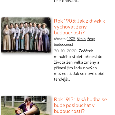
telefonování…
Rok 1905: Jak z dívek k
vychovat ženy
budoucnosti?
témata:
1905
,
škola
,
ženy
,
budoucnost
30. 10. 2020
: Začátek
minulého století přinesl do
života žen velké změny a
přinesl jim řadu nových
možností. Jak se nové době
tehdejší…
Rok 1913: Jaká hudba se
bude poslouchat v
budoucnosti?