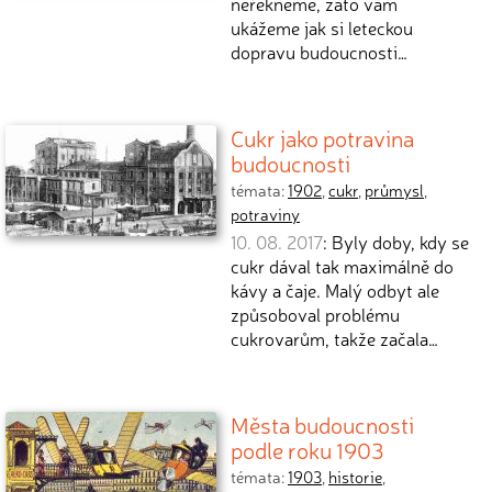
neřekneme, zato vám
ukážeme jak si leteckou
dopravu budoucnosti…
Cukr jako potravina
budoucnosti
témata:
1902
,
cukr
,
průmysl
,
potraviny
10. 08. 2017
: Byly doby, kdy se
cukr dával tak maximálně do
kávy a čaje. Malý odbyt ale
způsoboval problému
cukrovarům, takže začala…
Města budoucnosti
podle roku 1903
témata:
1903
,
historie
,