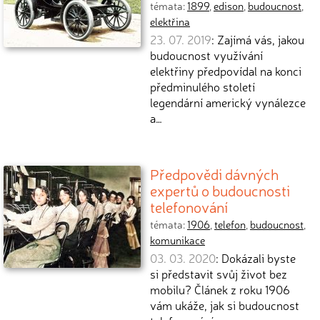
témata:
1899
,
edison
,
budoucnost
,
elektřina
23. 07. 2019
: Zajímá vás, jakou
budoucnost využívání
elektřiny předpovídal na konci
předminulého století
legendární americký vynálezce
a…
Předpovědi dávných
expertů o budoucnosti
telefonování
témata:
1906
,
telefon
,
budoucnost
,
komunikace
03. 03. 2020
: Dokázali byste
si představit svůj život bez
mobilu? Článek z roku 1906
vám ukáže, jak si budoucnost