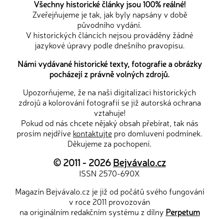
Všechny historické články jsou 100% reálné!
Zveřejňujeme je tak, jak byly napsány v době
původního vydání.
V historických článcích nejsou prováděny žádné
jazykové úpravy podle dnešního pravopisu.
Námi vydávané historické texty, fotografie a obrázky
pocházejí z právně volných zdrojů.
Upozorňujeme, že na naši digitalizaci historických
zdrojů a kolorování fotografií se již autorská ochrana
vztahuje!
Pokud od nás chcete nějaký obsah přebírat, tak nás
prosím nejdříve
kontaktujte
pro domluvení podmínek.
Děkujeme za pochopení.
© 2011 - 2026
Bejvávalo.cz
ISSN 2570-690X
Magazín Bejvávalo.cz je již od počátů svého fungování
v roce 2011 provozován
na originálním redakčním systému z dílny
Perpetum