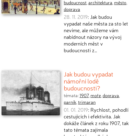
budoucnost
,
architektura
,
město
,
doprava
28. 11. 2019
: Jak budou
vypadat naše města za sto let
nevíme, ale můžeme vám
nabídnout názory na vývoj
moderních měst v
budoucnosti z…
Jak budou vypadat
námořní lodě
budoucnosti?
témata:
1907
,
moře
,
doprava
,
parník
,
trimaran
01. 01. 2019
: Rychlost, pohodlí
cestujících i efektivita. Jak
dokáže článek z roku 1907, tak
tato témata zajímala