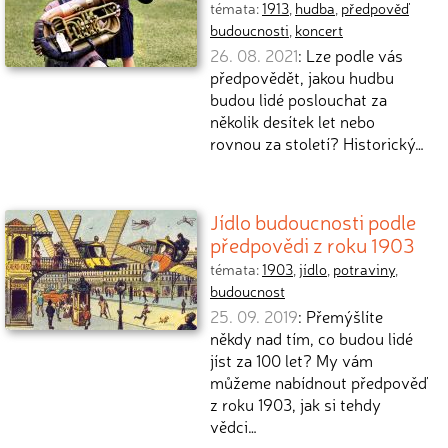
témata:
1913
,
hudba
,
předpověď
budoucnosti
,
koncert
26. 08. 2021
: Lze podle vás
předpovědět, jakou hudbu
budou lidé poslouchat za
několik desítek let nebo
rovnou za století? Historický…
Jídlo budoucnosti podle
předpovědi z roku 1903
témata:
1903
,
jídlo
,
potraviny
,
budoucnost
25. 09. 2019
: Přemýšlíte
někdy nad tím, co budou lidé
jíst za 100 let? My vám
můžeme nabídnout předpověď
z roku 1903, jak si tehdy
vědci…