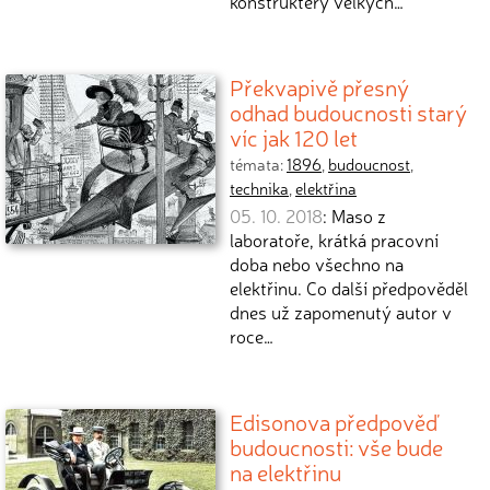
konstruktéry velkých…
Překvapivě přesný
odhad budoucnosti starý
víc jak 120 let
témata:
1896
,
budoucnost
,
technika
,
elektřina
05. 10. 2018
: Maso z
laboratoře, krátká pracovní
doba nebo všechno na
elektřinu. Co další předpověděl
dnes už zapomenutý autor v
roce…
Edisonova předpověď
budoucnosti: vše bude
na elektřinu