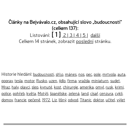
Články na Bejvávalo.cz, obsahující slovo „
budoucnosti
“
(celkem 137):
[ 1 ]
Listování:
2
|
3
|
4
|
5
|
další
Celkem 14 stránek, zobrazit
poslední
stránku.
Historie hledání:
budoucnosti
,
sh\o
,
mánes
,
nos
,
pec
,
pole
,
mrtvola
,
auta
,
poprav
,
tesla
,
motor
,
Rusko
,
uzen
,
jídlo
,
firma
,
vražda
,
miniaturn
,
sudet
,
Mraz
,
haly
,
plavci
,
slep
,
kynuté
,
kost
,
chirurgie
,
amerika
,
omyl
,
rusk
,
krimi
,
police
,
pohřeb
,
květa
,
Motýli
,
španělske
,
zelená
,
land
,
císař
,
cenzura
,
cykli
,
domov
,
francie
,
pečeně
,
1972
,
Liz
,
líšný
,
odvod
,
Titanic
,
doktor
,
učitel
,
výlet