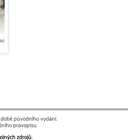
ké
v době původního vydání.
šního pravopisu.
olných zdrojů.