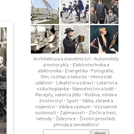
Architektura a stavebnictví
•
Automobily
a motocykly
•
Elektrotechnika a
elektronika
•
Energetika
•
Fotografie,
film, rozhlas a televize
•
Historické
události
•
Lékařství a zdraví
•
Letectví a
vzduchoplavba
•
Námořnictvo a lodě
•
Recepty, vaření a jídlo
•
Rodina, móda a
životní styl
•
Sport
•
Válka, zbraně a
vojenství
•
Věda a výzkum
•
Významné
osobnosti
•
Zajímavosti
•
Zločin a trest,
nehody
•
Železnice
•
Životní prostředí,
příroda a zemědělství