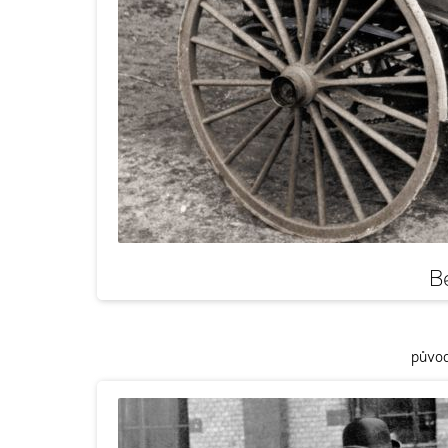
B
původ