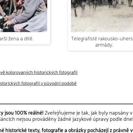
arší žena a dítě.
Telegrafisté rakousko-uhers
armády.
ově kolorovaných historických fotografií
historických fotografií v původní podobě
ky jsou 100% reálné!
Zveřejňujeme je tak, jak byly napsány 
článcích nejsou prováděny žádné jazykové úpravy podle dne
 historické texty, fotografie a obrázky pocházejí z právně v