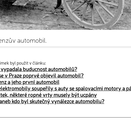
enzův automobil.
ímek byl použit v článku:
8 vypadala buducnost automobilů?
 se v Praze poprvé objevil automobil?
enz a jeho první automobil
elektromobily soupeřily s auty se spalovacími motory a p
tek, některé ropné vrty musely být ucpány
 aneb kdo byl skutečný vynálezce automobilu?