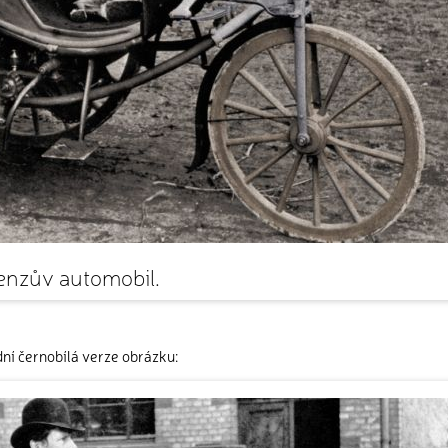
enzův automobil.
ní černobílá verze obrázku: