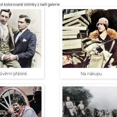
cké kolorované snímky z naší galerie
ůvěrní přátelé.
Na nákupu.