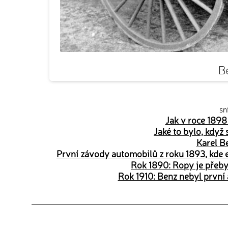
B
sn
Jak v roce 189
Jaké to bylo, když
Karel B
První závody automobilů z roku 1893, kde 
Rok 1890: Ropy je přeby
Rok 1910: Benz nebyl první