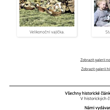
Velikonoční vajíčka.
St
Zobrazit galerii n
Zobrazit galerii 
Všechny historické člán
V historických 
Námi vydávané