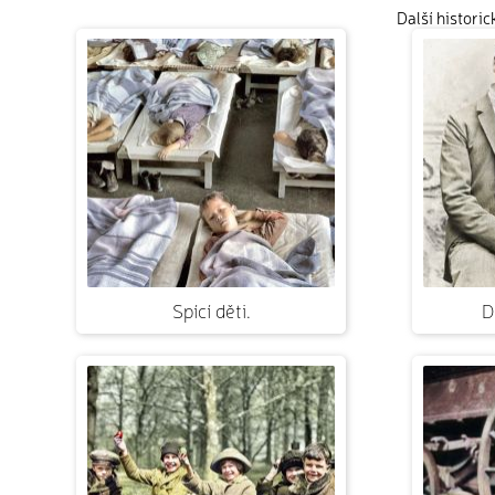
Další histori
Spící děti.
D