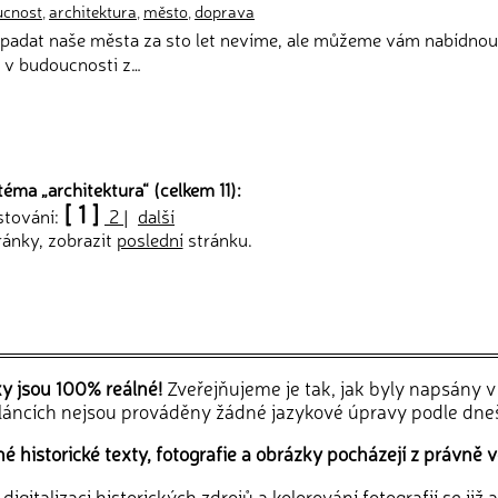
ucnost
,
architektura
,
město
,
doprava
ypadat naše města za sto let nevíme, ale můžeme vám nabídnou
 v budoucnosti z…
téma „
architektura
“ (celkem 11):
[ 1 ]
stování:
2
|
další
ránky, zobrazit
poslední
stránku.
ky jsou 100% reálné!
Zveřejňujeme je tak, jak byly napsány 
článcích nejsou prováděny žádné jazykové úpravy podle dne
 historické texty, fotografie a obrázky pocházejí z právně v
igitalizaci historických zdrojů a kolorování fotografií se již