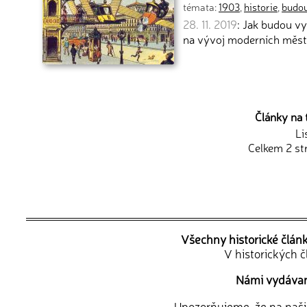
témata:
1903
,
historie
,
budo
28. 11. 2019
: Jak budou v
na vývoj moderních měst
Články na 
Li
Celkem 2 st
Všechny historické člán
V historických 
Námi vydávané
Upozorňujeme, že na naši d