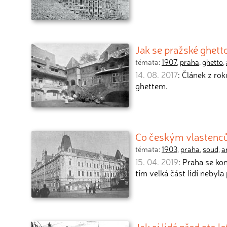
Jak se pražské ghet
témata:
1907
,
praha
,
ghetto
,
14. 08. 2017
: Článek z ro
ghettem.
Co českým vlastenců
témata:
1903
,
praha
,
soud
,
a
15. 04. 2019
: Praha se ko
tím velká část lidí nebyla 
Jak si lidé před sto