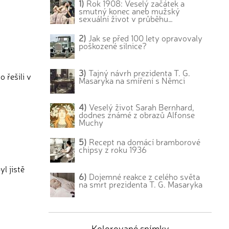
1)
Rok 1908: Veselý začátek a
smutný konec aneb mužský
sexuální život v průběhu…
2)
Jak se před 100 lety opravovaly
poškozené silnice?
3)
Tajný návrh prezidenta T. G.
 řešili v
Masaryka na smíření s Němci
4)
Veselý život Sarah Bernhard,
dodnes známé z obrazů Alfonse
Muchy
5)
Recept na domácí bramborové
chipsy z roku 1936
l jistě
6)
Dojemné reakce z celého světa
na smrt prezidenta T. G. Masaryka
Kolorované snímky