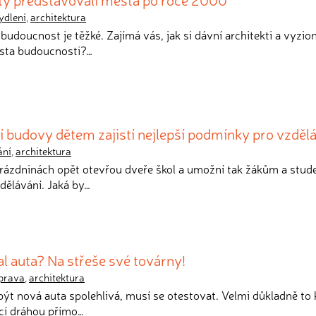
ydlení
,
architektura
budoucnost je těžké. Zajímá vás, jak si dávní architekti a vyzion
sta budoucnosti?…
í budovy dětem zajistí nejlepší podmínky pro vzděl
ání
,
architektura
 prázdninách opět otevřou dveře škol a umožní tak žákům a stu
dělávání. Jaká by…
al auta? Na střeše své továrny!
prava
,
architektura
být nová auta spolehlivá, musí se otestovat. Velmi důkladně to 
ací dráhou přímo…