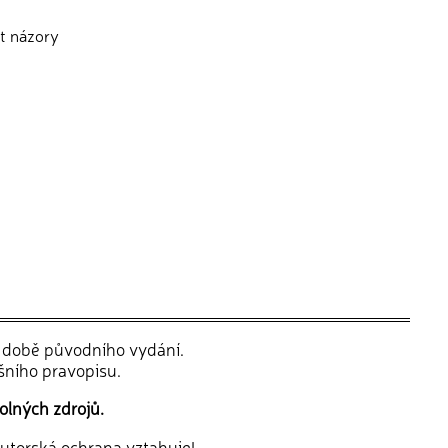
t názory
v době původního vydání.
šního pravopisu.
olných zdrojů.
 autorská ochrana vztahuje!