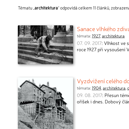
Tématu „
architektura
“ odpovídá celkem 11 článků, zobrazena
Sanace vlhkého zdiv
témata:
1927
,
architektura
07. 09. 2017
: Vlhkost ve 
roce 1927 při vysoušení V
Vyzdvižení celého d
témata:
1904
,
architektura
,
09. 08. 2017
: Přesun tém
oříšek i dnes. Dobový člá