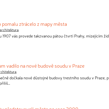
to pomalu ztrácelo z mapy města
architektura
ku 1907 vás provede takzvanou pátou čtvrtí Prahy, mizejícím ž
m vadilo na nové budově soudu v Praze
rchitektura
nečně dočkala nové důstojné budovy trestního soudu v Praze, p
příliš…
 lety představovali města po roce 2000