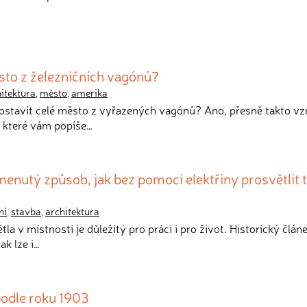
sto z železničních vagónů?
itektura
,
město
,
amerika
postavit celé město z vyřazených vagónů? Ano, přesně takto vz
 které vám popíše…
enutý způsob, jak bez pomoci elektřiny prosvětlit
ní
,
stavba
,
architektura
tla v místnosti je důležitý pro práci i pro život. Historický člán
ak lze i…
odle roku 1903