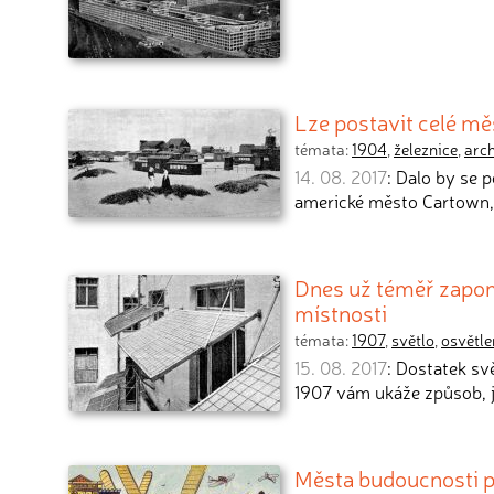
Lze postavit celé mě
témata:
1904
,
železnice
,
arch
14. 08. 2017
: Dalo by se 
americké město Cartown,
Dnes už téměř zapom
místnosti
témata:
1907
,
světlo
,
osvětle
15. 08. 2017
: Dostatek svě
1907 vám ukáže způsob, j
Města budoucnosti p