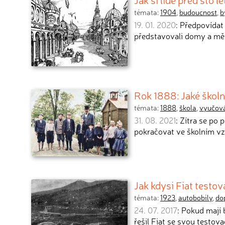
témata:
1904
,
budoucnost
,
b
19. 01. 2020
: Předpovídat 
představovali domy a mě
Rok 1888: Jaké školn
témata:
1888
,
škola
,
vyučov
31. 08. 2021
: Zítra se po
pokračovat ve školním vz
Jak kdysi Fiat testov
témata:
1923
,
autobobily
,
do
24. 07. 2017
: Pokud mají 
řešil Fiat se svou testov