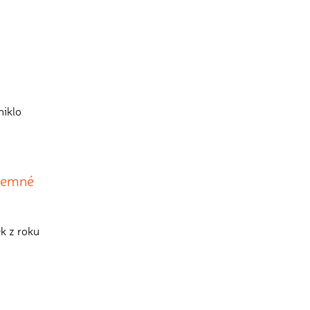
niklo
 temné
ek z roku