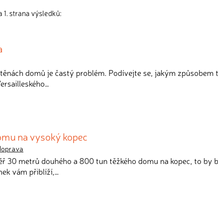
 1. strana výsledků:
a
stěnách domů je častý problém. Podívejte se, jakým způsobem to
ersailleského…
omu na vysoký kopec
doprava
ěř 30 metrů douhého a 800 tun těžkého domu na kopec, to by by
nek vám přiblíží,…