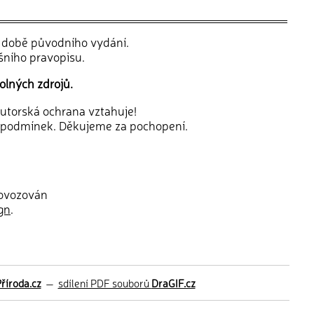
v době původního vydání.
šního pravopisu.
olných zdrojů.
 autorská ochrana vztahuje!
 podmínek. Děkujeme za pochopení.
rovozován
gn
.
říroda.cz
—
sdílení PDF souborů
DraGIF.cz