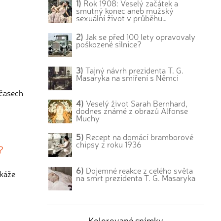
1)
Rok 1908: Veselý začátek a
smutný konec aneb mužský
sexuální život v průběhu…
2)
Jak se před 100 lety opravovaly
poškozené silnice?
3)
Tajný návrh prezidenta T. G.
Masaryka na smíření s Němci
 časech
4)
Veselý život Sarah Bernhard,
dodnes známé z obrazů Alfonse
Muchy
5)
Recept na domácí bramborové
chipsy z roku 1936
?
6)
Dojemné reakce z celého světa
ukáže
na smrt prezidenta T. G. Masaryka
Kolorované snímky