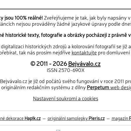
ky jsou 100% reálné!
Zveřejňujeme je tak, jak byly napsány 
článcích nejsou prováděny žádné jazykové úpravy podle dne
 historické texty, fotografie a obrázky pocházejí z právně v
igitalizaci historických zdrojů a kolorování fotografií se již
řebírat, tak nás prosím nejdříve
kontaktujte
pro domluvení
© 2011 - 2026
Bejvávalo.cz
ISSN 2570-690X
Bejvávalo.cz je již od počátů svého fungování v roce 2011 p
 originálním redakčním systému z dílny
Perpetum
web desi
Nastavení soukromí a cookies
ěné dekorace
Hapík.cz
—
originální samolepky
Pieris.cz
—
magazín
P