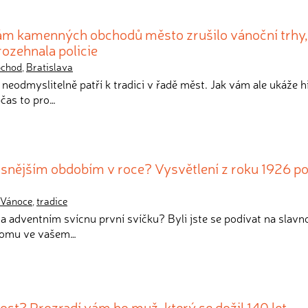
bám kamenných obchodů město zrušilo vánoční trhy,
rozehnala policie
bchod
,
Bratislava
 neodmyslitelně patří k tradici v řadě měst. Jak vám ale ukáže h
bčas to pro…
ásnějším obdobím v roce? Vysvětlení z roku 1926 pot
Vánoce
,
tradice
e na adventním svícnu první svíčku? Byli jste se podívat na slavn
tromu ve vašem…
st? Prozradí vám ho muž, který se dožil 140 let