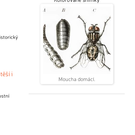
istorický
ěší i
Moucha domácí.
ostní