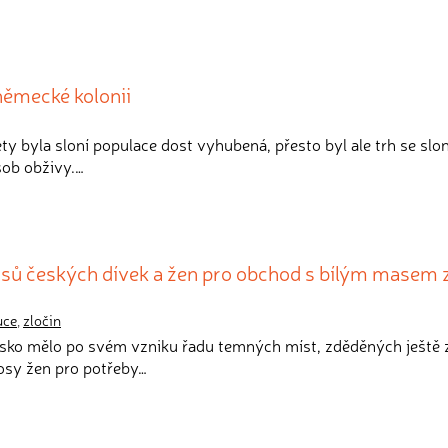
 německé kolonii
lety byla sloní populace dost vyhubená, přesto byl ale trh se sl
sob obživy.…
nosů českých dívek a žen pro obchod s bílým masem 
uce
,
zločin
nsko mělo po svém vzniku řadu temných míst, zděděných ještě 
osy žen pro potřeby…