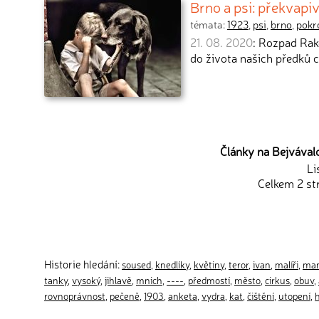
Brno a psi: překvap
témata:
1923
,
psi
,
brno
,
pokr
21. 08. 2020
: Rozpad Rak
do života našich předků 
Články na Bejvávalo
Li
Celkem 2 st
Historie hledání:
soused
,
knedlíky
,
květiny
,
teror
,
ivan
,
malíři
,
man
tanky
,
vysoký
,
jihlavě
,
mnich
,
----
,
předmostí
,
město
,
cirkus
,
obuv
,
rovnoprávnost
,
pečeně
,
1903
,
anketa
,
vydra
,
kat
,
čištění
,
utopení
,