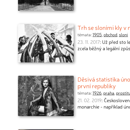
Trh se sloními kly v
témata:
1905
,
obchod
,
sloni
23. 11. 2017
: Už před sto 
zcela běžný a legální způ
Děsivá statistika ú
první republiky
témata:
1926
,
praha
,
prostit
21. 02. 2019
: Českoslove
monarchie - například ún