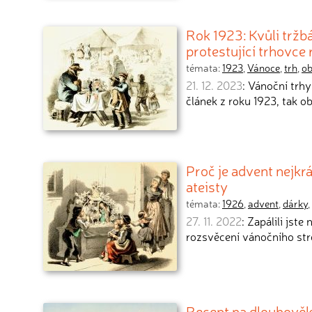
Rok 1923: Kvůli trž
protestující trhovce 
témata:
1923
,
Vánoce
,
trh
,
o
21. 12. 2023
: Vánoční trhy
článek z roku 1923, tak o
Proč je advent nejkr
ateisty
témata:
1926
,
advent
,
dárky
,
27. 11. 2022
: Zapálili jst
rozsvěcení vánočního s
Recept na dlouhověko