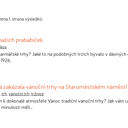
ena 1. strana výsledků:
našich prababiček
nkov
 farmářské trhy? Jaké to na podobných trzích bývalo v dávných
 1926.
a zakázala vánoční trhy na Staroměstském náměstí
,
trh
,
vánoční trh
,
tržnice
m k dokonalé atmosféře Vánoc tradiční vánoční trhy? Jak vám 
v minulosti měli…