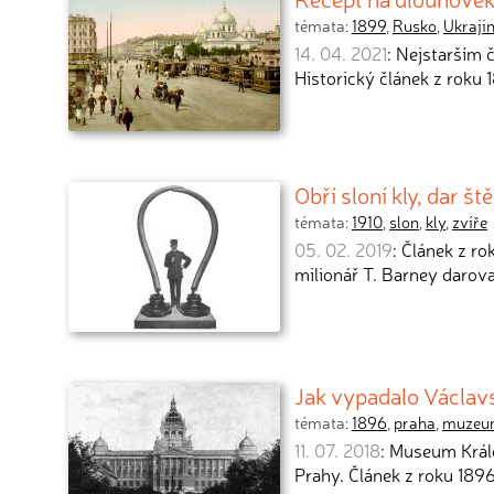
témata:
1899
,
Rusko
,
Ukraji
14. 04. 2021
: Nejstarším 
Historický článek z roku 
Obří sloní kly, dar
témata:
1910
,
slon
,
kly
,
zvíře
05. 02. 2019
: Článek z ro
milionář T. Barney daro
Jak vypadalo Václav
témata:
1896
,
praha
,
muzeu
11. 07. 2018
: Museum Král
Prahy. Článek z roku 1896