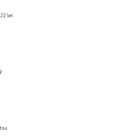
22 let.
ý
tou