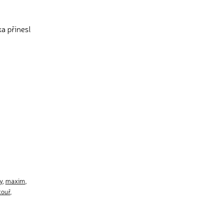
a přinesl
y
,
maxim
,
kouř
,