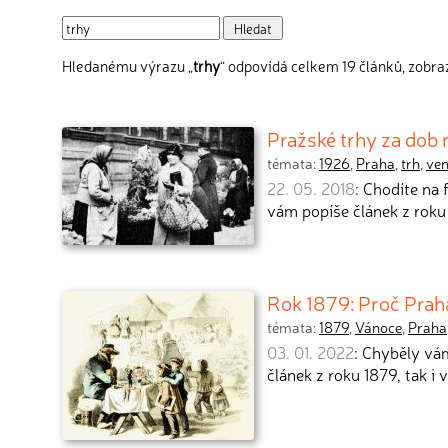
Hledanému výrazu „
trhy
“ odpovídá celkem 19 článků, zobraz
Pražské trhy za dob 
témata:
1926
,
Praha
,
trh
,
ve
22. 05. 2018
: Chodíte na
vám popíše článek z roku
Rok 1879: Proč Prah
témata:
1879
,
Vánoce
,
Praha
03. 01. 2022
: Chyběly vá
článek z roku 1879, tak i 