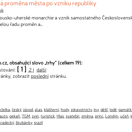
ivá proměna města po vzniku republiky
ok
ousko-uherské monarchie a vznik samostatného Československ
celou řadu proměn a…
.cz, obsahující slovo „
trhy
“ (celkem 19):
[ 1 ]
stování:
2
|
další
ránky, zobrazit
poslední
stránku.
želka
,
český
,
závod
,
a\as
,
klášterní
,
hody
,
zdravotnictv
,
lny
,
déšť
,
lodě
,
památk
auto
,
pekaři
,
TGM
,
zvin
,
turistick
,
Hlas
,
svatebn
,
změna
,
princ
,
Londýn
,
učeň
,
hradecký
,
škubánky
,
srazil