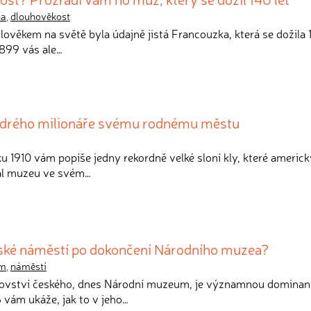
na
,
dlouhověkost
člověkem na světě byla údajně jistá Francouzka, která se dožila 1
1899 vás ale…
 štědrého milionáře svému rodnému městu
ku 1910 vám popíše jedny rekordně velké sloní kly, které americk
val muzeu ve svém…
ské náměstí po dokončení Národního muzea?
m
,
náměstí
ovství českého, dnes Národní muzeum, je významnou dominan
 vám ukáže, jak to v jeho…