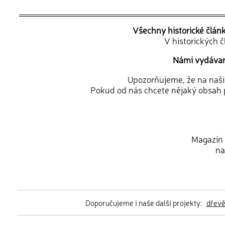
Všechny historické člán
V historických 
Námi vydávané
Upozorňujeme, že na naši d
Pokud od nás chcete nějaký obsah p
Magazín 
na
Doporučujeme i naše další projekty:
dřev