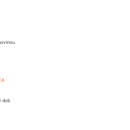
onovinou
za
z dob