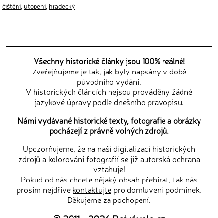
čištění
,
utopení
,
hradecký
Všechny historické články jsou 100% reálné!
Zveřejňujeme je tak, jak byly napsány v době
původního vydání.
V historických článcích nejsou prováděny žádné
jazykové úpravy podle dnešního pravopisu.
Námi vydávané historické texty, fotografie a obrázky
pocházejí z právně volných zdrojů.
Upozorňujeme, že na naši digitalizaci historických
zdrojů a kolorování fotografií se již autorská ochrana
vztahuje!
Pokud od nás chcete nějaký obsah přebírat, tak nás
prosím nejdříve
kontaktujte
pro domluvení podmínek.
Děkujeme za pochopení.