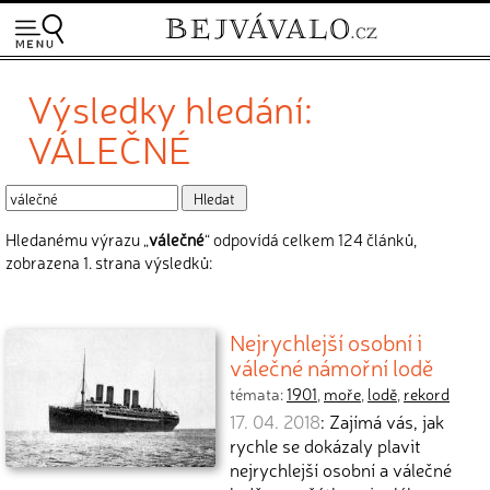
Výsledky hledání:
VÁLEČNÉ
Hledanému výrazu „
válečné
“ odpovídá celkem 124 článků,
zobrazena 1. strana výsledků:
Nejrychlejší osobní i
válečné námořní lodě
témata:
1901
,
moře
,
lodě
,
rekord
17. 04. 2018
: Zajímá vás, jak
rychle se dokázaly plavit
nejrychlejší osobní a válečné