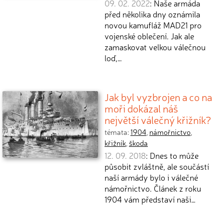
09. 02. 2022
: Naše armáda
před několika dny oznámila
novou kamufláž MAD21 pro
vojenské oblečení. Jak ale
zamaskovat velkou válečnou
loď,…
Jak byl vyzbrojen a co na
moři dokázal náš
největší válečný křižník?
témata:
1904
,
námořnictvo
,
křižník
,
škoda
12. 09. 2018
: Dnes to může
působit zvláštně, ale součástí
naší armády bylo i válečné
námořnictvo. Článek z roku
1904 vám představí naši…