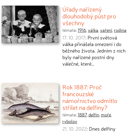
Úřady nařízený
dlouhodobý půst pro
všechny
témata:
1916
,
válka
,
vaření
,
rodina
17. 10. 2017
: První světová
válka přinášela omezení i do
běžného života. Jedním z nich
byly nařízené postní dny
válečné, které…
Rok 1887: Proč
francouzské
námořnictvo odmítlo
střílet na delfíny?
témata:
1887
,
delfín
,
moře
,
rybolov
21. 10. 2022
: Dnes delfíny