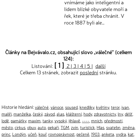
vnímáme jako inteligentní a
lidem blízké obyvatele moří a
řek, které je třeba chránit. V
roce 1887 byli ale…
Články na Bejvávalo.cz, obsahující slovo „
válečné
“ (celkem
124):
[ 1 ]
Listování:
2
|
3
|
4
|
5
|
další
Celkem 13 stránek, zobrazit
poslední
stránku.
Historie hledání:
válečné
,
vánoce
,
soused
,
knedlíky
,
květiny
,
teror
,
ivan
,
malíři
,
manželka
,
český
,
závod
,
a\as
,
klášterní
,
hody
,
zdravotnictv
,
lny
,
déšť
,
lodě
,
památky
,
maxim
,
tanky
,
vysoký
,
jihlavě
,
----
,
mnich
,
předmostí
,
město
,
cirkus
,
obuv
,
auto
,
pekaři
,
TGM
,
zvin
,
turistick
,
Hlas
,
svatebn
,
změna
,
princ
,
Londýn
,
učeň
,
kouř
,
rovnoprávnost
,
pečeně
,
1903
,
anketa
,
vydra
,
kat
,