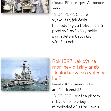
témata:
1915
,
recepty
,
Velikonoce
,
válka
16. 04. 2022
: Chcete
vyzkoušet, jak české
hospodyňky za těžkých časů
první světové války pekly
svým dětem bábovku,
vánočku nebo…
Rok 1897: Jak být na
moři neviditelný aneb
ideální barva pro válečné
lodě
témata:
1897
,
námořnictvo
,
armáda
,
kamufláž
18. 03. 2021
: Vidět a přitom
nebýt viděl je v boji
mimořádně důležité. Jakou