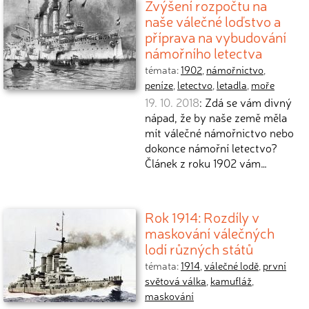
Zvýšení rozpočtu na
naše válečné loďstvo a
příprava na vybudování
námořního letectva
témata:
1902
,
námořnictvo
,
peníze
,
letectvo
,
letadla
,
moře
19. 10. 2018
: Zdá se vám divný
nápad, že by naše země měla
mít válečné námořnictvo nebo
dokonce námořní letectvo?
Článek z roku 1902 vám…
Rok 1914: Rozdíly v
maskování válečných
lodí různých států
témata:
1914
,
válečné lodě
,
první
světová válka
,
kamufláž
,
maskování