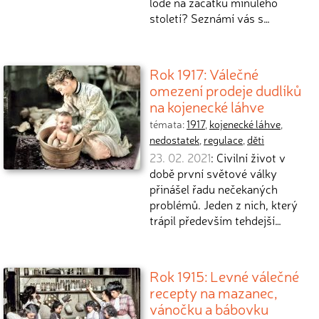
lodě na začátku minulého
století? Seznámí vás s…
Rok 1917: Válečné
omezení prodeje dudlíků
na kojenecké láhve
témata:
1917
,
kojenecké láhve
,
nedostatek
,
regulace
,
děti
23. 02. 2021
: Civilní život v
době první světové války
přinášel řadu nečekaných
problémů. Jeden z nich, který
trápil především tehdejší…
Rok 1915: Levné válečné
recepty na mazanec,
vánočku a bábovku