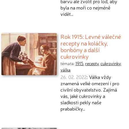
barvu ale zvolit pro loď, aby
byla na moři co nejméně
vidět…
Rok 1915: Levné válečné
recepty na koláčky,
bonbóny a další
cukrovinky
témata:
1915
,
recepty
,
cukrovinky
,
válka
26. 02. 2022
: Válka vždy
znamená velké omezení i pro
civilní obyvatelstvo. Zajímá
vás, jaké cukrovinky a
sladkosti pekly naše
prababičky…