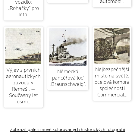
automobil.
vozidlo:
„Rohačky“ pro
léto.
Nejbezpečnější
Výjev z prvních
Německá
místo na světě:
aeronautických
pancéřová loď
ocelová komora
závodů v
„Braunschweig“.
společnosti
Remeši. —
Commercial…
Současný let
osmi…
Zobrazit galerii nově kolorovaných historických fotografií