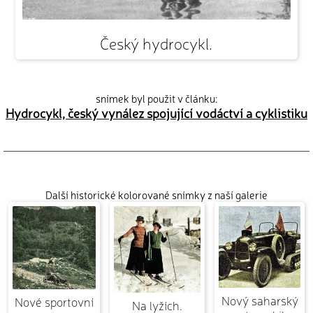
Český hydrocykl.
snímek byl použit v článku:
Hydrocykl, český vynález spojující vodáctví a cyklistiku
Další historické kolorované snímky z naší galerie
Nový saharský
Nové sportovní
Na lyžích.