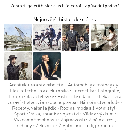
Zobrazit galerii historických fotografií v původní podobě
Nejnovější historické články
Architektura a stavebnictví
•
Automobily a motocykly
•
Elektrotechnika a elektronika
•
Energetika
•
Fotografie,
film, rozhlas a televize
•
Historické události
•
Lékařství a
zdraví
•
Letectví a vzduchoplavba
•
Námořnictvo a lodě
•
Recepty, vaření a jídlo
•
Rodina, móda a životní styl
•
Sport
•
Válka, zbraně a vojenství
•
Věda a výzkum
•
Významné osobnosti
•
Zajímavosti
•
Zločin a trest,
nehody
•
Železnice
•
Životní prostředí, příroda a