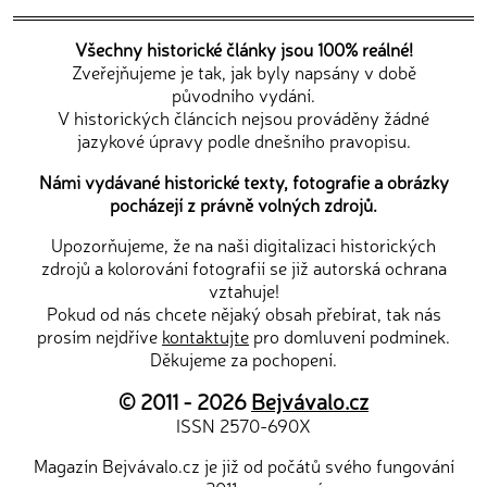
Všechny historické články jsou 100% reálné!
Zveřejňujeme je tak, jak byly napsány v době
původního vydání.
V historických článcích nejsou prováděny žádné
jazykové úpravy podle dnešního pravopisu.
Námi vydávané historické texty, fotografie a obrázky
pocházejí z právně volných zdrojů.
Upozorňujeme, že na naši digitalizaci historických
zdrojů a kolorování fotografií se již autorská ochrana
vztahuje!
Pokud od nás chcete nějaký obsah přebírat, tak nás
prosím nejdříve
kontaktujte
pro domluvení podmínek.
Děkujeme za pochopení.
© 2011 - 2026
Bejvávalo.cz
ISSN 2570-690X
Magazín Bejvávalo.cz je již od počátů svého fungování