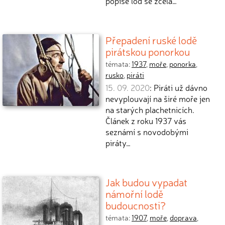
popíše loď se zcela…
Přepadení ruské lodě
pirátskou ponorkou
témata:
1937
,
moře
,
ponorka
,
rusko
,
piráti
15. 09. 2020
: Piráti už dávno
nevyplouvají na širé moře jen
na starých plachetnicích.
Článek z roku 1937 vás
seznámí s novodobými
piráty…
Jak budou vypadat
námořní lodě
budoucnosti?
témata:
1907
,
moře
,
doprava
,