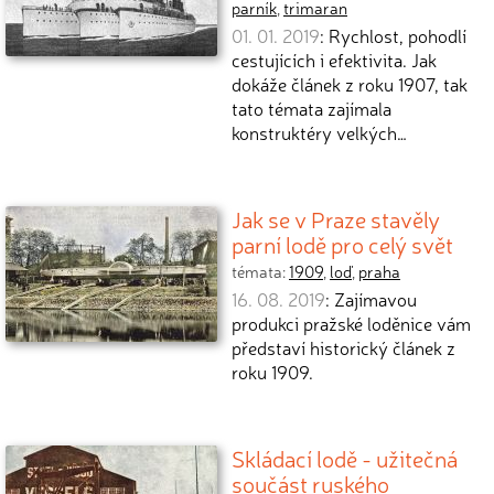
parník
,
trimaran
01. 01. 2019
: Rychlost, pohodlí
cestujících i efektivita. Jak
dokáže článek z roku 1907, tak
tato témata zajímala
konstruktéry velkých…
Jak se v Praze stavěly
parní lodě pro celý svět
témata:
1909
,
loď
,
praha
16. 08. 2019
: Zajímavou
produkci pražské loděnice vám
představí historický článek z
roku 1909.
Skládací lodě - užitečná
součást ruského