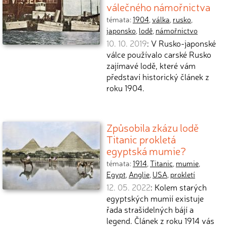
válečného námořnictva
témata:
1904
,
válka
,
rusko
,
japonsko
,
lodě
,
námořnictvo
10. 10. 2019
: V Rusko-japonské
válce používalo carské Rusko
zajímavé lodě, které vám
představí historický článek z
roku 1904.
Způsobila zkázu lodě
Titanic prokletá
egyptská mumie?
témata:
1914
,
Titanic
,
mumie
,
Egypt
,
Anglie
,
USA
,
prokletí
12. 05. 2022
: Kolem starých
egyptských mumií existuje
řada strašidelných bájí a
legend. Článek z roku 1914 vás