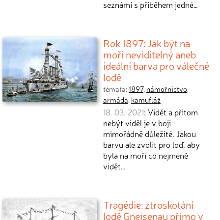
seznámí s příběhem jedné…
Rok 1897: Jak být na
moři neviditelný aneb
ideální barva pro válečné
lodě
témata:
1897
,
námořnictvo
,
armáda
,
kamufláž
18. 03. 2021
: Vidět a přitom
nebýt viděl je v boji
mimořádně důležité. Jakou
barvu ale zvolit pro loď, aby
byla na moři co nejméně
vidět…
Tragédie: ztroskotání
lodě Gneisenau přímo v