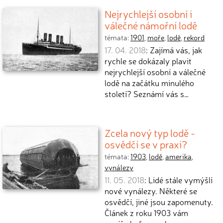
Nejrychlejší osobní i
válečné námořní lodě
témata:
1901
,
moře
,
lodě
,
rekord
17. 04. 2018
: Zajímá vás, jak
rychle se dokázaly plavit
nejrychlejší osobní a válečné
lodě na začátku minulého
století? Seznámí vás s…
Zcela nový typ lodě -
osvědčí se v praxi?
témata:
1903
,
lodě
,
amerika
,
vynálezy
11. 05. 2018
: Lidé stále vymýšlí
nové vynálezy. Některé se
osvědčí, jiné jsou zapomenuty.
Článek z roku 1903 vám