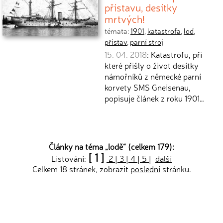
přístavu, desítky
mrtvých!
témata:
1901
,
katastrofa
,
loď
,
přístav
,
parní stroj
15. 04. 2018
: Katastrofu, při
které přišly o život desítky
námořníků z německé parní
korvety SMS Gneisenau,
popisuje článek z roku 1901…
Články na téma „
lodě
“ (celkem 179):
[ 1 ]
Listování:
2
|
3
|
4
|
5
|
další
Celkem 18 stránek, zobrazit
poslední
stránku.