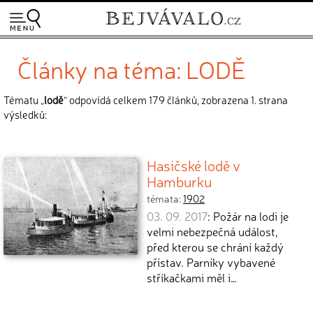
Články na téma: LODĚ
Tématu „
lodě
“ odpovídá celkem 179 článků, zobrazena 1. strana
výsledků:
Hasičské lodě v
Hamburku
témata:
1902
03. 09. 2017
: Požár na lodi je
velmi nebezpečná událost,
před kterou se chrání každý
přístav. Parníky vybavené
stříkačkami měl i…