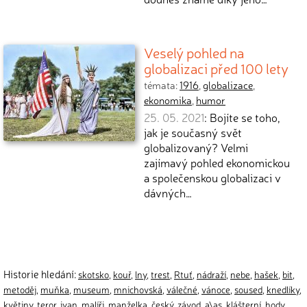
Veselý pohled na
globalizaci před 100 lety
témata:
1916
,
globalizace
,
ekonomika
,
humor
25. 05. 2021
: Bojíte se toho,
jak je současný svět
globalizovaný? Velmi
zajímavý pohled ekonomickou
a společenskou globalizaci v
dávných…
Historie hledání:
skotsko
,
kouř
,
lny
,
trest
,
Rtuť
,
nádraží
,
nebe
,
hašek
,
bit
,
metoděj
,
muňka
,
museum
,
mnichovská
,
válečné
,
vánoce
,
soused
,
knedlíky
,
květiny
,
teror
,
ivan
,
malíři
,
manželka
,
český
,
závod
,
a\as
,
klášterní
,
hody
,