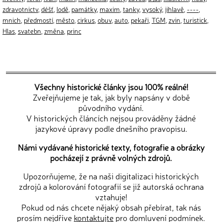
zdravotnictv
,
déšť
,
lodě
,
památky
,
maxim
,
tanky
,
vysoký
,
jihlavě
,
----
,
mnich
,
předmostí
,
město
,
cirkus
,
obuv
,
auto
,
pekaři
,
TGM
,
zvin
,
turistick
,
Hlas
,
svatebn
,
změna
,
princ
Všechny historické články jsou 100% reálné!
Zveřejňujeme je tak, jak byly napsány v době
původního vydání.
V historických článcích nejsou prováděny žádné
jazykové úpravy podle dnešního pravopisu.
Námi vydávané historické texty, fotografie a obrázky
pocházejí z právně volných zdrojů.
Upozorňujeme, že na naši digitalizaci historických
zdrojů a kolorování fotografií se již autorská ochrana
vztahuje!
Pokud od nás chcete nějaký obsah přebírat, tak nás
prosím nejdříve
kontaktujte
pro domluvení podmínek.