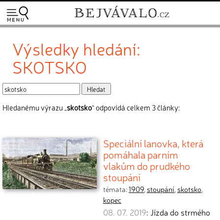
Výsledky hledání:
SKOTSKO
Hledanému výrazu „
skotsko
“ odpovídá celkem 3 články:
Speciální lanovka, která
pomáhala parním
vlakům do prudkého
stoupání
témata:
1909
,
stoupání
,
skotsko
,
kopec
08. 07. 2019
: Jízda do strmého