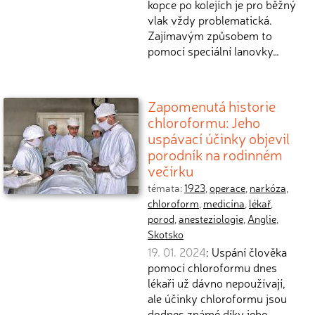
kopce po kolejích je pro běžný
vlak vždy problematická.
Zajímavým způsobem to
pomocí speciální lanovky…
Zapomenutá historie
chloroformu: Jeho
uspávací účinky objevil
porodník na rodinném
večírku
témata:
1923
,
operace
,
narkóza
,
chloroform
,
medicína
,
lékař
,
porod
,
anesteziologie
,
Anglie
,
Skotsko
19. 01. 2024
: Uspání člověka
pomocí chloroformu dnes
lékaři už dávno nepoužívají,
ale účinky chloroformu jsou
dodnes známé díky jeho…