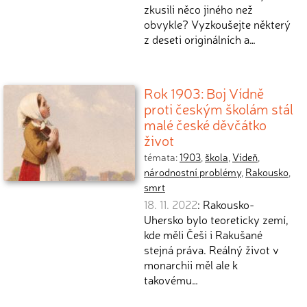
zkusili něco jiného než
obvykle? Vyzkoušejte některý
z deseti originálních a…
Rok 1903: Boj Vídně
proti českým školám stál
malé české děvčátko
život
témata:
1903
,
škola
,
Vídeň
,
národnostní problémy
,
Rakousko
,
smrt
18. 11. 2022
: Rakousko-
Uhersko bylo teoreticky zemí,
kde měli Češi i Rakušané
stejná práva. Reálný život v
monarchii měl ale k
takovému…