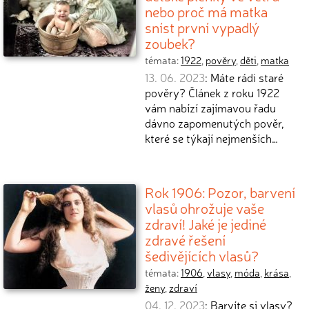
nebo proč má matka
sníst první vypadlý
zoubek?
témata:
1922
,
pověry
,
děti
,
matka
13. 06. 2023
: Máte rádi staré
pověry? Článek z roku 1922
vám nabízí zajímavou řadu
dávno zapomenutých pověr,
které se týkají nejmenších…
Rok 1906: Pozor, barvení
vlasů ohrožuje vaše
zdraví! Jaké je jediné
zdravé řešení
šedivějících vlasů?
témata:
1906
,
vlasy
,
móda
,
krása
,
ženy
,
zdraví
04. 12. 2023
: Barvíte si vlasy?