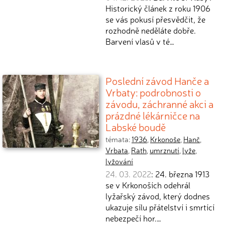
Historický článek z roku 1906
se vás pokusí přesvědčit, že
rozhodně neděláte dobře.
Barvení vlasů v té…
Poslední závod Hanče a
Vrbaty: podrobnosti o
závodu, záchranné akci a
prázdné lékárničce na
Labské boudě
témata:
1936
,
Krkonoše
,
Hanč
,
Vrbata
,
Rath
,
umrznutí
,
lyže
,
lyžování
24. 03. 2022
: 24. března 1913
se v Krkonoších odehrál
lyžařský závod, který dodnes
ukazuje sílu přátelství i smrtící
nebezpečí hor.…