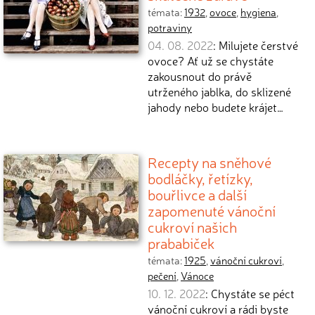
témata:
1932
,
ovoce
,
hygiena
,
potraviny
04. 08. 2022
: Milujete čerstvé
ovoce? Ať už se chystáte
zakousnout do právě
utrženého jablka, do sklizené
jahody nebo budete krájet…
Recepty na sněhové
bodláčky, řetízky,
bouřlivce a další
zapomenuté vánoční
cukroví našich
prababiček
témata:
1925
,
vánoční cukroví
,
pečení
,
Vánoce
10. 12. 2022
: Chystáte se péct
vánoční cukroví a rádi byste