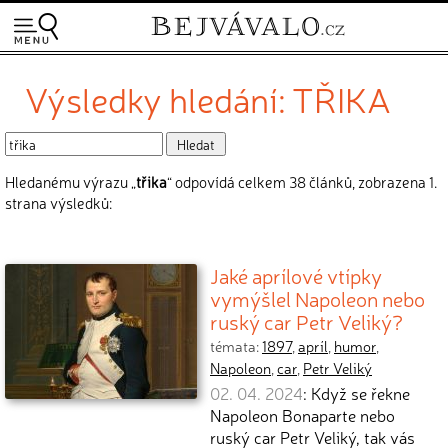
Výsledky hledání: TŘIKA
Hledanému výrazu „
třika
“ odpovídá celkem 38 článků, zobrazena 1.
strana výsledků:
Jaké aprílové vtípky
vymýšlel Napoleon nebo
ruský car Petr Veliký?
témata:
1897
,
apríl
,
humor
,
Napoleon
,
car
,
Petr Veliký
02. 04. 2024
: Když se řekne
Napoleon Bonaparte nebo
ruský car Petr Veliký, tak vás