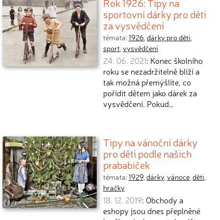
Rok 1926: Tipy na
sportovní dárky pro děti
za vysvědčení
témata:
1926
,
dárky pro děti
,
sport
,
vysvědčení
24. 06. 2021
: Konec školního
roku se nezadržitelně blíží a
tak možná přemýšlíte, co
pořídit dětem jako dárek za
vysvědčení. Pokud…
Tipy na vánoční dárky
pro děti podle našich
prababiček
témata:
1929
,
dárky
,
vánoce
,
děti
,
hračky
18. 12. 2019
: Obchody a
eshopy jsou dnes přeplněné