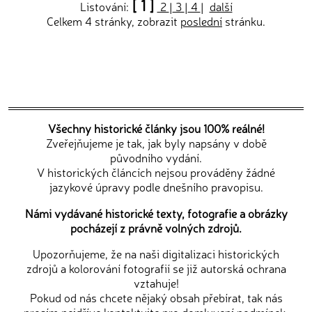
[ 1 ]
Listování:
2
|
3
|
4
|
další
Celkem 4 stránky, zobrazit
poslední
stránku.
Všechny historické články jsou 100% reálné!
Zveřejňujeme je tak, jak byly napsány v době
původního vydání.
V historických článcích nejsou prováděny žádné
jazykové úpravy podle dnešního pravopisu.
Námi vydávané historické texty, fotografie a obrázky
pocházejí z právně volných zdrojů.
Upozorňujeme, že na naši digitalizaci historických
zdrojů a kolorování fotografií se již autorská ochrana
vztahuje!
Pokud od nás chcete nějaký obsah přebírat, tak nás