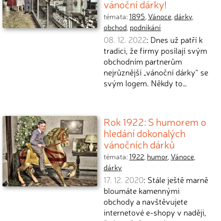
vánoční dárky!
témata:
1895
,
Vánoce
,
dárky
,
obchod
,
podnikání
08. 12. 2022
: Dnes už patří k
tradici, že firmy posílají svým
obchodním partnerům
nejrůznější „vánoční dárky“ se
svým logem. Někdy to…
Rok 1922: S humorem o
hledání dokonalých
vánočních dárků
témata:
1922
,
humor
,
Vánoce
,
dárky
17. 12. 2020
: Stále ještě marně
bloumáte kamennými
obchody a navštěvujete
internetové e-shopy v naději,