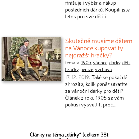
finišuje i výběr a nákup
posledních dárků. Koupili jste
letos pro své děti i…
Skutečně musíme dětem
na Vánoce kupovat ty
nejdražší hračky?
témata:
1905
,
vánoce
,
dárky
,
děti
,
hračky
,
peníze
,
výchova
17. 12. 2019
: Také se pokaždé
zhrozíte, kolik peněz utratíte
za vánoční dárky pro děti?
Článek z roku 1905 se vám
pokusí vysvětlit, proč…
Články na téma „
dárky
“ (celkem 38):