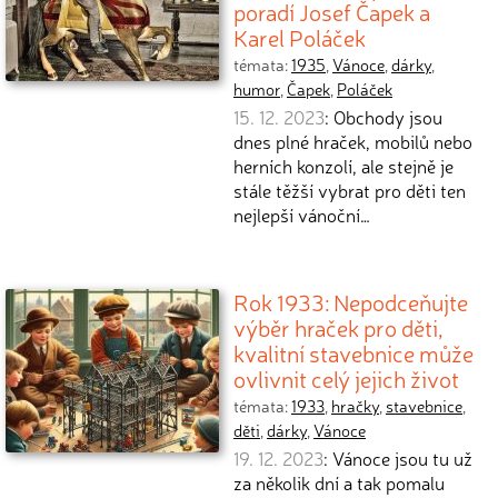
poradí Josef Čapek a
Karel Poláček
témata:
1935
,
Vánoce
,
dárky
,
humor
,
Čapek
,
Poláček
15. 12. 2023
: Obchody jsou
dnes plné hraček, mobilů nebo
herních konzolí, ale stejně je
stále těžší vybrat pro děti ten
nejlepší vánoční…
Rok 1933: Nepodceňujte
výběr hraček pro děti,
kvalitní stavebnice může
ovlivnit celý jejich život
témata:
1933
,
hračky
,
stavebnice
,
děti
,
dárky
,
Vánoce
19. 12. 2023
: Vánoce jsou tu už
za několik dní a tak pomalu