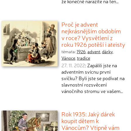
že konečně narazíte na ten…
Proč je advent
nejkrásnějším obdobím
v roce? Vysvětlení z
roku 1926 potěší i ateisty
témata:
1926
,
advent
,
dárky
,
Vánoce
,
tradice
27. 11. 2022
: Zapálili jste na
adventním svícnu první
svíčku? Byli jste se podívat na
slavnostní rozsvěcení
vánočního stromu ve vašem…
Rok 1935: Jaký dárek
koupit dětem k
Vánocům? Vtipně vám