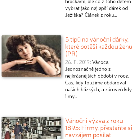
hračkami, ale co z toho dětem
vybrat jako nejlepší dárek od
Ježíška? Článek z roku…
5 tipů na vánoční dárky,
které potěší každou ženu
(PR)
26. 11. 2019
: Vánoce.
Jednoznačně jedno z
nejkrásnějších období v roce.
Čas, kdy toužíme obdarovat
našich blízkých, a zároveň kdy
i my…
Vánoční výzva z roku
1895: Firmy, přestaňte si
navzájem posílat