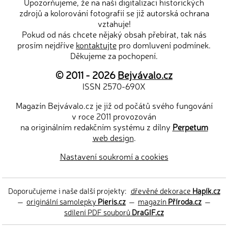
Upozorňujeme, že na naši digitalizaci historických
zdrojů a kolorování fotografií se již autorská ochrana
vztahuje!
Pokud od nás chcete nějaký obsah přebírat, tak nás
prosím nejdříve
kontaktujte
pro domluvení podmínek.
Děkujeme za pochopení.
© 2011 - 2026
Bejvávalo.cz
ISSN 2570-690X
Magazín Bejvávalo.cz je již od počátů svého fungování
v roce 2011 provozován
na originálním redakčním systému z dílny
Perpetum
web design
.
Nastavení soukromí a cookies
Doporučujeme i naše další projekty:
dřevěné dekorace
Hapík.cz
—
originální samolepky
Pieris.cz
—
magazín
Příroda.cz
—
sdílení PDF souborů
DraGIF.cz