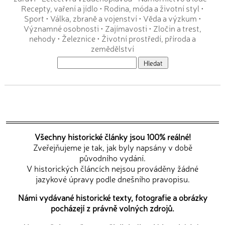
Recepty, vaření a jídlo
•
Rodina, móda a životní styl
•
Sport
•
Válka, zbraně a vojenství
•
Věda a výzkum
•
Významné osobnosti
•
Zajímavosti
•
Zločin a trest,
nehody
•
Železnice
•
Životní prostředí, příroda a
zemědělství
Všechny historické články jsou 100% reálné!
Zveřejňujeme je tak, jak byly napsány v době
původního vydání.
V historických článcích nejsou prováděny žádné
jazykové úpravy podle dnešního pravopisu.
Námi vydávané historické texty, fotografie a obrázky
pocházejí z právně volných zdrojů.