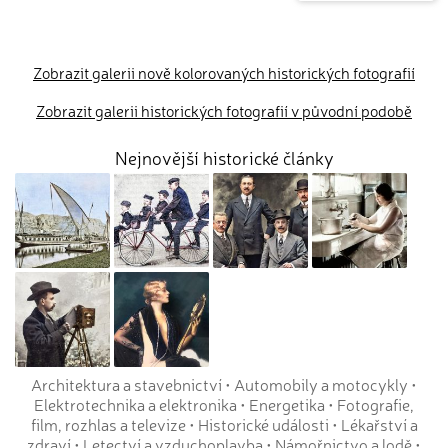
Zobrazit galerii nově kolorovaných historických fotografií
Zobrazit galerii historických fotografií v původní podobě
Nejnovější historické články
Architektura a stavebnictví
•
Automobily a motocykly
•
Elektrotechnika a elektronika
•
Energetika
•
Fotografie,
film, rozhlas a televize
•
Historické události
•
Lékařství a
zdraví
•
Letectví a vzduchoplavba
•
Námořnictvo a lodě
•