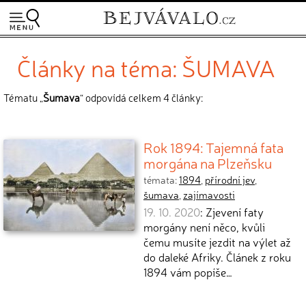
Články na téma: ŠUMAVA
Tématu „
Šumava
“ odpovídá celkem 4 články:
Rok 1894: Tajemná fata
morgána na Plzeňsku
témata:
1894
,
přírodní jev
,
šumava
,
zajímavosti
19. 10. 2020
: Zjevení faty
morgány není něco, kvůli
čemu musíte jezdit na výlet až
do daleké Afriky. Článek z roku
1894 vám popíše…