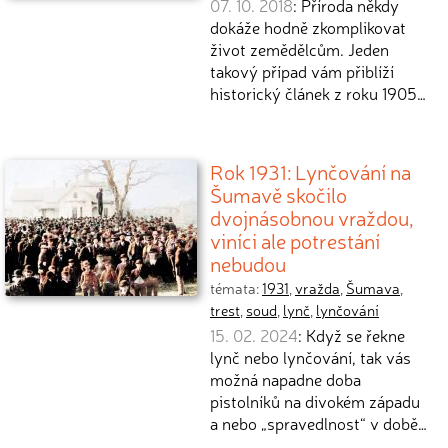
07. 10. 2018
: Příroda někdy
dokáže hodně zkomplikovat
život zemědělcům. Jeden
takový případ vám přiblíží
historický článek z roku 1905…
Rok 1931: Lynčování na
Šumavě skočilo
dvojnásobnou vraždou,
viníci ale potrestání
nebudou
témata:
1931
,
vražda
,
Šumava
,
trest
,
soud
,
lynč
,
lynčování
15. 02. 2024
: Když se řekne
lynč nebo lynčování, tak vás
možná napadne doba
pistolníků na divokém západu
a nebo „spravedlnost“ v době…