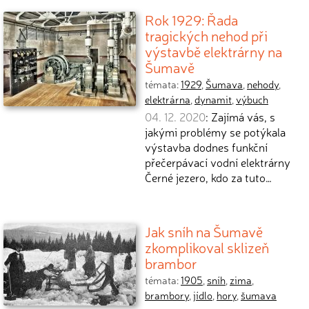
Rok 1929: Řada
tragických nehod při
výstavbě elektrárny na
Šumavě
témata:
1929
,
Šumava
,
nehody
,
elektrárna
,
dynamit
,
výbuch
04. 12. 2020
: Zajímá vás, s
jakými problémy se potýkala
výstavba dodnes funkční
přečerpávací vodní elektrárny
Černé jezero, kdo za tuto…
Jak sníh na Šumavě
zkomplikoval sklizeň
brambor
témata:
1905
,
sníh
,
zima
,
brambory
,
jídlo
,
hory
,
šumava