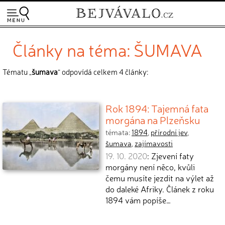
Články na téma: ŠUMAVA
Tématu „
šumava
“ odpovídá celkem 4 články:
Rok 1894: Tajemná fata
morgána na Plzeňsku
témata:
1894
,
přírodní jev
,
šumava
,
zajímavosti
19. 10. 2020
: Zjevení faty
morgány není něco, kvůli
čemu musíte jezdit na výlet až
do daleké Afriky. Článek z roku
1894 vám popíše…