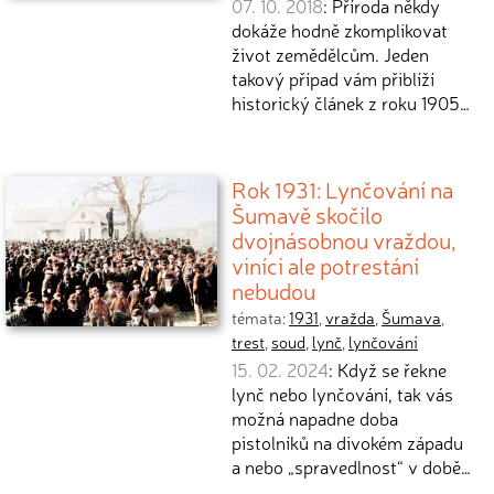
07. 10. 2018
: Příroda někdy
dokáže hodně zkomplikovat
život zemědělcům. Jeden
takový případ vám přiblíží
historický článek z roku 1905…
Rok 1931: Lynčování na
Šumavě skočilo
dvojnásobnou vraždou,
viníci ale potrestání
nebudou
témata:
1931
,
vražda
,
Šumava
,
trest
,
soud
,
lynč
,
lynčování
15. 02. 2024
: Když se řekne
lynč nebo lynčování, tak vás
možná napadne doba
pistolníků na divokém západu
a nebo „spravedlnost“ v době…