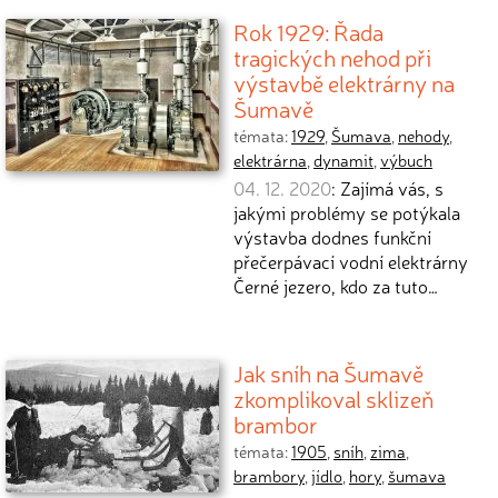
Rok 1929: Řada
tragických nehod při
výstavbě elektrárny na
Šumavě
témata:
1929
,
Šumava
,
nehody
,
elektrárna
,
dynamit
,
výbuch
04. 12. 2020
: Zajímá vás, s
jakými problémy se potýkala
výstavba dodnes funkční
přečerpávací vodní elektrárny
Černé jezero, kdo za tuto…
Jak sníh na Šumavě
zkomplikoval sklizeň
brambor
témata:
1905
,
sníh
,
zima
,
brambory
,
jídlo
,
hory
,
šumava