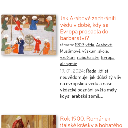
Jak Arabové zachránili
vědu v době, kdy se
Evropa propadla do
barbarství?
témata:
1909
,
věda
,
Arabové
,
Muslimové
,
výzkum
,
škola
,
vzdělání
,
náboženství
,
Evropa
,
alchymie
19. 01. 2024
: Řada lidí si
neuvědomuje, jak důležitý vliv
na evropskou vědu a naše
vědecké poznání světa měly
kdysi arabské země.…
Rok 1900: Románek
italské krásky a bohatého