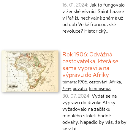
16. 01. 2024
: Jak to fungovalo
v ženské věznici Saint Lazare
v Paříži, nechvalně známé už
od dob Velké francouzské
revoluce? Historický…
Rok 1906: Odvážná
cestovatelka, která se
sama vypravila na
výpravu do Afriky
témata:
1906
,
cestování
,
Afrika
,
ženy
,
odvaha
,
feminismus
30. 07. 2024
: Vydat se na
výpravu do divoké Afriky
vyžadovalo na začátku
minulého století hodně
odvahy. Napadlo by vás, že by
se v té…