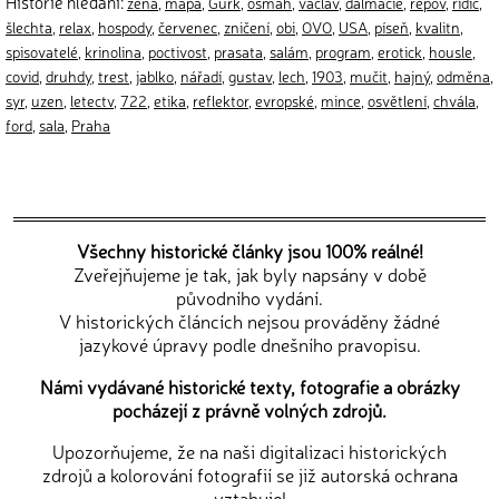
Historie hledání:
zena
,
mapa
,
Gurk
,
osmah
,
václav
,
dalmácie
,
řepov
,
řidič
,
šlechta
,
relax
,
hospody
,
červenec
,
zničení
,
obi
,
OVO
,
USA
,
píseň
,
kvalitn
,
spisovatelé
,
krinolina
,
poctivost
,
prasata
,
salám
,
program
,
erotick
,
housle
,
covid
,
druhdy
,
trest
,
jablko
,
nářadí
,
gustav
,
lech
,
1903
,
mučit
,
hajný
,
odměna
,
syr
,
uzen
,
letectv
,
722
,
etika
,
reflektor
,
evropské
,
mince
,
osvětlení
,
chvála
,
ford
,
sala
,
Praha
Všechny historické články jsou 100% reálné!
Zveřejňujeme je tak, jak byly napsány v době
původního vydání.
V historických článcích nejsou prováděny žádné
jazykové úpravy podle dnešního pravopisu.
Námi vydávané historické texty, fotografie a obrázky
pocházejí z právně volných zdrojů.
Upozorňujeme, že na naši digitalizaci historických
zdrojů a kolorování fotografií se již autorská ochrana
vztahuje!