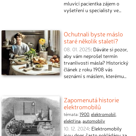
mluvící pacientka zájem o
vyšetření u specialisty ve…
Ochutnali byste máslo
staré několik staletí?
08. 01. 2025
: Dáváte si pozor,
aby vám neprošel termín
trvanlivosti másla? Historický
článek z roku 1908 vás
seznámí s máslem, kterému…
Zapomenutá historie
elektromobilů
témata:
1900
,
elektromobil
,
elektřina
,
automobily
10. 12. 2024
: Elektromobily
jsou dnes často pokládány za