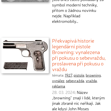
symbol moderní techniky,
přitom o žádnou novinku
nejde. Například
elektromobily…
Překvapivá historie
legendární pistole
Browning: vynalezena
při pokusu o sebevraždu,
proslavena při pokusu o
vraždu
témata:
1927
,
pistole
,
browning
,
vynález
,
sebevražda
,
vražda
,
reklama
28. 03. 2024
: Název
„browning“ znají i lidé, kterým
jinak zbraně nic neříkají. Jak
ale kdysi John Moses