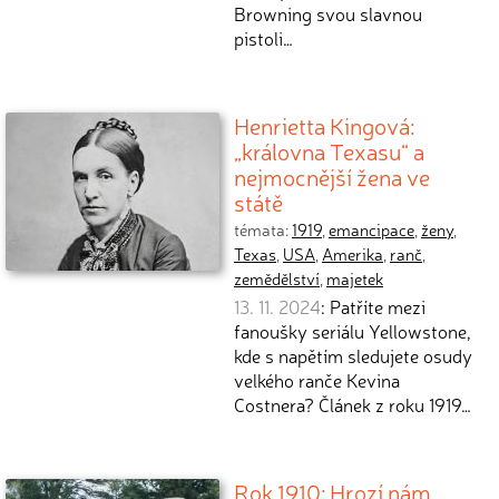
Browning svou slavnou
pistoli…
Henrietta Kingová:
„královna Texasu“ a
nejmocnější žena ve
státě
témata:
1919
,
emancipace
,
ženy
,
Texas
,
USA
,
Amerika
,
ranč
,
zemědělství
,
majetek
13. 11. 2024
: Patříte mezi
fanoušky seriálu Yellowstone,
kde s napětím sledujete osudy
velkého ranče Kevina
Costnera? Článek z roku 1919…
Rok 1910: Hrozí nám