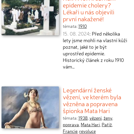
epidemie cholery?
Lékaři u nás objevili
první nakažené!
témata:
1910
15. 08. 2024
: Před několika
lety jsme mohli na vlastní kůži
poznat, jaké to je být
uprostřed epidemie.
Historický článek z roku 1910
vám…
Legendární ženské
vězení, ve kterém byla
vězněna a popravena
špionka Mata Hari
témata:
1938
,
vězení
,
ženy
,
poprava
,
Mata Hari
,
Paříž
,
Francie
,
revoluce