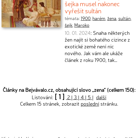
šejka musel nakonec
vyřešit sultán
témata:
1900
,
harém
,
žena
,
sultán
,
šejk
,
Maroko
10. 01. 2024
: Snaha některých
žen najít si bohatého cizince z
exotické země není nic
nového. Jak vám ale ukáže
článek z roku 1900, tak…
Články na Bejvávalo.cz, obsahující slovo „
zena
“ (celkem 150):
[ 1 ]
Listování:
2
|
3
|
4
|
5
|
další
Celkem 15 stránek, zobrazit
poslední
stránku.