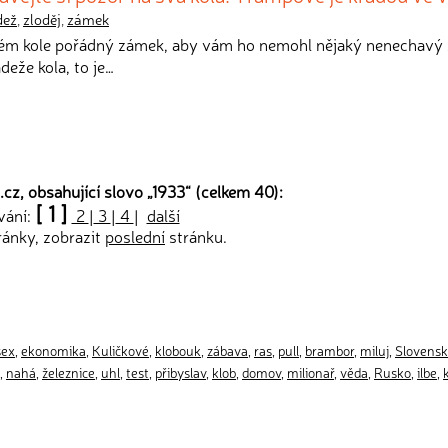
dež
,
zloděj
,
zámek
vém kole pořádný zámek, aby vám ho nemohl nějaký nenechavý 
deže kola, to je…
cz, obsahující slovo „
1933
“ (celkem 40):
[ 1 ]
vání:
2
|
3
|
4
|
další
ránky, zobrazit
poslední
stránku.
sex
,
ekonomika
,
Kuličkové
,
klobouk
,
zábava
,
ras
,
pull
,
brambor
,
miluj
,
Slovens
,
nahá
,
železnice
,
uhl
,
test
,
přibyslav
,
klob
,
domov
,
milionař
,
věda
,
Rusko
,
ilbe
,