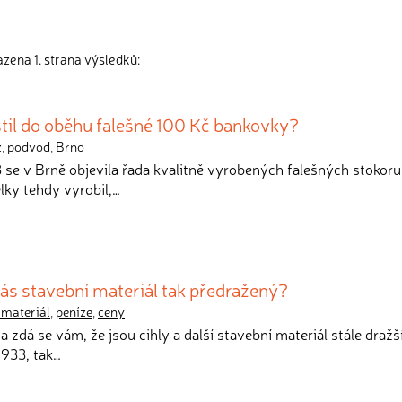
zena 1. strana výsledků:
til do oběhu falešné 100 Kč bankovky?
z
,
podvod
,
Brno
3 se v Brně objevila řada kvalitně vyrobených falešných stokoru
lky tehdy vyrobil,…
nás stavební materiál tak předražený?
 materiál
,
peníze
,
ceny
a zdá se vám, že jsou cihly a další stavební materiál stále dražš
1933, tak…