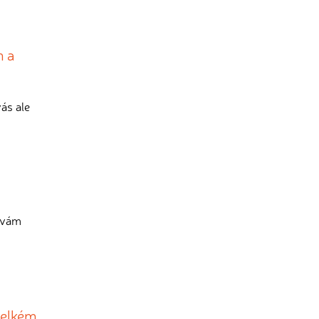
m a
ás ale
e vám
velkém