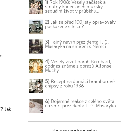
1)
Rok 1908: Veselý začátek a
smutný konec aneb mužský
sexuální život v průběhu…
2)
Jak se před 100 lety opravovaly
poškozené silnice?
3)
Tajný návrh prezidenta T. G.
Masaryka na smíření s Němci
n.
4)
Veselý život Sarah Bernhard,
dodnes známé z obrazů Alfonse
Muchy
5)
Recept na domácí bramborové
chipsy z roku 1936
6)
Dojemné reakce z celého světa
na smrt prezidenta T. G. Masaryka
í? Jak
Kolorované snímky