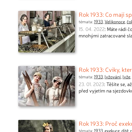
Rok 1933: Co mají s
témata:
1933
,
Velikonoce
,
čo
15. 04. 2022
: Máte rádi č
mnohými zatracované sla
Rok 1933: Cviky, kter
témata:
1933
,
lyžování
,
lyže
,
23. 01. 2023
: Těšíte se, 
před vyjetím na sjezdov
Rok 1933: Proč exek
témata:
1933
,
exekuce
,
dítě
,