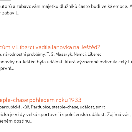
utorů a zabavování majetku dlužníků často budí velké emoce. Al
r zabavil…
ům v Liberci vadila lanovka na Ještěd?
a
,
národnostní problémy
,
T. G. Masaryk
,
Němci
,
Liberec
lanovky na Ještěd byla událost, která významně ovlivnila celý L
ů první…
eeple-chase pohledem roku 1933
 pardubická
,
kůň
,
Pardubice
,
steeple-chase
,
událost
,
smrt
ická je vždy velká sportovní i společenská událost. Zajímá vás, 
šeném dostihu…