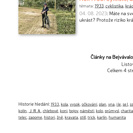
témata:
1933
,
cyklistika
,
krá
04. 08. 2023
: Máte na s
ukrást? Protože riziko krá
Články na Bejvávalo.
Listo
Celkem 4 st
Historie hledání:
1933
,
kola
,
vysok
,
očkování
,
plan
,
vna
,
i le
,
se l
,
s
kolín
,
ＪＲＡ
,
chlebové
,
koni
,
bojov
,
náměstí
,
kolo
,
průmysl
,
charita
telec
,
zapome
,
histori
,
žně
,
kravata
,
still
,
trick
,
karlín
,
humanita