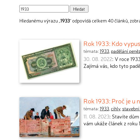
Hledanému výrazu „
1933
“ odpovídá celkem 40 článků, zobra
Rok 1933: Kdo vypus
témata:
1933
,
padělání peně
30. 08. 2022
: V roce 193
Zajímá vás, kdo tyto padě
Rok 1933: Proč je u 
témata:
1933
,
cihly
,
stavební
11. 08. 2023
: Stavíte dům 
vám ukáže článek z roku 