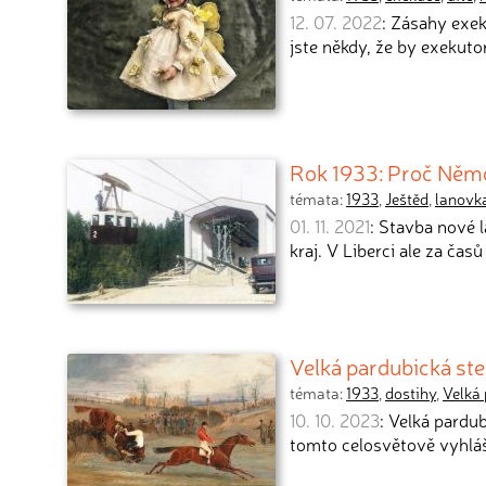
12. 07. 2022
: Zásahy exek
jste někdy, že by exekuto
Rok 1933: Proč Němc
témata:
1933
,
Ještěd
,
lanovk
01. 11. 2021
: Stavba nové 
kraj. V Liberci ale za čas
Velká pardubická st
témata:
1933
,
dostihy
,
Velká
10. 10. 2023
: Velká pardub
tomto celosvětově vyhlá