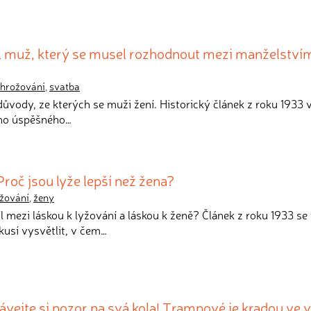
il muž, který se musel rozhodnout mezi manželství
hrožování
,
svatba
důvody, ze kterých se muži žení. Historický článek z roku 1933 v
ého úspěšného…
roč jsou lyže lepší než žena?
yžování
,
ženy
díl mezi láskou k lyžování a láskou k ženě? Článek z roku 1933 s
sí vysvětlit, v čem…
dávejte si pozor na svá kola! Trampové je kradou ve 