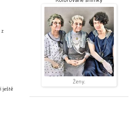
 z
Ženy.
í ještě