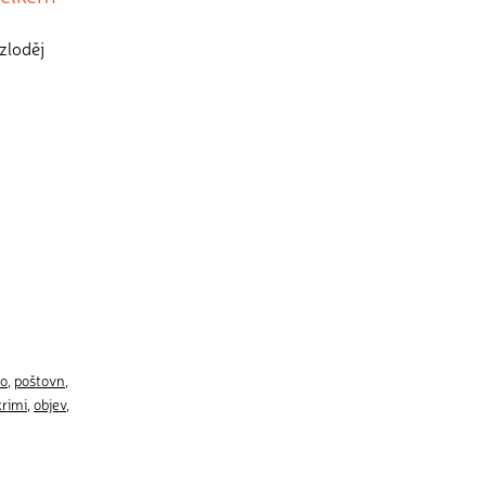
zloděj
ko
,
poštovn
,
krimi
,
objev
,