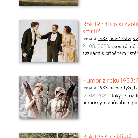
Rok 1933: Co si zvol
smrtí?
témata:
1933
,
manželství
,
vy
21. 08. 2023
: Jsou různé 
seznámí s příběhem jist
Humor z roku 1933: P
témata:
1933
,
humor
,
lyže
,
l
12. 02. 2023
: Jaký je roz
humorným způsobem poku
Rok 1933: Cyklisté, 