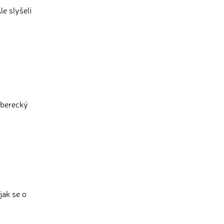
e slyšeli
iberecký
jak se o