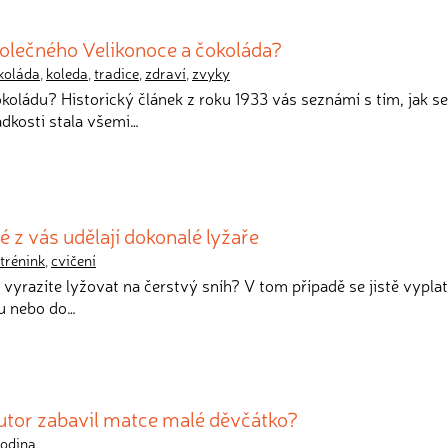
polečného Velikonoce a čokoláda?
koláda
,
koleda
,
tradice
,
zdraví
,
zvyky
okoládu? Historický článek z roku 1933 vás seznámí s tím, jak se
dkosti stala všemi…
é z vás udělají dokonalé lyžaře
trénink
,
cvičení
až vyrazíte lyžovat na čerstvý sníh? V tom případě se jistě vyplat
ku nebo do…
utor zabavil matce malé děvčátko?
rodina